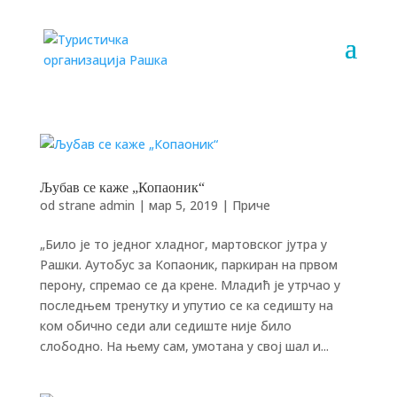
Љубав се каже „Копаоник“
od strane
admin
|
мар 5, 2019
|
Приче
„Било је то једног хладног, мартовског јутра у
Рашки. Аутобус за Копаоник, паркиран на првом
перону, спремао се да крене. Младић је утрчао у
последњем тренутку и упутио се ка седишту на
ком обично седи али седиште није било
слободно. На њему сам, умотана у свој шал и...