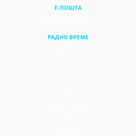
E-ПОШТА
office@raskaturizam.rs
marketing@raskaturizam.rs
РАДНО ВРЕМЕ
Понедељак – петак
7:00 - 15:00
ДЕСТИНАЦИЈЕ
ВЕСТИ
МАНИФЕСТАЦИЈЕ
О НАМА
ГАЛЕРИЈА