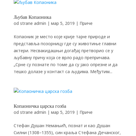
Љубав Копаоника
od strane
admin
|
мар 5, 2019
|
Приче
Копаоник је место које крије тајне природе и
представља позорницу где су животиње главни
актери. Несвакидашњи догађај претворио се у
љубавну причу која се врло радо препричава.
„Срне су познате по томе да су јако опрезне и да
тешко долазе у контакт са људима. Међутим...
Копаоничка царска гозба
od strane
admin
|
мар 5, 2019
|
Приче
Стефан Душан Немањић, познат и као Душан
Силни (1308–1355), син краља Стефана Дечанског,