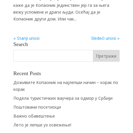
каже да је Копаоник јединствен јер га за њега
вежу успомене и драги људи. Осећај да је
Копаоник други дом. Или чак...
« Stariji unosi
Sledeći unosi »
Search
Recent Posts
Доживите Копаоник на најлепши начин – корак по
корак
Подела туристичких ваучера за одмор у Србији
Поштовани посетиоци
Важно обавештење
Лето је лепше уз освежење!