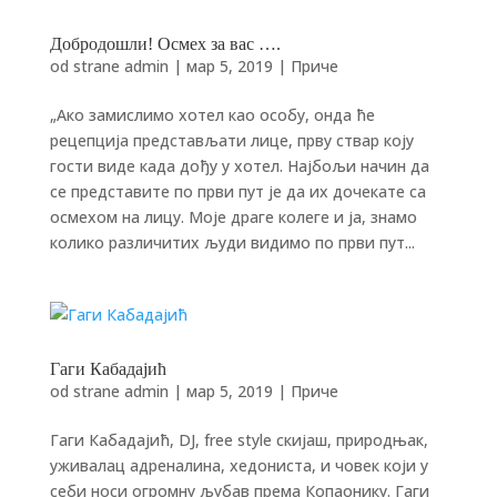
Добродошли! Осмех за вас ….
od strane
admin
|
мар 5, 2019
|
Приче
„Ако замислимо хотел као особу, онда ће
рецепција представљати лице, прву ствар коју
гости виде када дођу у хотел. Најбољи начин да
се представите по први пут је да их дочекате са
осмехом на лицу. Моје драге колеге и ја, знамо
колико различитих људи видимо по први пут...
Гаги Кабадајић
od strane
admin
|
мар 5, 2019
|
Приче
Гаги Кабадајић, DJ, free style скијаш, природњак,
уживалац адреналина, хедониста, и човек који у
себи носи огромну љубав према Копаонику. Гаги