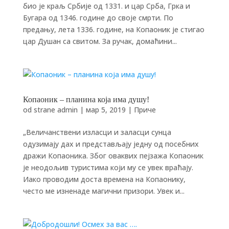
био је краљ Србије од 1331. и цар Срба, Грка и
Бугара од 1346. године до своје смрти. По
предању, лета 1336. године, на Копаоник је стигао
цар Душан са свитом. За ручак, домаћини...
Копаоник – планина која има душу!
od strane
admin
|
мар 5, 2019
|
Приче
„Величанствени изласци и заласци сунца
одузимају дах и представљају једну од посебних
дражи Копаоника. Због оваквих пејзажа Копаоник
је неодољив туристима који му се увек враћају.
Иако проводим доста времена на Копаонику,
често ме изненаде магични призори. Увек и...