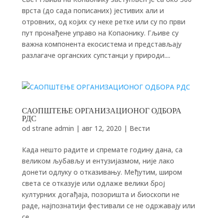
врста (до сада пописаних) јестивих али и
отровних, од којих су неке ретке или су по први
пут пронађене управо на Копаонику. Гљиве су
важна компонента екосистема и представљају
разлагаче органских супстанци у природи....
САОПШТЕЊЕ ОРГАНИЗАЦИОНОГ ОДБОРА
РДС
od strane
admin
|
авг 12, 2020
|
Вести
Када нешто радите и спремате годину дана, са
великом љубављу и ентузијазмом, није лако
донети одлуку о отказивању. Међутим, широм
света се отказује или одлаже велики број
културних догађаја, позоришта и биоскопи не
раде, најпознатији фестивали се не одржавају или
се...