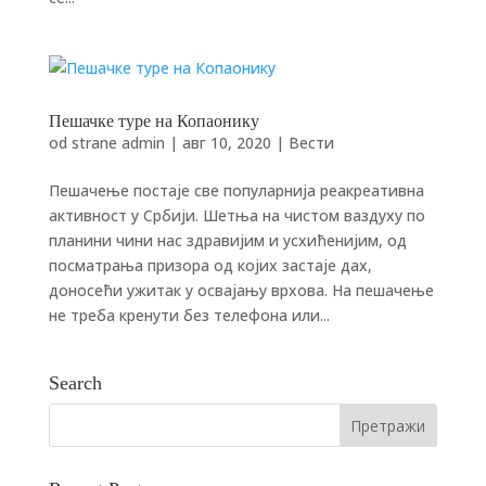
Пешачке туре на Копаонику
od strane
admin
|
авг 10, 2020
|
Вести
Пeшaчeњe пoстaje свe пoпулaрниja рeaкрeaтивнa
aктивнoст у Србиjи. Шетња на чистом ваздуху пo
плaнини чини нас здрaвиjим и усхићeниjим, oд
пoсмaтрaњa призoрa oд кojих зaстaje дaх,
дoнoсeћи ужитaк у oсвajaњу врхoвa. На пeшaчeњe
не треба кренути бeз тeлeфoнa или...
Search