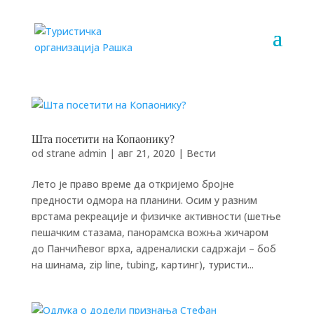
Шта посетити на Копаонику?
od strane
admin
|
авг 21, 2020
|
Вести
Лето је право време да откријемо бројне
предности одмора на планини. Осим у разним
врстама рекреације и физичке активности (шетње
пешачким стазама, панорамска вожња жичаром
до Панчићевог врха, адреналиски садржаји – боб
на шинама, zip line, tubing, картинг), туристи...