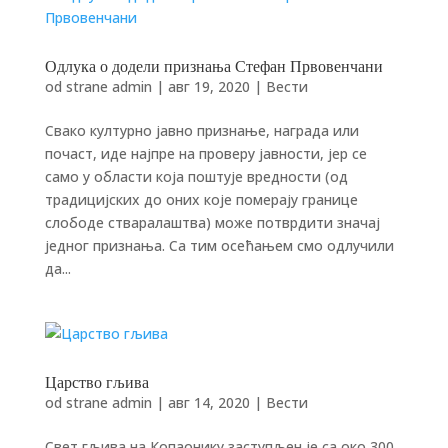
Одлука о додели признања Стефан Првовенчани
od strane
admin
|
авг 19, 2020
|
Вести
Свако културно јавно признање, награда или
почаст, иде најпре на проверу јавности, јер се
само у области која поштује вредности (од
традицијских до оних које померају границе
слободе стваралаштва) може потврдити значај
једног признања. Са тим осећањем смо одлучили
да...
Царство гљива
od strane
admin
|
авг 14, 2020
|
Вести
Свет гљива на Копаонику заступљен је са око 300