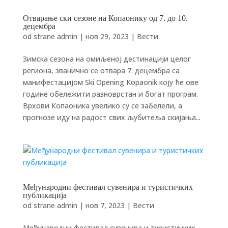
Отварање ски сезоне на Копаонику од 7. до 10.
децембра
od strane
admin
|
нов 29, 2023
|
Вести
Зимска сезона на омиљеној дестинацији целог
региона, званично се отвара 7. децембра са
манифестацијом Ski Opening Kopaonik коју ће ове
године обележити разноврстан и богат програм.
Врхови Копаоника увелико су се забелели, а
прогнозе иду на радост свих љубитеља скијања...
Међународни фестивал сувенира и туристичких
публикација
od strane
admin
|
нов 7, 2023
|
Вести
Међународни фестивал сувенира и туристичких