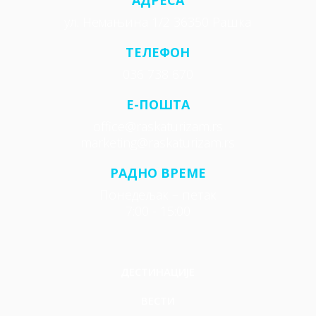
АДРЕСА
ул. Немањина 1/2 36350 Рашка
ТЕЛЕФОН
036 738 670
E-ПОШТА
office@raskaturizam.rs
marketing@raskaturizam.rs
РАДНО ВРЕМЕ
Понедељак – петак
7:00 - 15:00
ДЕСТИНАЦИЈЕ
ВЕСТИ