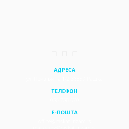
АДРЕСА
ул. Немањина 1/2 36350 Рашка
ТЕЛЕФОН
036 738 670
E-ПОШТА
office@raskaturizam.rs
marketing@raskaturizam.rs