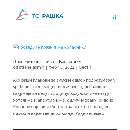
Проведите празник на Копаонику
od strane
admin
|
феб 15, 2022
|
Вести
Ако ваши планови за зимски одмор подразумевају
уређене стазе, модерне жичаре, адреналинске
садржаје за целу породицу, врхунски смештај у
хотелима и апартманима, одличну храну, онда је
Копаоник прави избор за квалитетно проведен
одмор и најлепше доживљаје. Радно време...