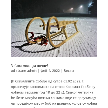
Забава може да почне!
od strane
admin
|
феб 4, 2022
|
Вести
ЈП Скијалиште Србије од сутра 03.02.2022. г.
организује санкалиште на стази Караман Гребен у
ноћном термину (од 18 до 22 х). Сваког четвртка
ће бити могућа вожња санкама које се преузимају
на продајном месту боб на шинама, услов су ноћна