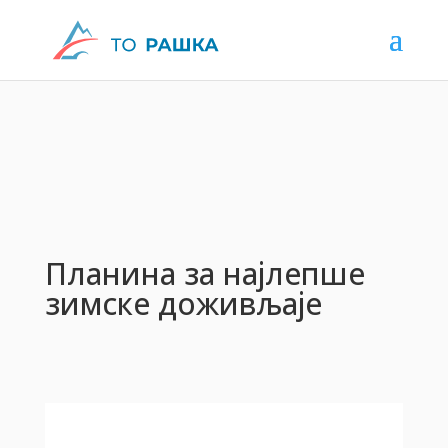
od strane
admin
|
дец 14, 2020
|
Вести
|
0
Komentara
Планина за најлепше
зимске доживљаје