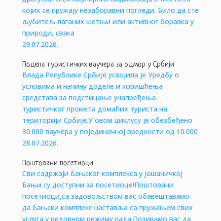
којих се пружају незаборавни погледи. Било да сте
љубитељ лаганих шетњи или активног боравка у
природи, свака
29.07.2026.
Подела туристичких ваучера за одмор у Србији
Влада Републике Србије усвојила је Уредбу о
условима и начину доделе и коришћења
средстава за подстицање унапређења
туристичког промета домаћих туриста на
територији Србије.У овом циклусу је обезбеђено
30.000 ваучера у појединачној вредности од 10.000
28.07.2026.
Поштовани посетиоци
Сви садржаји бањског комплекса у Јошаничкој
Бањи су доступни за посетиоце!Поштовани
посетиоци,са задовољством вас обавештавамо
да бањски комплекс наставља са пружањем свих
услуга у редовном режиму рада.Позивамо вас да