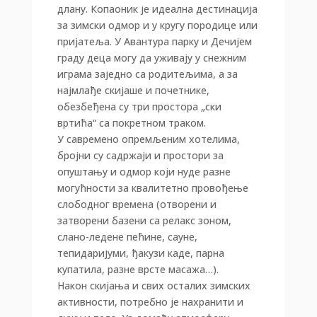
длану. Копаоник је идеална дестинација
за зимски одмор и у кругу породице или
пријатеља. У Авантура парку и Дечијем
граду деца могу да уживају у снежним
играма заједно са родитељима, а за
најмлађе скијаше и почетнике,
обезбеђена су три простора „ски
вртића“ са покретном траком.
У савремено опремљеним хотелима,
бројни су садржаји и простори за
опуштању и одмор који нуде разне
могућности за квалитетно провођење
слободног времена (отворени и
затворени базени са релакс зоном,
слано-ледене пећине, сауне,
тепидаријуми, ђакузи каде, парна
купатила, разне врсте масажа…).
Након скијања и свих осталих зимских
активности, потребно је нахранити и