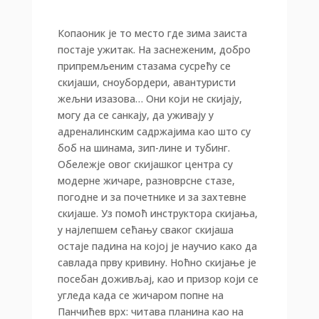
Копаоник је то место где зима заиста
постаје ужитак. На заснеженим, добро
припремљеним стазама сусрећу се
скијаши, сноубордери, авантуристи
жељни изазова… Они који не скијају,
могу да се санкају, да уживају у
адреналинским садржајима као што су
боб на шинама, зип-лине и тубинг.
Обележје овог скијашког центра су
модерне жичаре, разноврсне стазе,
погодне и за почетнике и за захтевне
скијаше. Уз помоћ инструктора скијања,
у најлепшем сећању сваког скијаша
остаје падина на којој је научио како да
савлада прву кривину. Ноћно скијање је
посебан доживљај, као и призор који се
угледа када се жичаром попне на
Панчићев врх: читава планина као на