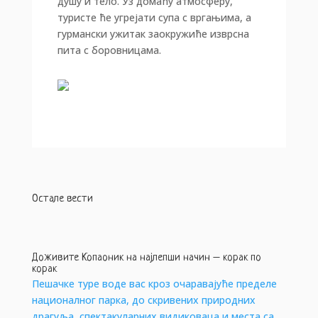
душу и тело. Уз домаћу атмосферу,
туристе ће угрејати супа с вргањима, а
гурмански ужитак заокружиће изврсна
пита с боровницама.
Остале вести
Доживите Копаоник на најлепши начин – корак по
корак
Пешачке туре воде вас кроз очаравајуће пределе
националног парка, до скривених природних
драгуља, спектакуларних видиковаца и места са