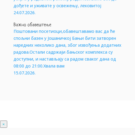
дођете и уживате у освежењу, лековитој
24.07.2026.
Важно обавештење
Поштовани посетиоци,обавештавамо вас да ће
спољни базен у Јошаничкој Бањи бити затворен
наредних неколико дана, због извођења додатних
радова.Остали садржаји бањског комплекса су
доступни, и настављају са радом сваког дана од
08:00 до 21:00.Хвала вам
15.07.2026.
×