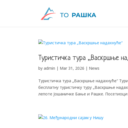
Туристичка тура „Васкршње на
by
admin
|
Mar 31, 2026
|
News
Туристичка тура „Васкршње надахнуће“ Тури
бесплатну туристичку туру „Васкршње нада
лепоте Јошаничке Бање и Рашке. Посетиоци ћ