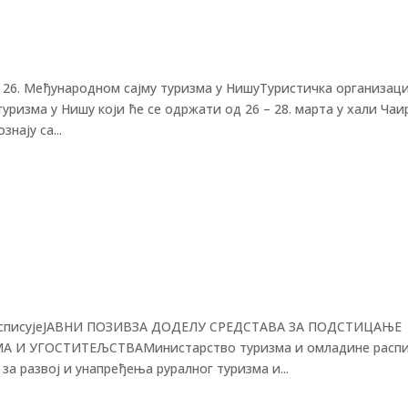
а 26. Међународном сајму туризма у НишуТуристичка организаци
уризма у Нишу који ће се одржати од 26 – 28. марта у хали Чаи
нају са...
писујеЈАВНИ ПОЗИВЗА ДОДЕЛУ СРЕДСТАВА ЗА ПОДСТИЦАЊЕ
 И УГОСТИТЕЉСТВАМинистарство туризма и омладине распи
за развој и унапређења руралног туризма и...