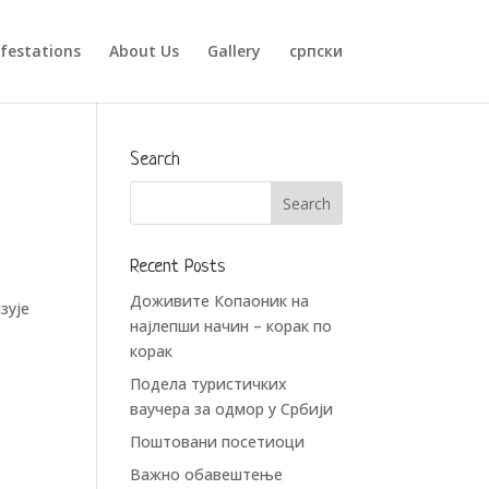
festations
About Us
Gallery
српски
Search
Recent Posts
Доживите Копаоник на
зује
најлепши начин – корак по
корак
Подела туристичких
ваучера за одмор у Србији
Поштовани посетиоци
Важно обавештење