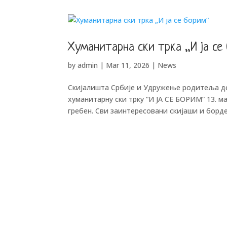
Хуманитарна ски трка „И ја се
by
admin
|
Mar 11, 2026
|
News
Скијалишта Србије и Удружење родитеља де
хуманитарну ски трку “И ЈА СЕ БОРИМ” 13. м
гребен. Сви заинтересовани скијаши и борде