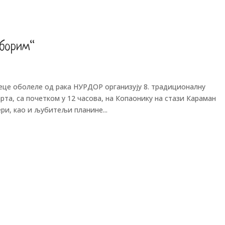
 борим“
це оболеле од рака НУРДОР организују 8. традиционалну
арта, са почетком у 12 часова, на Копаонику на стази Караман
ри, као и љубитељи планине...