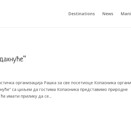
Destinations
News
Mani
дахнуће“
стичка организација Рашка за све посетиоце Копаоника органи
хнуће“ са циљем да гостима Копаоника представимо природне
е имати прилику да се...