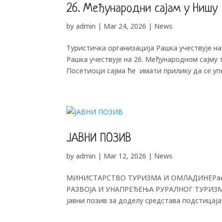
26. Међународни сајам у Нишу
by
admin
|
Mar 24, 2026
|
News
Туристичка организација Рашка учествује н
Рашка учествује на 26. Међународном сајму т
Посетиоци сајма ће имати прилику да се упоз
ЈАВНИ ПОЗИВ
by
admin
|
Mar 12, 2026
|
News
МИНИСТАРСТВО ТУРИЗМА И ОМЛАДИНЕРас
РАЗВОЈА И УНАПРЕЂЕЊА РУРАЛНОГ ТУРИЗМА
јавни позив за доделу средстава подстицаја 