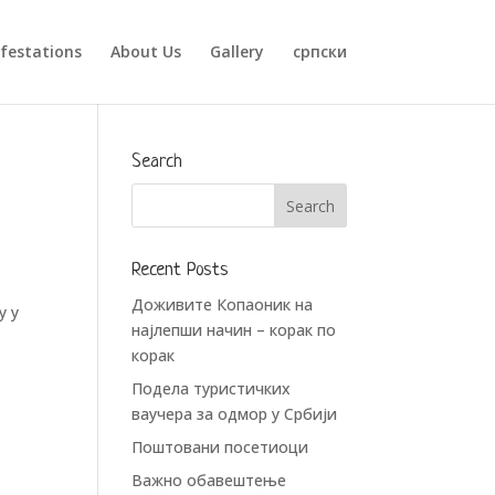
festations
About Us
Gallery
српски
Search
Recent Posts
Доживите Копаоник на
у у
најлепши начин – корак по
корак
Подела туристичких
ваучера за одмор у Србији
Поштовани посетиоци
Важно обавештење