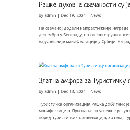
Рашке духовне свечаности су ј
by
admin
|
Dec 19, 2024
|
News
На свечаној додели најпрестижније награде 
децембра у Београду, по оцени стручног жи
најуспешније манифестације у Србији. Наград
Златна амфора за Туристичку 
by
admin
|
Dec 13, 2024
|
News
Туристичка организација Рашка добитник је
манифестација. Признање за успешне резултат
поред туристичких организација, хотела, тур