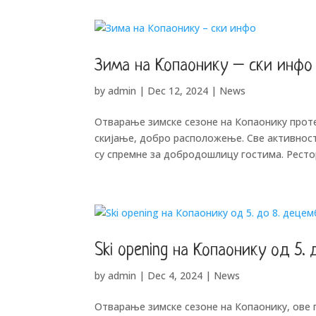
Зима на Копаонику – ски инфо
by
admin
|
Dec 12, 2024
|
News
Отварање зимске сезоне на Копаонику протек
скијање, добро расположење. Све активност
су спремне за добродошлицу гостима. Рестор
Ski opening на Копаонику од 5.
by
admin
|
Dec 4, 2024
|
News
Отварање зимске сезоне на Копаонику, ове г