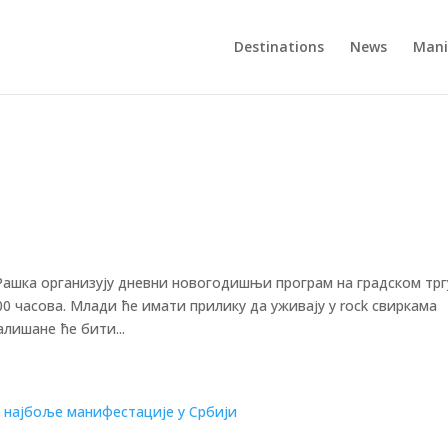
Destinations
News
Mani
ашка организују дневни новогодишњи програм на градском трг
00 часова. Млади ће имати прилику да уживају у rock свиркама
алишане ће бити...