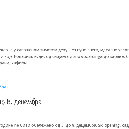
ло је у савршеном зимском духу – уз пуно снега, идеалне услов
и које Копаоник нуди, од скијања и snowboardinga до забаве, 
ани, кафићи...
 до 8. децембра
одине ће бити обележено од 5. до 8. децембра. Ski opening, са