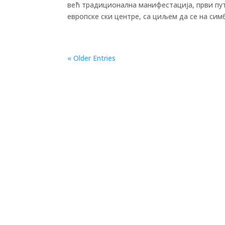
већ традиционална манифестација, први пут 
европске ски центре, са циљем да се на симб
« Older Entries