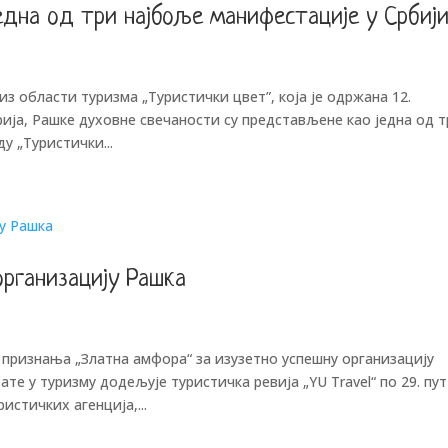
една од три најбоље манифестације у Србиј
из области туризма „Туристички цвет”, која је одржана 12.
рија, Рашке духовне свечаности су представљене као једна од 
у „Туристички...
организацију Рашка
 признања „Златна амфора“ за изузетно успешну организацију
е у туризму додељује туристичка ревија „YU Travel“ по 29. пут
истичких агенција,...