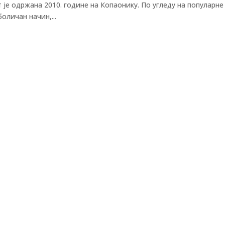
је одржана 2010. године на Копаонику. По угледу на популарне
оличан начин,...