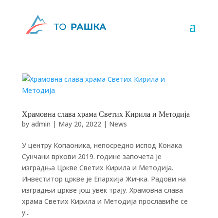
Храмовна слава храма Светих Кирила и Методија
by
admin
|
May 20, 2022
|
News
У центру Копаоника, непосредно испод Конака
Сунчани врхови 2019. године започета је
изградња Цркве Светих Кирила и Методија.
Инвеститор цркве је Епархија Жичка. Радови на
изградњи цркве још увек трају. Храмовна слава
храма Светих Кирила и Методија прославиће се
у...