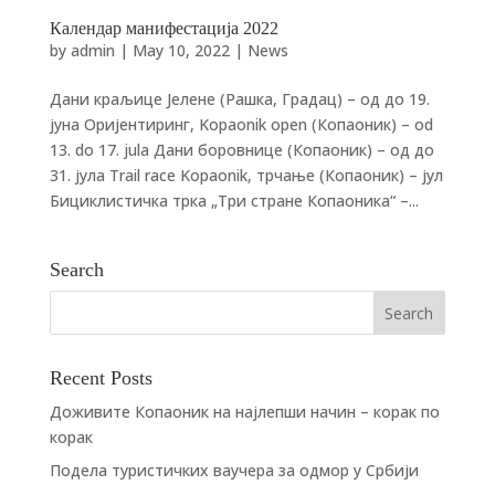
Календар манифестација 2022
by
admin
|
May 10, 2022
|
News
Дани краљице Јелене (Рашка, Градац) – од до 19.
јуна Оријентиринг, Kopaonik open (Копаоник) – od
13. do 17. jula Дани боровнице (Копаоник) – од до
31. јула Trail race Kopaonik, трчање (Копаоник) – јул
Бициклистичка трка „Три стране Копаоника“ –...
Search
Recent Posts
Доживите Копаоник на најлепши начин – корак по
корак
Подела туристичких ваучера за одмор у Србији