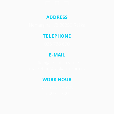
ADDRESS
Nemanjina 1/2 36350 Raška
TELEPHONE
036 738 670
E-MAIL
office@raskaturizam.rs
marketing@raskaturizam.rs
WORK HOUR
Monday - Friday
7:00 - 15:00