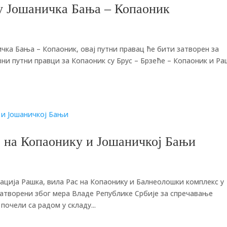
ту Јошаничка Бања – Копаоник
ичка Бања – Копаоник, овај путни правац ће бити затворен за
ивни путни правци за Копаоник су Брус – Брзеће – Копаоник и Ра
е на Копаонику и Јошаничкој Бањи
ација Рашка, вила Рас на Копаонику и Балнеолошки комплекс у
затворени због мера Владе Републике Србије за спречавање
почели са радом у складу...