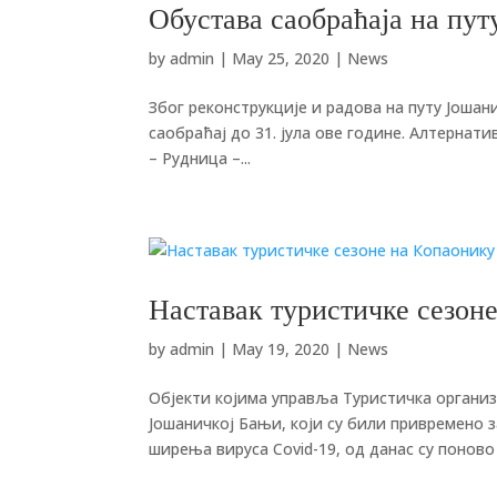
Обустава саобраћаја на пу
by
admin
|
May 25, 2020
|
News
Због реконструкције и радова на путу Јошан
саобраћај до 31. јула ове године. Алтернат
– Рудница –...
Наставак туристичке сезон
by
admin
|
May 19, 2020
|
News
Објекти којима управља Туристичка организ
Јошаничкој Бањи, који су били привремено 
ширења вируса Covid-19, oд данас су поново 