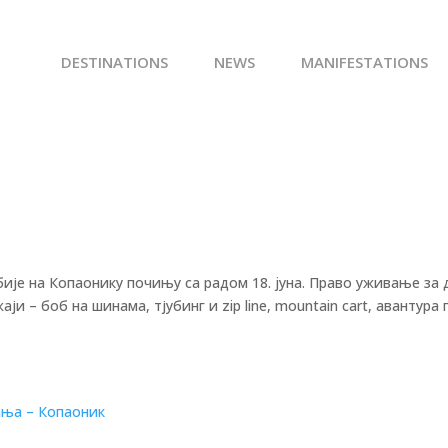
DESTINATIONS
NEWS
MANIFESTATIONS
ије на Копаонику почињу са радом 18. jуна. Право уживање за 
и – боб на шинама, тјубинг и zip line, mountain cart, авантура 