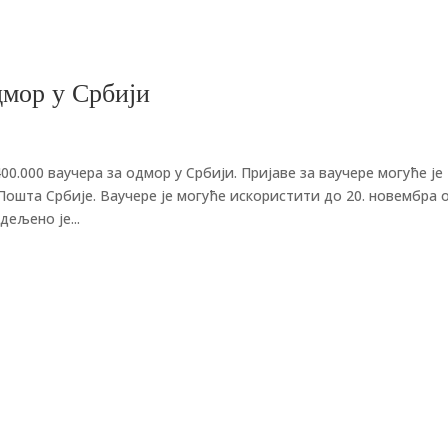
дмор у Србији
0.000 ваучера за одмор у Србији. Пријаве за ваучере могуће је
 Пошта Србије. Ваучере је могуће искористити до 20. новембра 
дељено је...