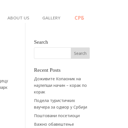
ABOUT US
GALLERY
Search
Recent Posts
Доживите Копаоник на
децу
најлепши начин – корак по
парк
корак
Подела туристичких
ваучера за одмор у Србији
Поштовани посетиоци
Важно обавештење