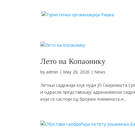
Лето на Копаонику
by
admin
|
May 28, 2020
|
News
Летњи садржаји које нуди ЈП Скијалишта Срб
и одрасле представљају адреналински садржај
који се састоји од бројних елемената и...