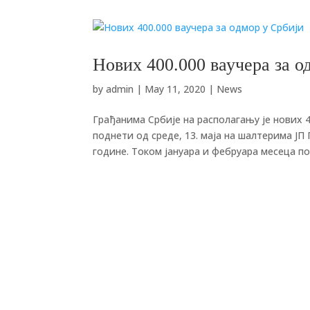
Нових 400.000 ваучера за о
by
admin
|
May 11, 2020
|
News
Грађанима Србије на располагању је нових 40
поднети од среде, 13. маја на шалтерима ЈП
године. Током јануара и фебруара месеца по