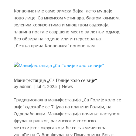
Копаоник није само зимска бајка, лето му даје
ново лице. Са мирисом чeтинара, благом климом,
зеленим хоризонтима и мноштвом садржаја,
планина постаје савршено место за летњи одмор,
без обзира на године или интересовања.
„Летња прича Копаоника“ поново нам...
Манифестација „Са Голије коло се вије“
by
admin
|
Jul 4, 2025
|
News
Традиционална манифестација „Са Голије коло се
вије“ одржаће се 7. јула на планини Голији, на
Одрвраћеници. Манифестација почиње наступом
фрулаша рашког, расинског и косовско-
метохијског округа који ће се такмичити за
учешће на Сабор фрулаша у Прислоници. Богат...