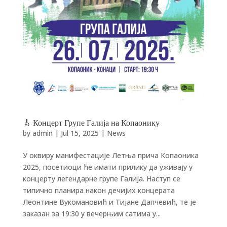
🎸 Концерт Групе Галија на Копаонику
by
admin
|
Jul 15, 2025
|
News
У оквиру манифестације Летња прича Копаоника
2025, посетиоци ће имати прилику да уживају у
концерту легендарне групе Галија. Наступ се
типично планира након дечијих концерата
Леонтине Вукомановић и Тијане Дапчевић, те је
заказан за 19:30 у вечерњим сатима у...