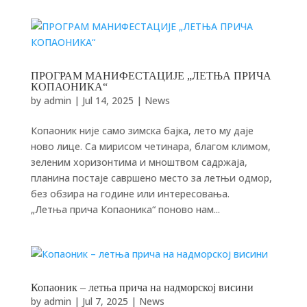
ПРОГРАМ МАНИФЕСТАЦИЈЕ „ЛЕТЊА ПРИЧА
КОПАОНИКА“
by
admin
|
Jul 14, 2025
|
News
Копаоник није само зимска бајка, лето му даје
ново лице. Са мирисом чeтинара, благом климом,
зеленим хоризонтима и мноштвом садржаја,
планина постаје савршено место за летњи одмор,
без обзира на године или интересовања.
„Летња прича Копаоника“ поново нам...
Копаоник – летња прича на надморској висини
by
admin
|
Jul 7, 2025
|
News