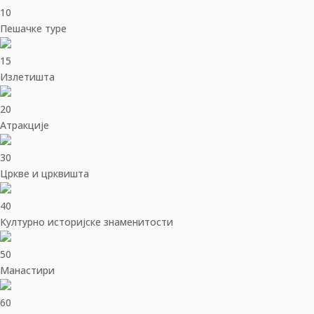
10
Пешачке туре
15
Излетишта
20
Aтракције
30
Цркве и црквишта
40
Културно историјске знаменитости
50
Манастири
60