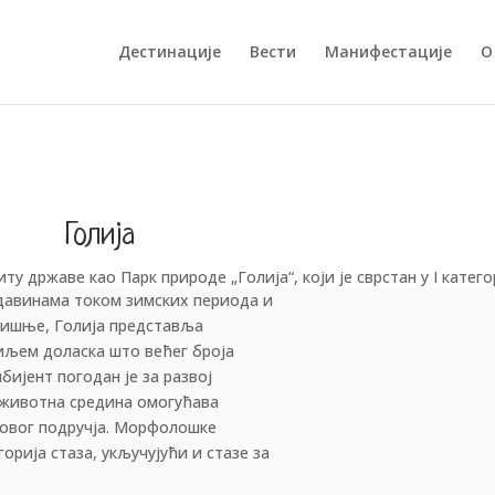
Дестинације
Вести
Манифестације
О
Голија
ту државе као Парк природе „Голија“, који је сврстан у I катег
давинама током зимских периода и
дишње, Голија представља
иљем доласка што већег броја
ијент погодан је за развој
 животна средина омогућава
 овог подручја. Морфолошке
орија стаза, укључујући и стазе за