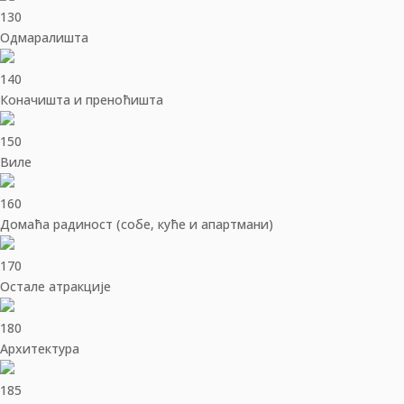
130
Одмаралишта
140
Коначишта и преноћишта
150
Виле
160
Домаћа радиност (собе, куће и апартмани)
170
Остале атракције
180
Архитектура
185