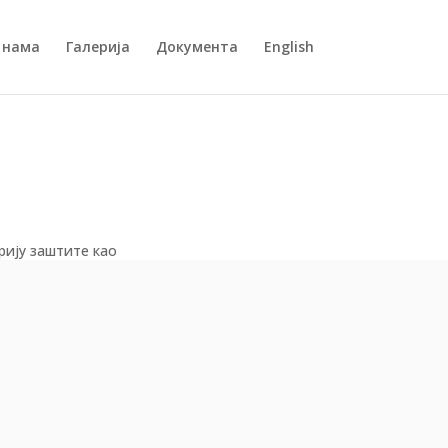
 нама
Галерија
Документа
English
орију заштите као