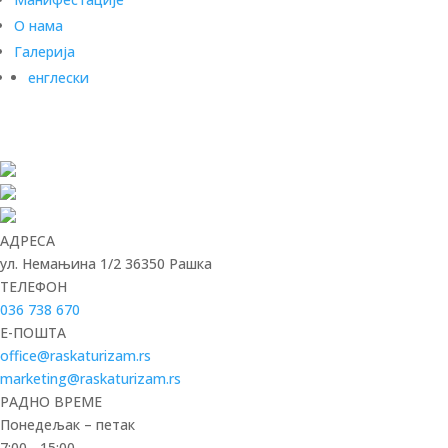
О нама
Галерија
енглески
АДРЕСА
ул. Немањина 1/2 36350 Рашка
ТЕЛЕФОН
036 738 670
E-ПОШТА
office@raskaturizam.rs
marketing@raskaturizam.rs
РАДНО ВРЕМЕ
Понедељак – петак
7:00 - 15:00