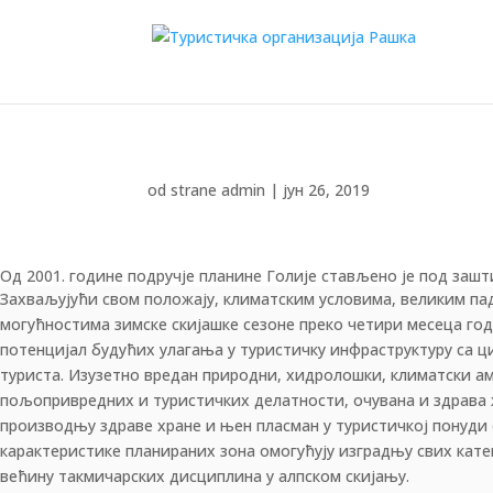
od strane
admin
|
јун 26, 2019
Од 2001. године подручје планине Голије стављено је под зашти
Захваљујући свом положају, климатским условима, великим па
природно добро од изузетног значаја
могућностима зимске скијашке сезоне преко четири месеца го
потенцијал будућих улагања у туристичку инфраструктуру са ц
туриста. Изузетно вредан природни, хидролошки, климатски амб
пољопривредних и туристичких делатности, очувана и здрава
производњу здраве хране и њен пласман у туристичкој понуди
карактеристике планираних зона омогућују изградњу свих катег
већину такмичарских дисциплина у алпском скијању.