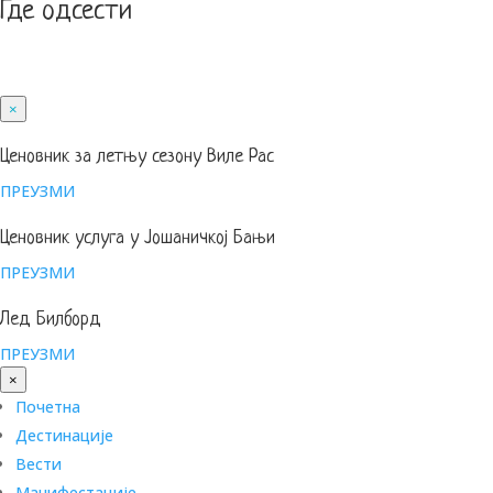
Где одсести
×
Ценовник за летњу сезону Виле Рас
ПРЕУЗМИ
Ценовник услуга у Јошаничкој Бањи
ПРЕУЗМИ
Лед Билборд
ПРЕУЗМИ
×
Почетна
Дестинације
Вести
Манифестације