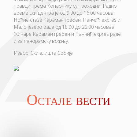
правци према Копаонику су проходни. Радно
време ски центра је од 9:00 до 16:00 часова.
Ноћне стазе Караман гребен, Панчић expres и
Мало језеро раде од 18:00 до 22:00 часоваа.
Жичарe Караман гребен и Панчић expres радe
и за панорамску вожњу.
Извор: Скијалишта Србије
Остале вести