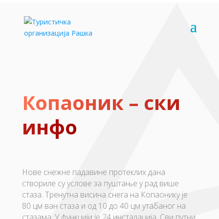
Копаоник – ски
инфо
Нове снежне падавине протеклих дана
створиле су услове за пуштање у рад више
стаза. Тренутна висина снега на Копаонику је
80 цм ван стаза и од 10 до 40 цм утабаног на
стазама. У функцији је 24 инсталација. Сви путни