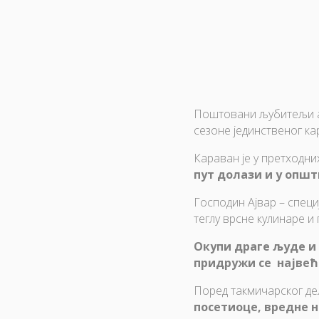
Поштовани љубитељи ајв
сезоне јединственог ка
Караван је у претходни
пут долази и у опш
Господин Ајвар – специ
теглу врсне кулинаре и
Окупи драге људе и 
придружи се највећ
Поред такмичарског дел
посетиоце, вредне 