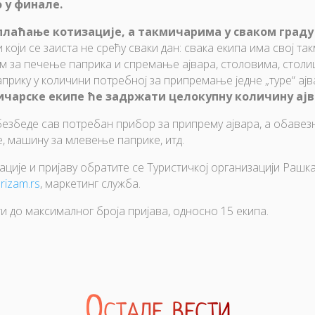
 у финале.
лаћање котизације, а такмичарима у сваком граду 
 који се заиста не срећу сваки дан: свака екипа има свој т
за печење паприка и спремање ајвара, столовима, столиц
прику у количини потребној за припремање једне „туре“ ајва
чарске екипе ће задржати целокупну количину ајва
езбеде сав потребан прибор за припрему ајвара, а обавезн
ве, машину за млевење паприке, итд.
ције и пријаву обратите се Туристичкој организацији Рашка
rizam.rs
, маркетинг служба.
ти до максималног броја пријава, односно 15 екипа.
Остале вести