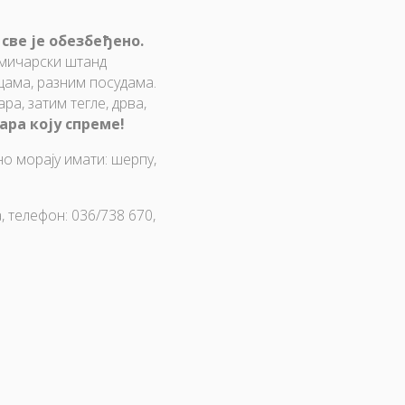
све је обезбеђено.
акмичарски штанд
ама, разним посудама.
ра, затим тегле, дрва,
ра коју спреме!
о морају имати: шерпу,
, телефон: 036/738 670,