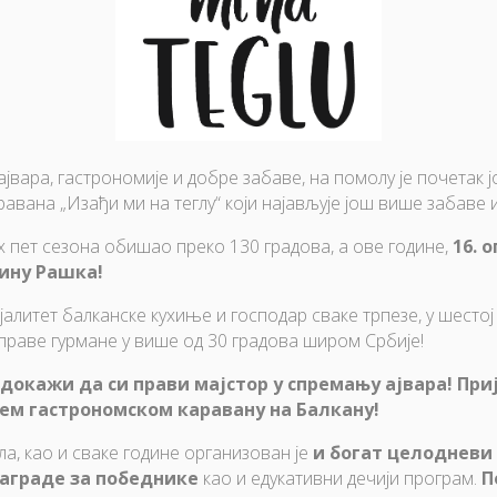
ара, гастрономије и добре забаве, на помолу је почетак ј
равана „Изађи ми на теглу“ који најављује још више забаве 
х пет сезона обишао преко 130 градова, а ове године,
16. 
тину Рашка!
јалитет балканске кухиње и господар сваке трпезе, у шестој
 праве гурмане у више од 30 градова широм Србије!
докажи да си прави мајстор у спремању ајвара! Приј
ем гастрономском каравану на Балкану!
а, као и сваке године организован је
и богат целодневи
награде за победнике
као и едукативни дечији програм.
П