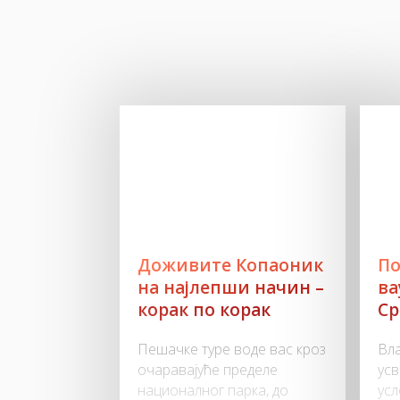
Доживите Копаоник
По
на најлепши начин –
ва
корак по корак
Ср
Пешачке туре воде вас кроз
Вла
очаравајуће пределе
усв
националног парка, до
усл