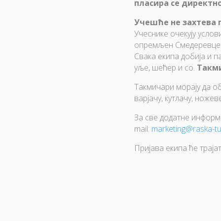
пласира се директно
Учешће не захтева п
Учеснике очекују услови
опремљен Смедеревцем 
Свака екипа добија и па
уље, шећер и со.
Такми
Такмичари морају да об
варјачу, кутлачу, ноже
За све додатне информа
mail:
marketing@raska-tu
Пријава екипа ће траја