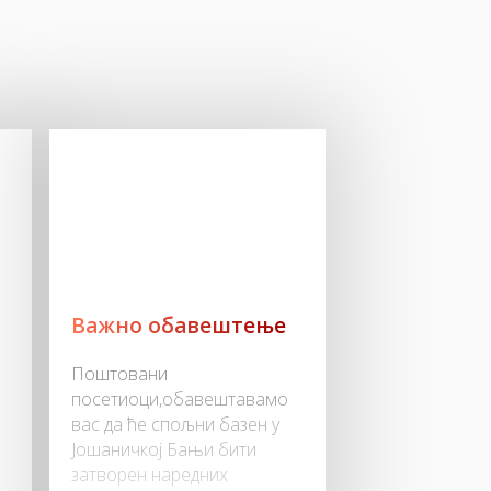
Важно обавештење
Поштовани
посетиоци,обавештавамо
вас да ће спољни базен у
Јошаничкој Бањи бити
затворен наредних