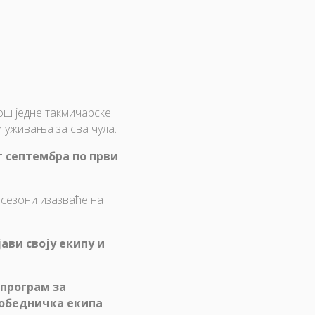
ош једне такмичарске
и уживања за сва чула.
ог септембра по први
 сезони изазваће на
ави своју екипу и
 програм за
обедничка екипа