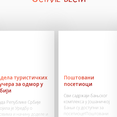
дела туристичких
Поштовани
учера за одмор у
посетиоци
бији
Сви садржаји бањског
комплекса у Јошаничкој
да Републике Србије
Бањи су доступни за
ојила је Уредбу о
посетиоце!Поштовани
овима и начину доделе и