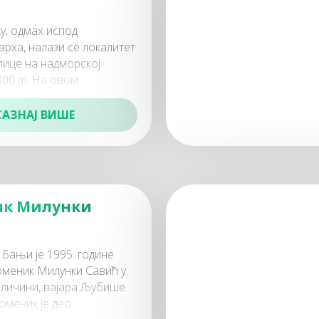
у, одмах испод
рха, налази се локалитет
лице на надморској
800 m. На овом
коме је име дао војвода
ић, налазе се
САЗНАЈ ВИШЕ
ик Милунки
 Бањи је 1995. године
оменик Милунки Савић у
еличини, вајара Љубише
оменик је део