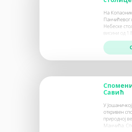
На Копаоник
Панчићевог в
Небеске сто
висини од 1.
локалитету, 
Живојин Миш
Спомен
Савић
У Јошаничкој
откривен сп
природној в
Манчића. Сп