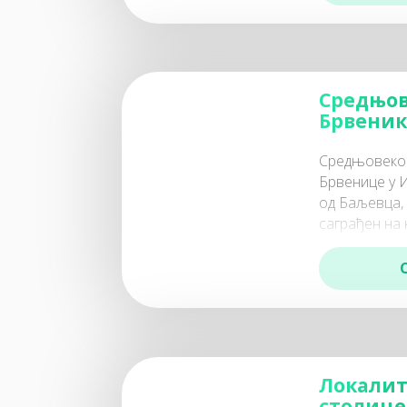
те годишњиц
Средњов
Брвени
Средњовеков
Брвенице у И
од Баљевца,
саграђен на 
надморске ви
типичан
Локалит
столице