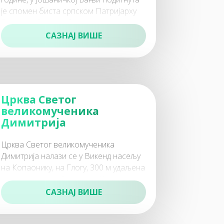
је спомен биста српском Патријарху
Герману. Спомен биста налзи се у
непосредној б
САЗНАЈ ВИШЕ
Црква Светог
великомученика
Димитрија
Црква Светог великомученика
Димитрија налази се у Викенд насељу
на Копаонику, на Глогу, 300 м удаљена
од главног пута Рудница – Копаоник,
19 км од Рашке. Освећена је на
САЗНАЈ ВИШЕ
празник Све