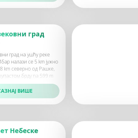
е од боравка
ековни град
к
ни град на ушћу реке
бар налази се 5 km јужно
 8 km северно од Рашке,
купастом брду na 599 m
сине. Брвеник је био
САЗНАЈ ВИШЕ
ет Небеске