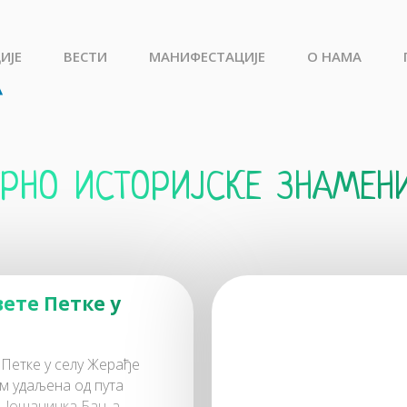
ИЈЕ
ВЕСТИ
МАНИФЕСТАЦИЈЕ
О НАМА
рно историјске знамен
вете Петке у
 Петке у селу Жерађе
км удаљена од пута
 Јошаничка Бања.