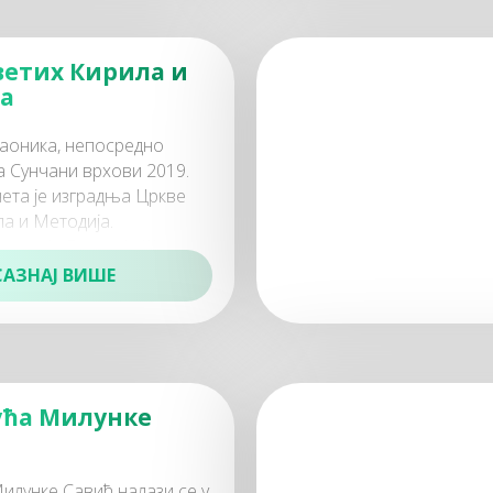
ветих Кирила и
а
паоника, непосредно
а Сунчани врхови 2019.
чета је изградња Цркве
а и Методија.
ркве је Епархија Жичка.
зградњи
САЗНАЈ ВИШЕ
ућа Милунке
илунке Савић налази се у