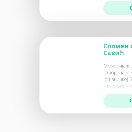
меморијалног
санација за
Спомен 
Савић
Меморијална
отворена je 
Јошаничкој 
меморијалног
подигнут 199
налаз