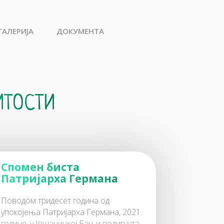
ГАЛЕРИЈА
ДОКУМЕНТА
итости
Спомен биста
Патријарха Германа
Поводом тридесет година од
упокојења Патријарха Германа, 2021.
године, у Јошаничкој Бањи подигнута