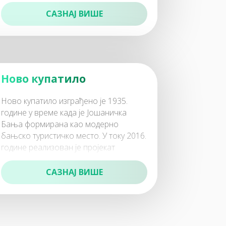
Кућа у којој је рођен налази се у самом
це
САЗНАЈ ВИШЕ
Ново купатило
Ново купатило изграђено је 1935.
године у време када је Јошаничка
Бања формирана као модерно
бањско туристичко место. У току 2016.
године реализован је пројекат
реконструкције и пр
САЗНАЈ ВИШЕ