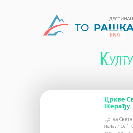
ДЕСТИНАЦ
Култу
Цркве С
Жерађу
Црква Свете
налази се 1 
Биљановац –