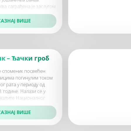
ва саграђена је заслугом
авчића из Канаде који је
 сусед
САЗНАЈ ВИШЕ
к – Ђачки гроб
је споменик посвећен
ницима погинулим током
ог рата у периоду од
. године. Налази се у
 заштите Националног
ник
САЗНАЈ ВИШЕ