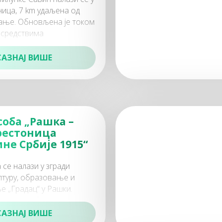
ница, 7 km удаљена од
ање. Обновљена је током
 средствима
а културе и
 Републике Србије
САЗНАЈ ВИШЕ
соба „Рашка –
рестоница
не Србије 1915“
се налази у згради
лтуру, образовање и
 „Градац“ у Рашки.
12. новембра 2015.
иком обележавања 100-
САЗНАЈ ВИШЕ