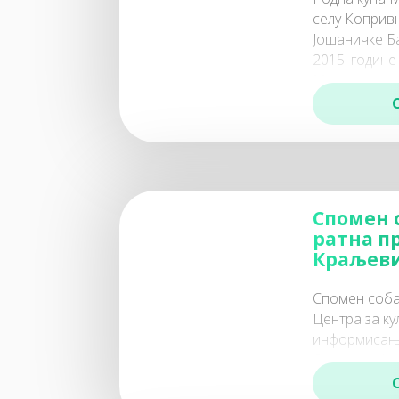
селу Коприв
Јошаничке Б
2015. године
Министарств
информисања
Спомен 
ратна п
Краљеви
Спомен соба 
Центра за ку
информисање
Отворена је 
године прил