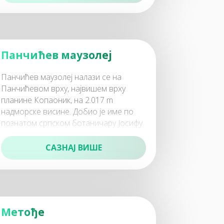
Панчићев маузолеј
Панчићев маузолеј налази се на
Панчићевом врху, највишем врху
планине Копаоник, на 2.017 m
надморске висине. Добио је име по
познатом српском ботаничару Јосифу
Панчићу. Панчићев ма
САЗНАЈ ВИШЕ
Метође