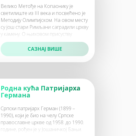
Велико Метође на Копаонику је
светилиште из III века и посвећено је
Методију Олимпијском. На овом месту
су још стари Римљани саградили цркву
у камену. О њиховом присуству
сведоче и
САЗНАЈ ВИШЕ
Родна кућа Патријарха
Германа
Српски патријарх Герман (1899 –
1990), који је био на челу Српске
православне цркве од 1958. до 1990.
године, рођен је у Јошаничкој Бањи.