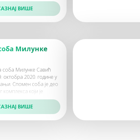
 комплекса чија је
вршена 2019
САЗНАЈ ВИШЕ
соба Милунке
 соба Милунке Савић
9. октобра 2020. године у
Бањи. Спомен соба је део
 комплекса који је
5. године у оквиру кога се
САЗНАЈ ВИШЕ