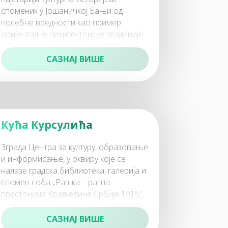
споменик у Јошаничкој Бањи од
посебне вредности као пример
оријенталне архитектонске традиције
чија је оригинал
САЗНАЈ ВИШЕ
Кућа Курсулића
Зграда Центра за културу, образовање
и информисање, у оквиру које се
налазе градска библиотека, галерија и
спомен соба „Рашка – ратна
престоница Краљевине Србије 1915“,
позната као
САЗНАЈ ВИШЕ