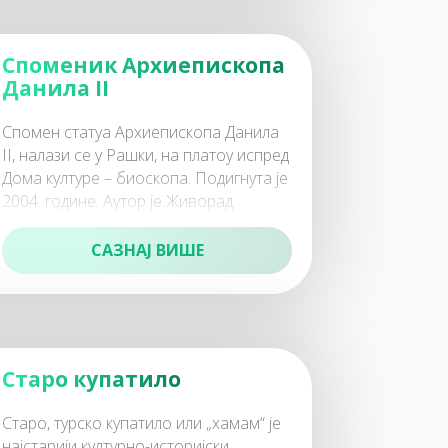
Споменик Архиепископа
Данила II
Спомен статуа Архиепископа Данила
II, налази се у Рашки, на платоу испред
Дома културе – биоскопа. Подигнута је
2004. године. Аутор је Живорад
Циглић, академски вајар. Архиепископ
САЗНАЈ ВИШЕ
Старо купатило
Старо, турско купатило или „хамам“ је
најстарији културно-историјски