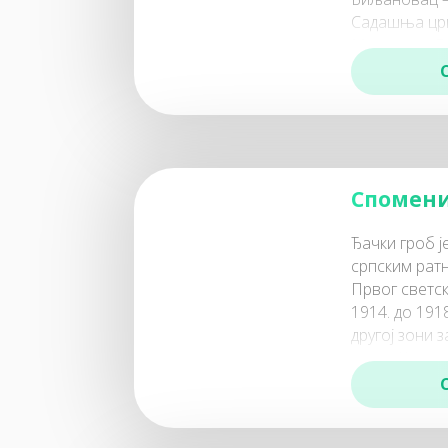
Садашња црк
Миломира Гл
пореклом из
Спомени
Ђачки гроб 
српским рат
Првог светск
1914. до 1918
другој зони
парка Копао