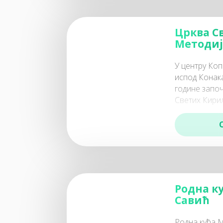
Црква С
Методиј
У центру Ко
испод Конак
године запо
Светих Кирил
Инвеститор ц
Радови на и
Родна к
Савић
Родна кућа М