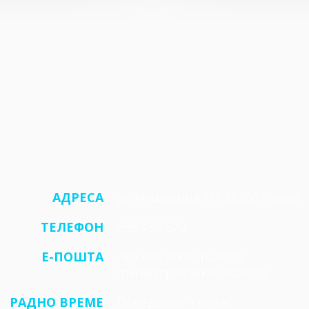
АДРЕСА
ул. Немањина 1/2 36350 Рашка
ТЕЛЕФОН
036 738 670
E-ПОШТА
office@raskaturizam.rs
marketing@raskaturizam.rs
РАДНО ВРЕМЕ
Понедељак – петак