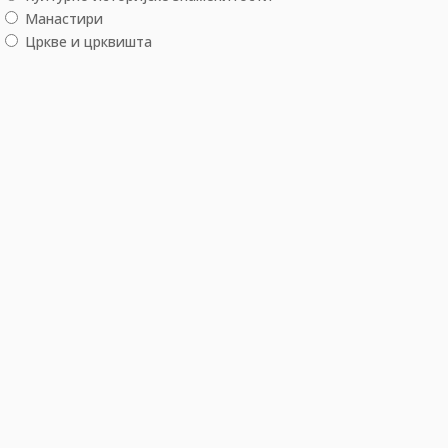
Манастири
Цркве и црквишта