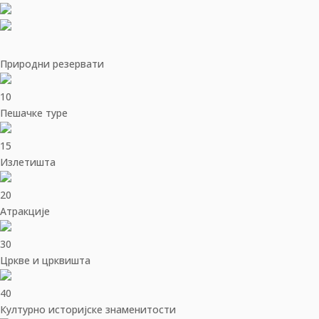
Природни резервати
10
Пешачке туре
15
Излетишта
20
Aтракције
30
Цркве и црквишта
40
Културно историјске знаменитости