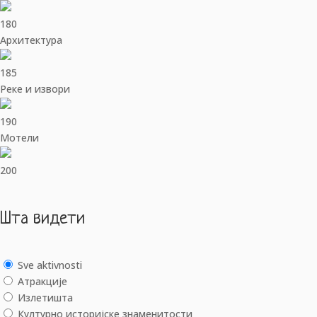
180
Архитектура
185
Реке и извори
190
Мотели
200
Шта видети
Sve aktivnosti
Aтракције
Излетишта
Културно историјске знаменитости