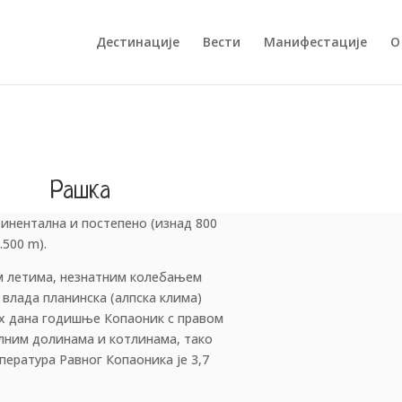
Дестинације
Вести
Манифестације
О
Рашка
инентална и постепено (изнад 800
.500 m).
им летима, незнатним колебањем
 влада планинска (алпска клима)
них дана годишње Копаоник с правом
олним долинама и котлинама, тако
ература Равног Копаоника је 3,7