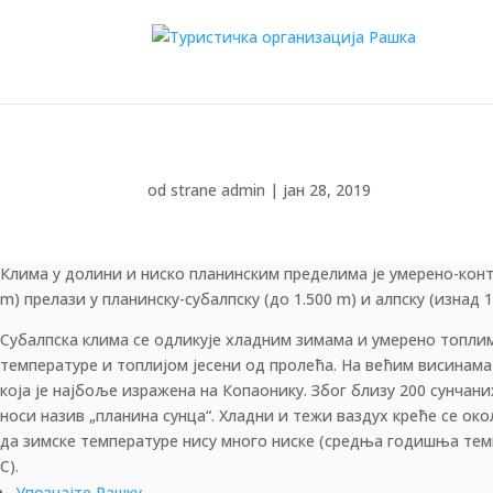
od strane
admin
|
јан 28, 2019
Клима у долини и ниско планинским пределима је умерено-конт
„Рашка, место где смо рођени“... Никола Пашић
m) прелази у планинску-субалпску (до 1.500 m) и алпску (изнад 1
Субалпска клима се одликује хладним зимама и умерено топл
температуре и топлијом јесени од пролећа. На већим висинама
која је најбоље изражена на Копаонику. Због близу 200 сунча
носи назив „планина сунца“. Хладни и тежи ваздух креће се ок
да зимске температуре нису много ниске (средња годишња темп
C).
Упознајте Рашку