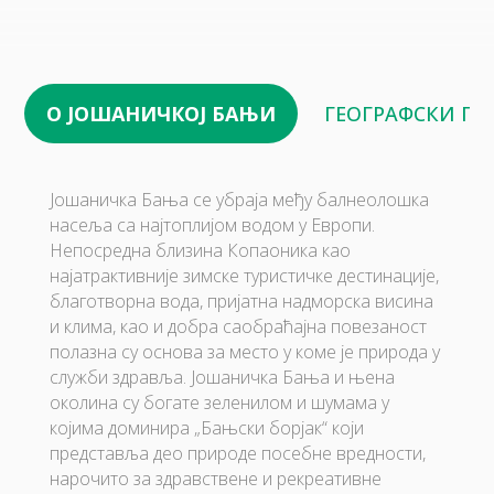
О ЈОШАНИЧКОЈ БАЊИ
ГЕОГРАФСКИ П
Јошаничка Бања се убраја међу балнеолошка
насеља са најтоплијом водом у Европи.
Непосредна близина Копаоника као
најатрактивније зимске туристичке дестинације,
благотворна вода, пријатна надморска висина
и клима, као и добра саобраћајна повезаност
полазна су основа за место у коме је природа у
служби здравља. Јошаничка Бања и њена
околина су богате зеленилом и шумама у
којима доминира „Бањски борјак“ који
представља део природе посебне вредности,
нарочито за здравствене и рекреативне