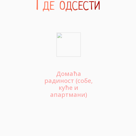
Где одсести
Домаћа
радиност (собе,
куће и
апартмани)