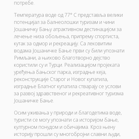
потребе.
Температура воде од 77° C представља велики
потенцијал за балнеолошки туризам и чини
Јошаничку Бању атрактивном дестинацијом за
лечење низа обољења, припрему спортиста,
кутак за одмор и рекреацију. Са лековитим
водама Јошаничке Бање први су били упознати
Римљани, а њихово благотворно дејство
користили су и Турци. Реализацијом пројеката
уређења бањског парка, изградње кеја,
реконструкције Старог и Новог купатила,
изградње Блатног купатила стварају се услови
за развој здравственог и рекреативног туризма
Јошаничке Бање.
Осим уживања у природи и благодетима воде,
туристи се могу упознати са историјом бање,
културном понудом и обичајима. Кроз њену
историју прошли су многобројни славни људи,