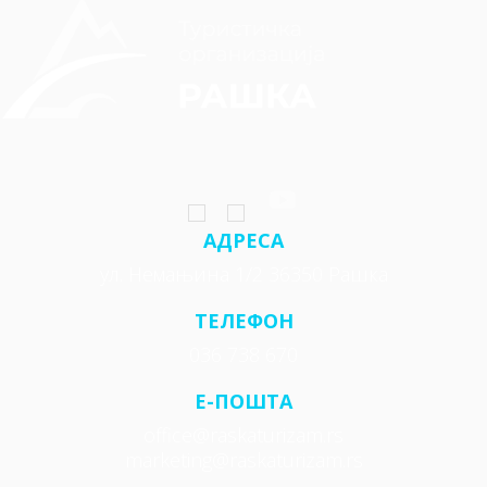
АДРЕСА
ул. Немањина 1/2 36350 Рашка
ТЕЛЕФОН
036 738 670
E-ПОШТА
office@raskaturizam.rs
marketing@raskaturizam.rs