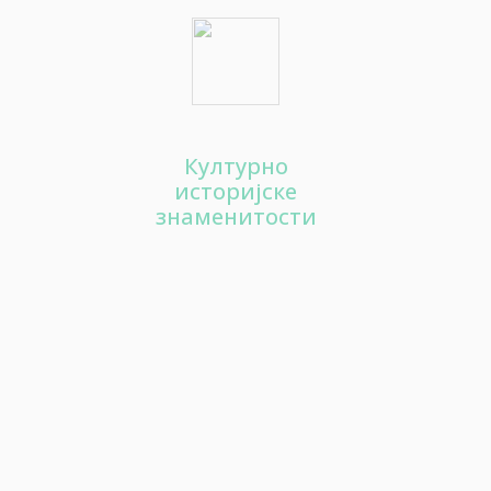
80
Гастро понуда
90
Културна понуда
Културно
100
историјске
Забава
знаменитости
110
Хотели
120
Апарт хотели
130
Одмаралишта
140