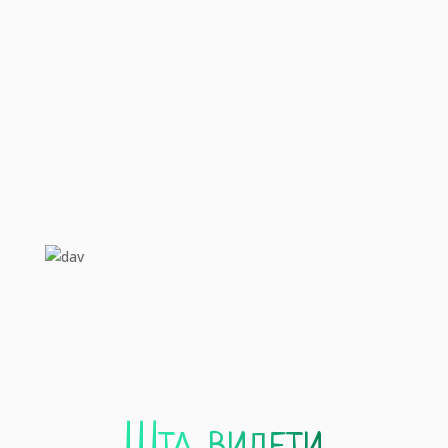
Природни резервати
10
Пешачке туре
Шта видети
15