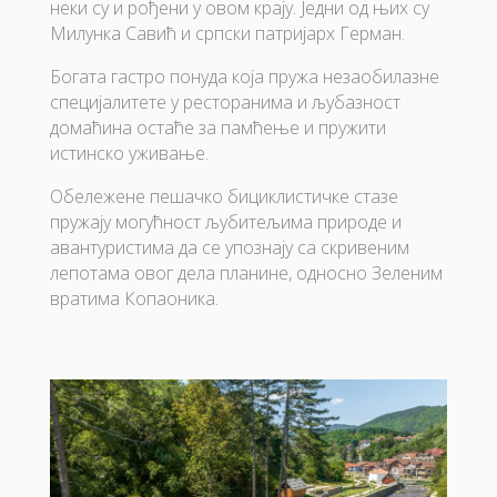
неки су и рођени у овом крају. Једни од њих су
Милунка Савић и српски патријарх Герман.
Богата гастро понуда која пружа незаобилазне
специјалитете у ресторанима и љубазност
домаћина остаће за памћење и пружити
истинско уживање.
Обележене пешачко бициклистичке стазе
пружају могућност љубитељима природе и
авантуристима да се упознају са скривеним
лепотама овог дела планине, односно Зеленим
вратима Копаоника.