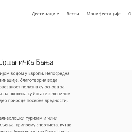
Дестинације
Вести
Манифестације
О
Јошаничка Бања
лијом водом у Европи. Непосредна
тинације, благотворна вода,
овезаност полазна су основа за
њена околина су богате зеленилом
 део природе посебне вредности,
балнеолошки туризам и чини
ољења, припрему спортиста, кутак
рви су били упознати Римљани, а