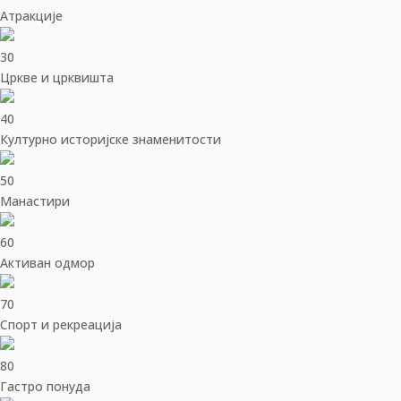
Aтракције
30
Цркве и црквишта
40
Културно историјске знаменитости
50
Манастири
60
Активан одмор
70
Спорт и рекреација
80
Гастро понуда