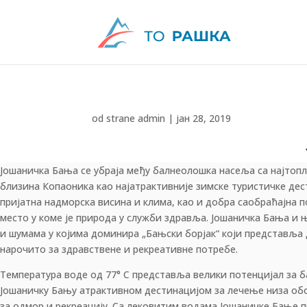
od strane
admin
|
јан 28, 2019
Јошаничка Бања се убраја међу балнеолошка насеља са најтоп
„SANUS PER AQUAM“ – „ЗДРАВЉЕ ИЗ ВОДЕ“
близина Копаоника као најатрактивније зимске туристичке дес
пријатна надморска висина и клима, као и добра саобраћајна п
место у коме је природа у служби здравља. Јошаничка Бања и 
и шумама у којима доминира „Бањски борјак“ који представља
нарочито за здравствене и рекреативне потребе.
Температура воде од 77° C представља велики потенцијал за 
Јошаничку Бању атрактивном дестинацијом за лечење низа об
за одмор и рекреацију. Са лековитим водама Јошаничке Бање п