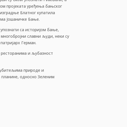
јом пројеката уређења бањског
, изградње Блатног купатила
изма Јошаничке Бање.
 упознати са историјом бање,
 многобројни славни људи, неки су
 патријарх Герман.
у ресторанима и љубазност
љубитељима природе и
а планине, односно Зеленим