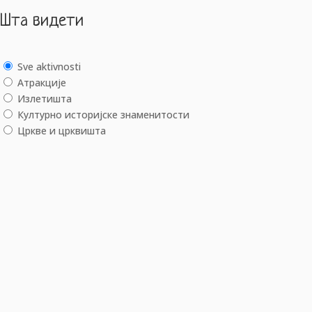
Шта видети
Sve aktivnosti
Aтракције
Излетишта
Културно историјске знаменитости
Цркве и црквишта