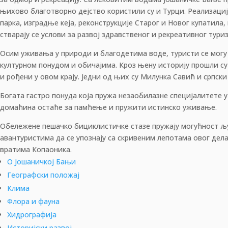
њихово благотворно дејство користили су и Турци. Реализаци
парка, изградње кеја, реконструкције Старог и Новог купатила
стварају се услови за развој здравственог и рекреативног тур
Осим уживања у природи и благодетима воде, туристи се могу
културном понудом и обичајима. Кроз њену историју прошли су
и рођени у овом крају. Једни од њих су Милунка Савић и српски
Богата гастро понуда која пружа незаобилазне специјалитете 
домаћина остаће за памћење и пружити истинско уживање.
Обележене пешачко бициклистичке стазе пружају могућност 
авантуристима да се упознају са скривеним лепотама овог дел
вратима Копаоника.
О Јошаничкој Бањи
Географски положај
Клима
Флора и фауна
Хидрографија
Историјски развој