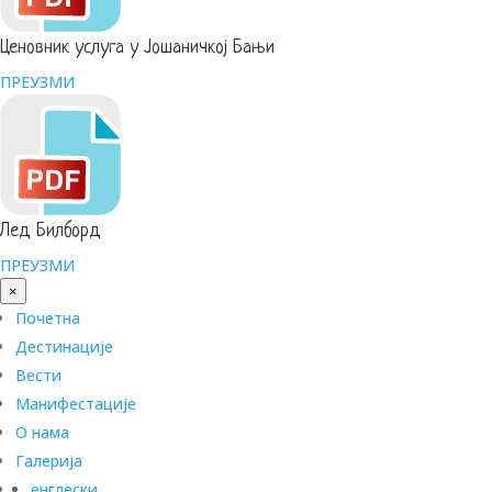
Ценовник услуга у Јошаничкој Бањи
ПРЕУЗМИ
Лед Билборд
ПРЕУЗМИ
×
Почетна
Дестинације
Вести
Манифестације
О нама
Галерија
енглески