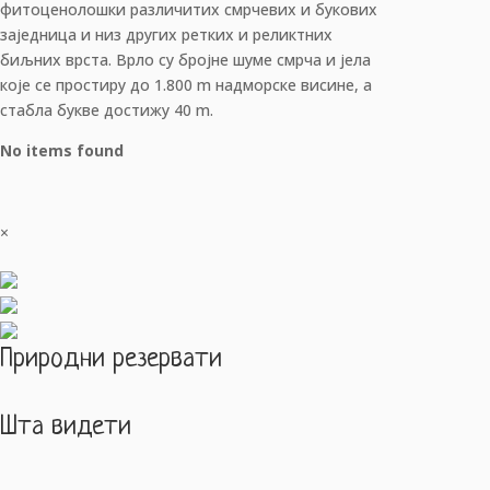
фитоценолошки различитих смрчевих и букових
заједница и низ других ретких и реликтних
биљних врста. Врло су бројне шуме смрча и јела
које се простиру до 1.800 m надморске висине, а
стабла букве достижу 40 m.
No items found
×
Природни резервати
Шта видети