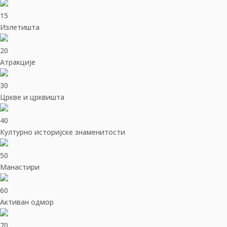
15
Излетишта
20
Aтракције
30
Цркве и црквишта
40
Културно историјске знаменитости
50
Манастири
60
Активан одмор
70