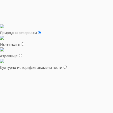
Природни резервати
Излетишта
Aтракције
Културно историјске знаменитости