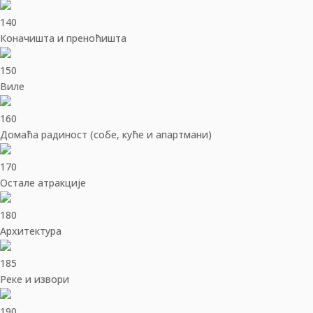
140
Коначишта и преноћишта
150
Виле
160
Домаћа радиност (собе, куће и апартмани)
170
Остале атракције
180
Архитектура
185
Реке и извори
190