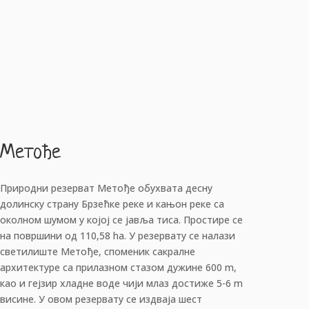
Метође
Природни резерват Метође обухвата десну
долинску страну Брзећке реке и кањон реке са
околном шумом у којој се јавља тиса. Простире се
на површини од 110,58 hа. У резервату се налази
светилиште Метође, споменик сакралне
архитектуре са прилазном стазом дужине 600 m,
као и гејзир хладне воде чији млаз достиже 5-6 m
висине. У овом резервату се издваја шест