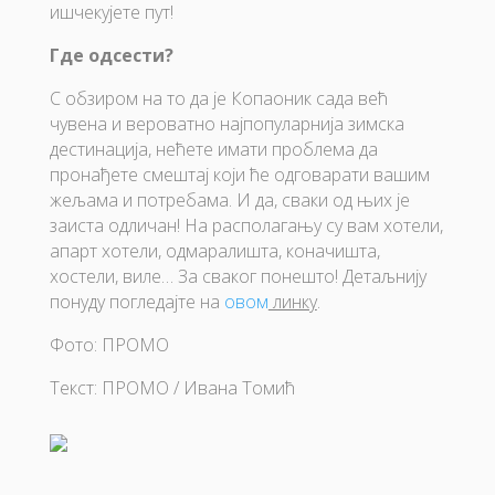
ишчекујете пут!
Где одсести?
С обзиром на то да је Копаоник сада већ
чувена и вероватно најпопуларнија зимска
дестинација, нећете имати проблема да
пронађете смештај који ће одговарати вашим
жељама и потребама. И да, сваки од њих је
заиста одличан! На располагању су вам хотели,
апарт хотели, одмаралишта, коначишта,
хостели, виле… За сваког понешто! Детаљнију
понуду погледајте на
овом
линку
.
Фото: ПРОМО
Текст: ПРОМО / Ивана Томић