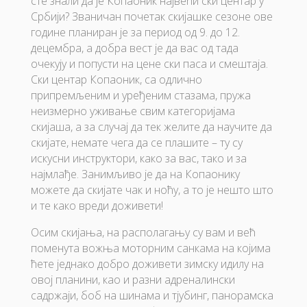
сте знали да је Копаоник највећи ски центар у
Србији? Званичан почетак скијашке сезоне ове
године планиран је за период од 9. до 12.
децембра, а добра вест је да вас од тада
очекују и попусти на цене ски паса и смештаја.
Ски центар Копаоник, са одлично
припремљеним и уређеним стазама, пружа
неизмерно уживање свим категоријама
скијаша, а за случај да тек желите да научите да
скијате, немате чега да се плашите – ту су
искусни инструктори, како за вас, тако и за
најмлађе. Занимљиво је да на Копаонику
можете да скијате чак и ноћу, а то је нешто што
и те како вреди доживети!
Осим скијања, на располагању су вам и већ
поменута вожња моторним санкама на којима
ћете једнако добро доживети зимску идилу на
овој планини, као и разни адреналински
садржаји, боб на шинама и тјубинг, панорамска