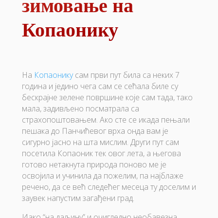
зимовање на
Копаонику
На
Копаонику
сам први пут била са неких 7
година и једино чега сам се сећала биле су
бескрајне зелене површине које сам тада, тако
мала, задивљено посматрала са
страхопоштовањем. Ако сте се икада пењали
пешака до Панчићевог врха онда вам је
сигурно јасно на шта мислим. Други пут сам
посетила Копаоник тек овог лета, а његова
готово нетакнута природа поново ме је
освојила и учинила да пожелим, па најблаже
речено, да се већ следећег месеца ту доселим и
заувек напустим загађени град.
Иако “на даљину” и очигледно необавезна,