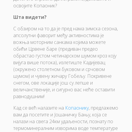
освојите Копаоник?
Шта видети?
С обзиром на то да је пред нама зимска сезона,
апсолутни фаворит међу активностима је
вожња моторним санкама којима можете
обићи Црвене баре (предиван предео
обрастао густом четинарском шумом кроз коју
вијуга више потока), излетиште Кадијевац
(окружено столетном буковом и срчовом
шумом) и чувену жичару Гобељу. Покривене
снегом, ове локације још су лепше и
величанственије, и сигурно вас неће оставити
равнодушним!
Кад се већ налазите на
Копаонику
, предлажемо
вам да посетите и Јошаничку Бању, која се
налази на свега 24км удаљености, познату по
термоминералним изворима воде температуре