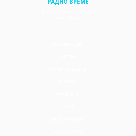
РАДНО ВРЕМЕ
ужив
бањс
ате у
Понедељак – петак
ког
осве
7:00 - 15:00
комп
жењу
лекса
,
су
леков
досту
итој
ДЕСТИНАЦИЈЕ
пни, и
наста
ВЕСТИ
вљају
са
МАНИФЕСТАЦИЈЕ
радо
О НАМА
м
свако
ГАЛЕРИЈА
г
дана
МАПА
од
08:00
ЈАВНЕ НАБАВКЕ
до
21:00.
ДОКУМЕНТА