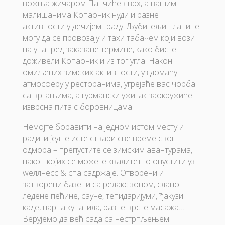
вожња жичаром Панчићев врх, а вашим
малишанима Копаоник нуди и разне
активности у дечијем граду. Љубитељи планине
могу да се провозају и таxи табачем који вози
на унапред заказане термине, како бисте
доживели Копаоник и из тог угла. Након
омиљених зимских активности, уз домаћу
атмосферу у ресторанима, угрејаће вас чорба
са вргањима, а гурмански ужитак заокружиће
изврсна пита с боровницама.
Немојте боравити на једном истом месту и
радити једне исте ствари све време свог
одмора – препустите се зимским авантурама,
након којих се можете квалитетно опустити уз
wеллнесс & спа садржаје. Отворени и
затворени базени са релакс зоном, слано-
ледене пећине, сауне, тепидаријуми, ђакузи
каде, парна купатила, разне врсте масажа…
Верујемо да већ сада са нестрпљењем