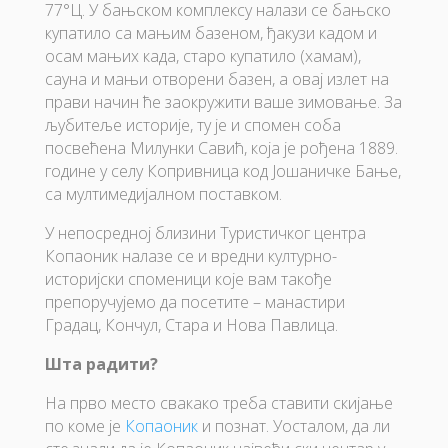
77°Ц. У бањском комплексу налази се бањско
купатило са мањим базеном, ђакузи кадом и
осам мањих када, старо купатило (хамам),
сауна и мањи отворени базен, а овај излет на
прави начин ће заокружити ваше зимовање. За
љубитеље историје, ту је и спомен соба
посвећена Милунки Савић, која је рођена 1889.
године у селу Копривница код Јошаничке Бање,
са мултимедијалном поставком.
У непосредној близини Туристичког центра
Копаоник налазе се и вредни културно-
историјски споменици које вам такође
препоручујемо да посетите – манастири
Градац, Кончул, Стара и Нова Павлица.
Шта радити?
На прво место свакако треба ставити скијање
по коме је
Копаоник
и познат. Уосталом, да ли