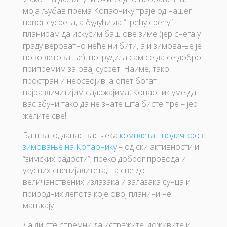
моја љубав према Копаонику траје од нашег
првог сусрета, а будући да “трећу срећу”
планирам да искусим баш ове зиме (јер снега у
граду вероватно неће ни бити, а и зимовање је
ново летовање), потрудила сам се да се добро
припремим за овај сусрет. Наиме, тако
простран и неосвојив, а опет богат
најразличитијим садржајима, Копаоник уме да
вас збуни тако да не знате шта бисте пре – јер
желите све!
Баш зато, данас вас чека
комплетан водич кроз
зимовање на Копаонику
– од ски активности и
“зимских радости”, преко доброг провода и
укусних специјалитета, па све до
величанствених излазака и залазака сунца и
природних лепота које овој планини не
мањкају.
Да ли сте спремни да истражите, доживите и