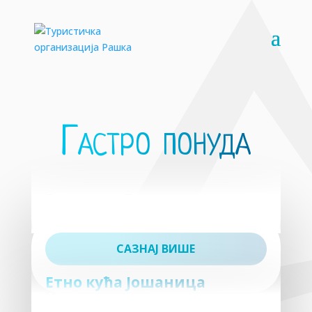
Гастро понуда
Ресторан Лужњанин
САЗНАЈ ВИШЕ
Етно кућа Јошаница
Кљунац