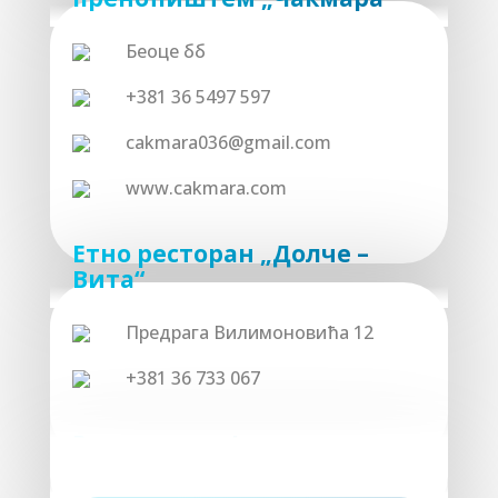
Беоце бб
+381 36 5497 597
cakmara036@gmail.com
www.cakmara.com
Етно ресторан „Долче –
Вита“
Предрага Вилимоновића 12
+381 36 733 067
Ресторан на Јошаници