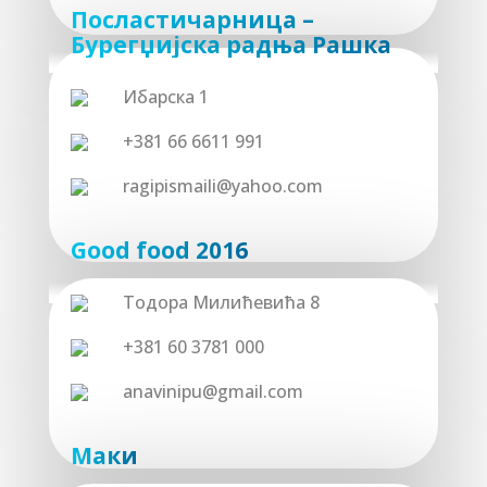
Посластичарница –
Бурегџиjска радња Рашка
Ибарска 1
+381 66 6611 991
ragipismaili@yahoo.com
Good food 2016
Тодора Милићевића 8
+381 60 3781 000
anavinipu@gmail.com
Маки