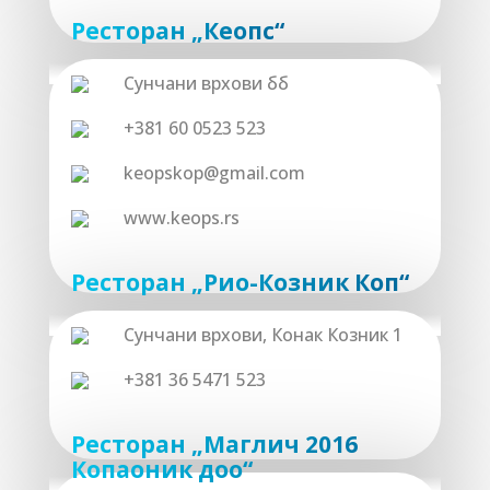
Ресторан „Кеопс“
Сунчани врхови бб
+381 60 0523 523
keopskop@gmail.com
www.keops.rs
Ресторан „Риo-Козник Коп“
Сунчани врхови, Конак Козник 1
+381 36 5471 523
Рeстoрaн „Maглич 2016
Копаоник доо“