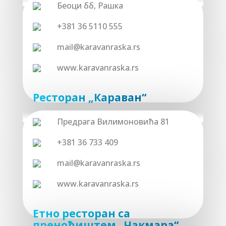
Беоци бб, Рашка
+381 36 5110 555
mail@karavanraska.rs
www.karavanraska.rs
Ресторан „Караван“
Предрага Вилимоновића 81
+381 36 733 409
mail@karavanraska.rs
www.karavanraska.rs
Етно ресторан са
преноћиштем „Чакмара“