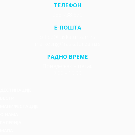
ТЕЛЕФОН
036 738 670
E-ПОШТА
office@raskaturizam.rs
marketing@raskaturizam.rs
РАДНО ВРЕМЕ
Понедељак – петак
7:00 - 15:00
ДЕСТИНАЦИЈЕ
ВЕСТИ
МАНИФЕСТАЦИЈЕ
О НАМА
ГАЛЕРИЈА
МАПА