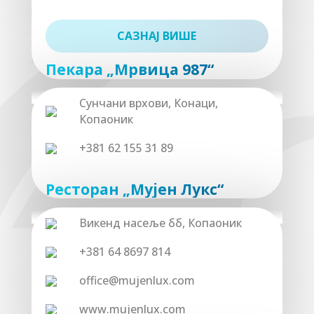
САЗНАЈ ВИШЕ
Пекара „Мрвица 987“
Сунчани врхови, Конаци,
Копаоник
+381 62 155 31 89
Ресторан „Мујен Лукс“
Викенд насеље бб, Копаоник
+381 64 8697 814
office@mujenlux.com
www.mujenlux.com