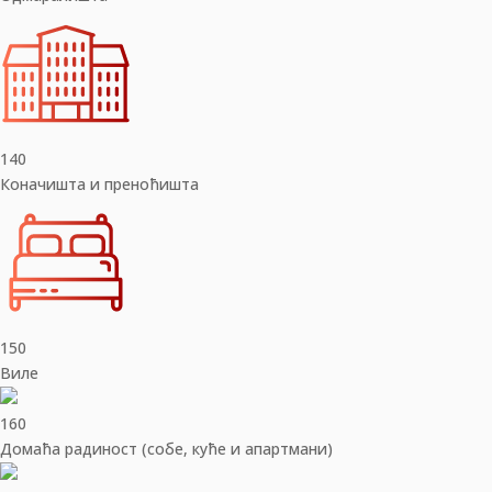
140
Коначишта и преноћишта
150
Виле
160
Домаћа радиност (собе, куће и апартмани)