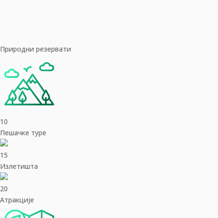
Природни резервати
10
Пешачке туре
15
Излетишта
20
Aтракције