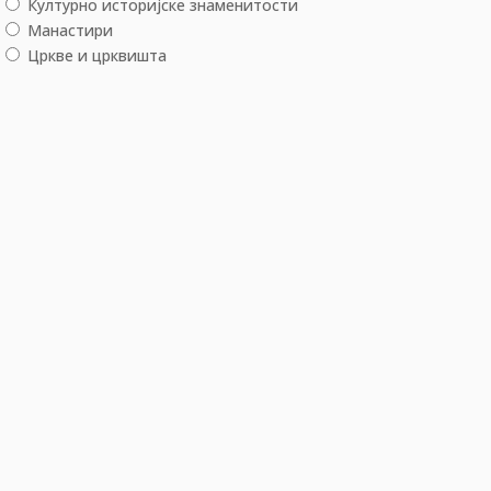
Културно историјске знаменитости
Манастири
Цркве и црквишта