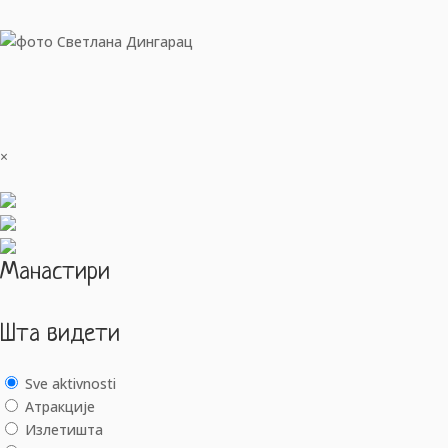
×
Манастири
Шта видети
Sve aktivnosti
Aтракције
Излетишта