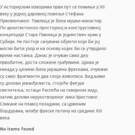
У историјским изворима први пут се помиње у XII
веку у једној даровној повељи Стефана
Првовенчаног. Павлица је била мушки манастир.
По архитектонско-просторној и конструктивној
концепцији Стара Павлица је јединствен храм у
Србији. Не постоје сачувани објекти који би јој
могли бити узор и на основу којих би се утврдило
време настанка. Данас је очуван само део
првобитне, доста сложене грађевине. Црква је
некада у целини била украшена фрескама, очувани
су само фрагменти два слоја живописа. Видљиви
су делови јеванђелиста, стојеће фигуре
светитеља, остаци Распећа на северном зиду,
затим делови нерукотвореног лика Христовог.
Сликане на плавој позадини, са црвеним
бордурама, млађе фреске потичу из средине XIII
века.
No items found