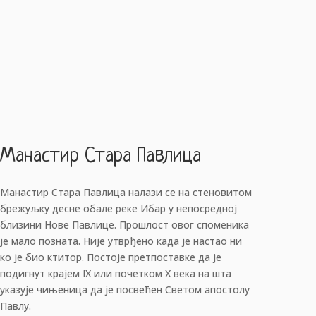
Манастир Стара Павлица
Манастир Стара Павлица налази се на стеновитом
брежуљку десне обале реке Ибар у непосредној
близини Нове Павлице. Прошлост овог споменика
је мало позната. Није утврђено када је настао ни
ко је био ктитор. Постоје претпоставке да је
подигнут крајем IX или почетком X века на шта
указује чињеница да је посвећен Светом апостолу
Павлу.