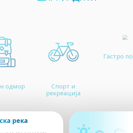
Гастро п
н одмор
Спорт и
рекреација
ска река