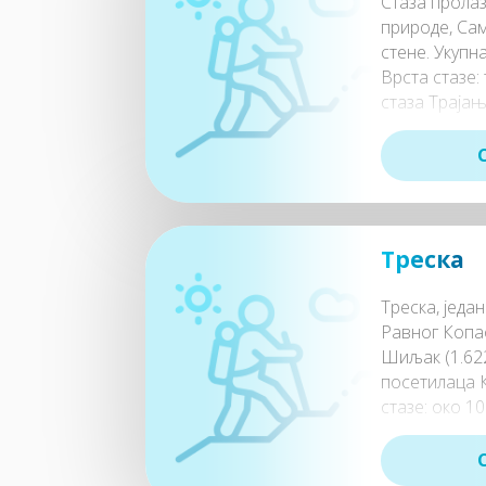
Стаза пролаз
природе, Сам
стене. Укупна
Врста стазе:
стаза Трајањ
сата хода
Треска
Треска, једа
Равног Копа
Шиљак (1.622
посетилаца 
стазе: око 1