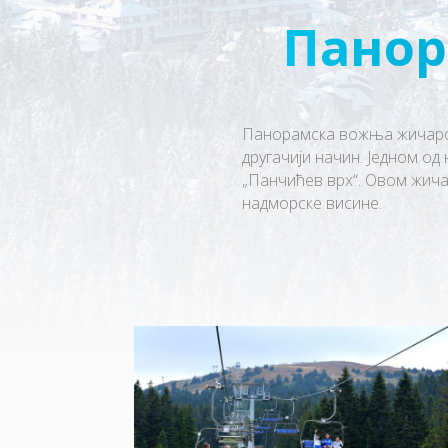
Панор
Панорамска вожња жичаром
другачији начин. Једном од
„Панчићев врх“. Овом жичар
надморске висине.