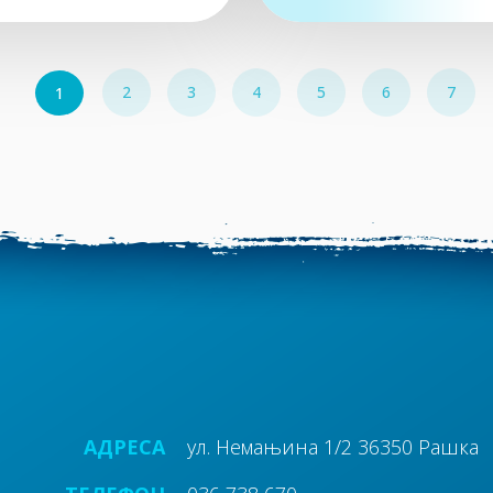
2
3
4
5
6
7
1
АДРЕСА
ул. Немањина 1/2 36350 Рашка