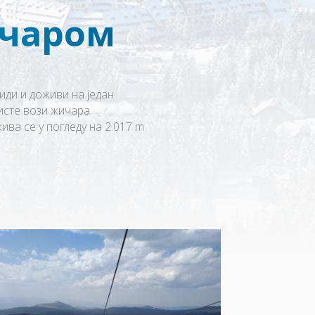
ичаром
ди и доживи на један
ристе вози жичара
ива се у погледу на 2.017 m