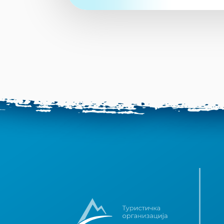
Природни резервати
10
Пешачке туре