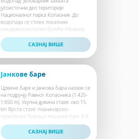
Водопад Јеловарник захвата
југоисточни део територије
Националног парка Копаоник. До
водопада се стиже локалним
макадамским путем Брзеће-Мрамор-
Рудник-Запланина, и од превоја Мрам
САЗНАЈ ВИШЕ
Јанкове баре
Црвене баре и Јанкова бара налазе се
на подручју Равног Копаоника (1.425-
1.650 m). Укупна дужина стазе: око 15
km Врста стазе: планинарско-
туристичка Трајање пешачке туре: 5-6
сати
САЗНАЈ ВИШЕ