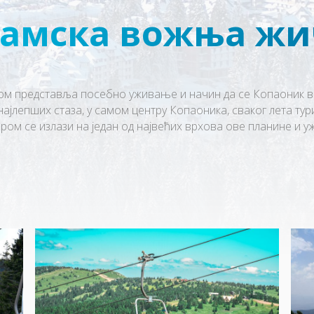
амска вожња ж
 представља посебно уживање и начин да се Копаоник ви
 најлепших стаза, у самом центру Копаоника, сваког лета ту
ом се излази на један од највећих врхова ове планине и уж