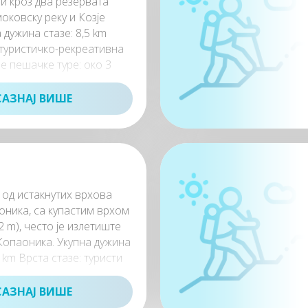
и кроз два резервата
оковску реку и Козје
 дужина стазе: 8,5 km
 туристичко-рекреативна
е пешачке туре: око 3
САЗНАЈ ВИШЕ
н од истакнутих врхова
оника, са купастим врхом
 m), често је излетиште
Копаоника. Укупна дужина
0 km Врста стазе: туристи
САЗНАЈ ВИШЕ