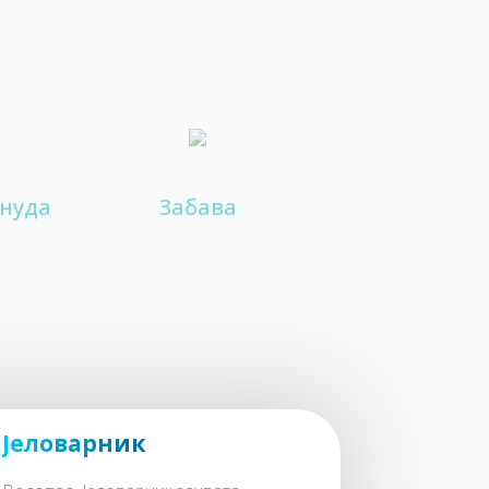
онуда
Забава
Јеловарник