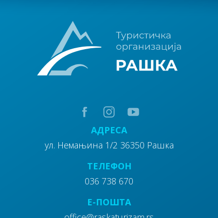
Пешачке туре
15
Излетишта
АДРЕСА
ул. Немањина 1/2 36350 Рашка
ТЕЛЕФОН
20
036 738 670
Aтракције
E-ПОШТА
office@raskaturizam.rs