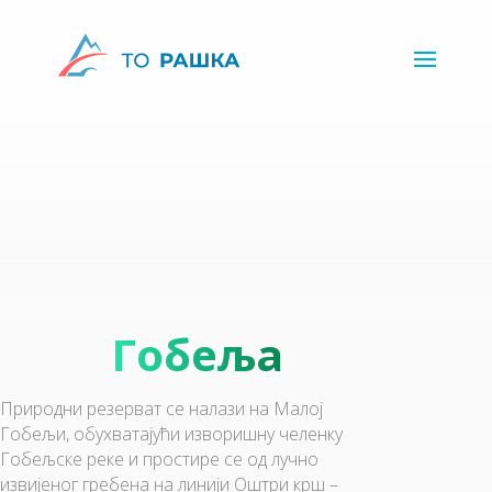
Гобеља
Природни резерват се налази на Малој
Гобељи, обухватајући изворишну челенку
Гобељске реке и простире се од лучно
извијеног гребена на линији Оштри крш –