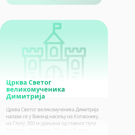
Црква Светог
великомученика
Димитрија
Црква Светог великомученика Димитрија
налази се у Викенд насељу на Копаонику,
на Глогу, 300 м удаљена од главног пута
Рудница – Копаоник, 19 км од Рашке.