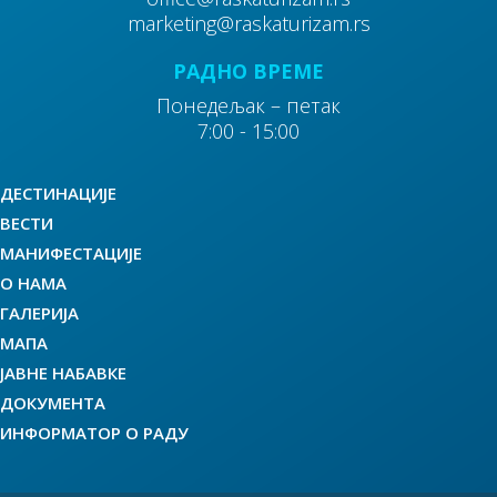
marketing@raskaturizam.rs
РАДНО ВРЕМЕ
30
Понедељак – петак
Цркве и црквишта
7:00 - 15:00
ДЕСТИНАЦИЈЕ
ВЕСТИ
МАНИФЕСТАЦИЈЕ
40
О НАМА
Културно историјске знаменитости
ГАЛЕРИЈА
МАПА
ЈАВНЕ НАБАВКЕ
ДОКУМЕНТА
ИНФОРМАТОР О РАДУ
50
Манастири