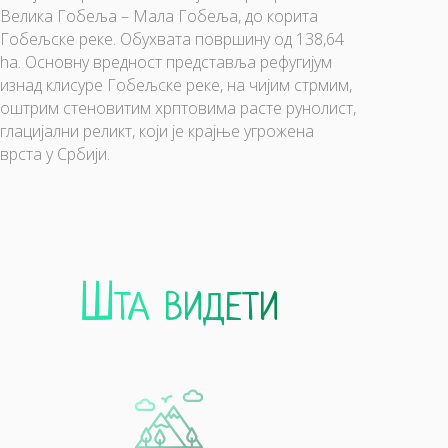
Велика Гобеља – Мала Гобеља, до корита
Гобељске реке. Обухвата површину од 138,64
ha. Основну вредност представља рефугијум
изнад клисуре Гобељске реке, на чијим стрмим,
оштрим стеновитим хрптовима расте рунолист,
глацијални реликт, који је крајње угрожена
врста у Србији.
Шта видети