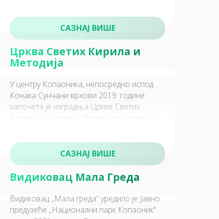
Освећена је на празник Све
САЗНАЈ ВИШЕ
Црква Светих Кирила и
Методија
У центру Копаоника, непосредно испод
Конака Сунчани врхови 2019. године
започета је изградња Цркве Светих
Кирила и Методија. Инвеститор цркве је
Епархија Жичка. Радови на изградњи
САЗНАЈ ВИШЕ
Видиковац Мала Греда
Видиковац „Мала греда“ уредило је Јавно
предузеће „Национални парк Копаоник“