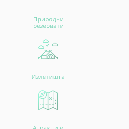
Природни
резервати
Излетишта
Aтракције