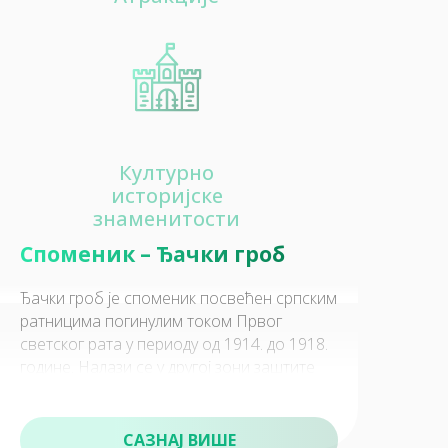
Културно
историјске
знаменитости
Споменик – Ђачки гроб
Ђачки гроб је споменик посвећен српским
ратницима погинулим током Првог
светског рата у периоду од 1914. до 1918.
године. Налази се у другој зони заштите
Националног парка Копаоник
САЗНАЈ ВИШЕ