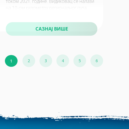
током 2021. године. Видиковац се налази
на 10-ом километру регионалног пута
Копаоник – Јошаничка Бања,
САЗНАЈ ВИШЕ
2
3
4
5
6
1
Природни резервати
10