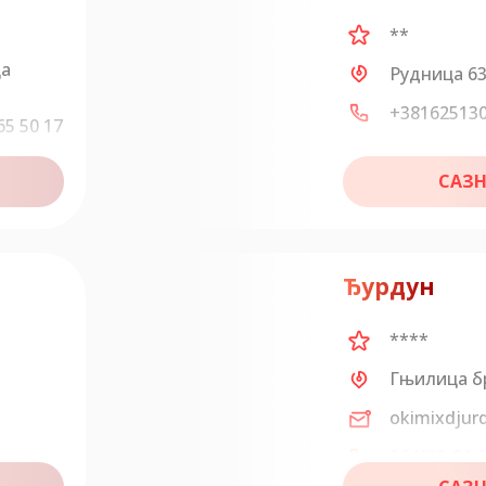
**
ца
Рудница 6
+38162513
65 50 17
САЗН
com
Ђурдун
****
Гњилица б
okimixdju
064/38-84-