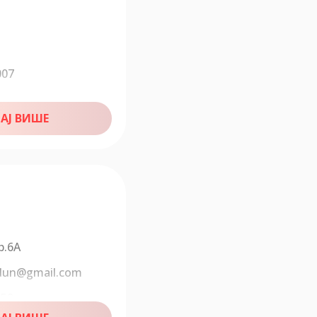
3
007
АЈ ВИШЕ
р.6А
rdun@gmail.com
959