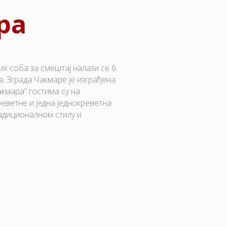
ра
х соба за смештај налази се 6
. Зграда Чакмаре је изграђена
акмара“ гостима су на
еветне и једна једнокреветна
радиционалном стилу и