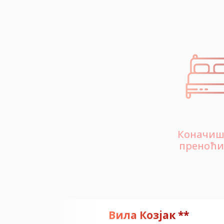
Коначиш
преноћ
Вила Козјак **