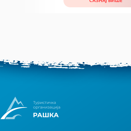
САЗНАЈ ВИШЕ
Природни резервати
10
Пешачке туре