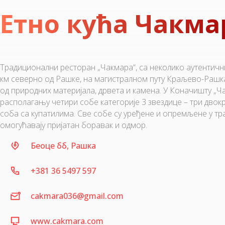
Етно кућа Чакма
Традиционални ресторан „Чакмара“, са неколико аутентични
км северно од Рашке, на магистралном путу Краљево-Рашка
од природних материјала, дрвета и камена. У Коначишту „Ч
располагању четири собе категорије 3 звездице – три двокр
соба са купатилима. Све собе су уређене и опремљене у т
омогућавају пријатан боравак и одмор.
Беоце бб, Рашка
+381 36 5497 597
cakmara036@gmail.com
www.cakmara.com