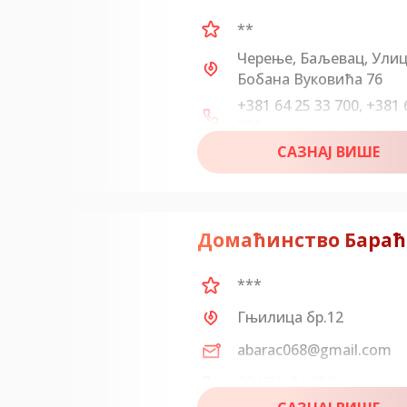
**
Черење, Баљевац, Ули
Бобана Вуковића 76
+381 64 25 33 700, +381 
520
САЗНАЈ ВИШЕ
vukovic.andjela@gmail.
Домаћинство Бараћ
***
Гњилица бр.12
abarac068@gmail.com
064/38-84-959