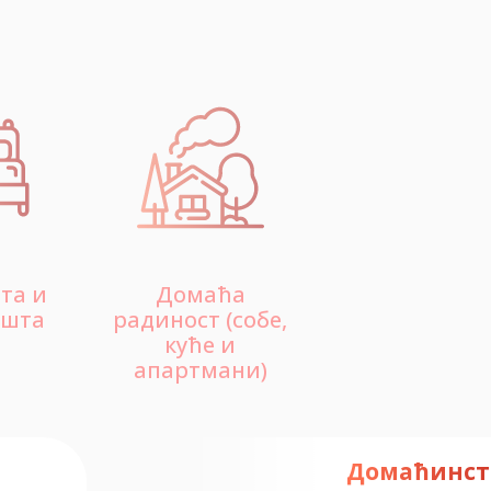
та и
Домаћа
ишта
радиност (собе,
куће и
апартмани)
Домаћинст