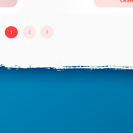
САЗН
2
3
1