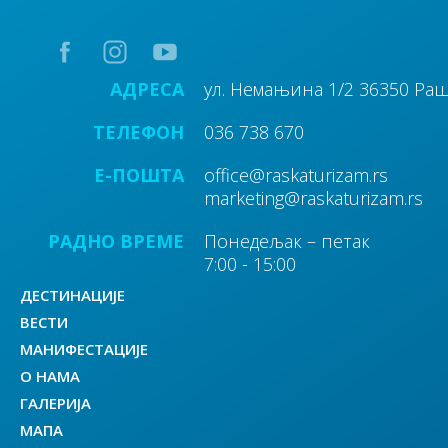
15
АДРЕСА
ул. Немањина 1/2 36350 Ра
Излетишта
ТЕЛЕФОН
036 738 670
E-ПОШТА
office@raskaturizam.rs
marketing@raskaturizam.rs
РАДНО ВРЕМЕ
Понедељак – петак
20
7:00 - 15:00
Aтракције
ДЕСТИНАЦИЈЕ
ВЕСТИ
МАНИФЕСТАЦИЈЕ
О НАМА
ГАЛЕРИЈА
30
МАПА
Цркве и црквишта