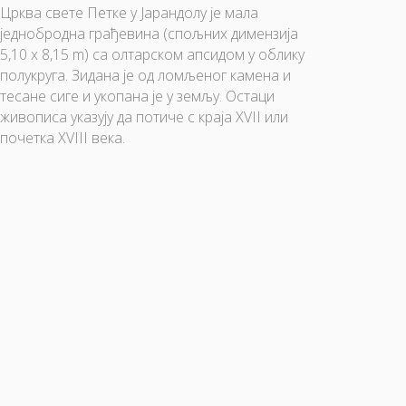
Црква свете Петке у Јарандолу је мала
једнобродна грађевина (спољних димензија
5,10 x 8,15 m) са олтарском апсидом у облику
полукруга. Зидана је од ломљеног камена и
тесане сиге и укопана је у земљу. Остаци
живописа указују да потиче с краја XVII или
почетка XVIII века.