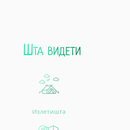
Шта видети
Излетишта