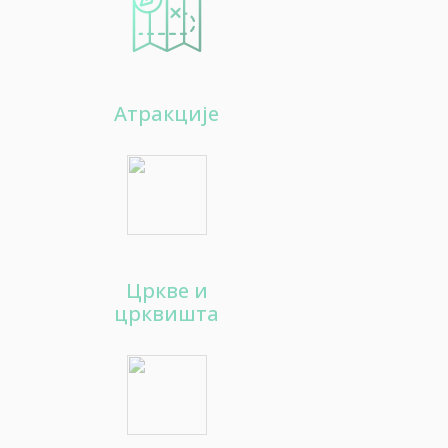
Aтракције
Цркве и
црквишта