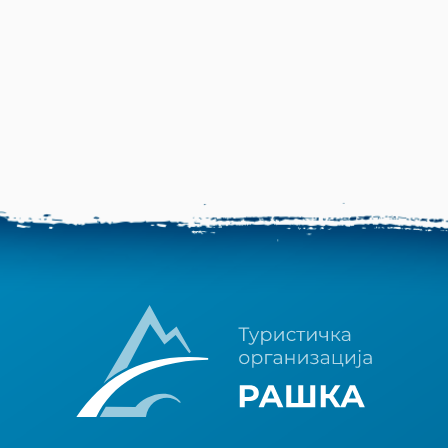
Природни резервати
10
Пешачке туре
15
Излетишта
20
Aтракције