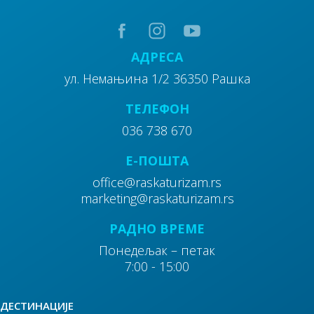
АДРЕСА
ул. Немањина 1/2 36350 Рашка
30
Цркве и црквишта
ТЕЛЕФОН
036 738 670
40
Културно историјске знаменитости
E-ПОШТА
office@raskaturizam.rs
50
marketing@raskaturizam.rs
Манастири
РАДНО ВРЕМЕ
Понедељак – петак
7:00 - 15:00
60
ДЕСТИНАЦИЈЕ