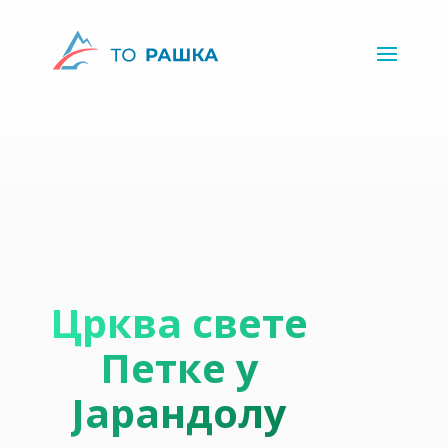
Црква свете
Петке у
Јарандолу