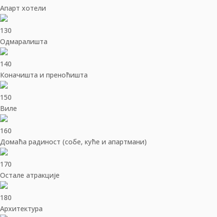
Апарт хотели
130
Одмаралишта
140
Коначишта и преноћишта
150
Виле
160
Домаћа радиност (собе, куће и апартмани)
170
Остале атракције
180
Архитектура