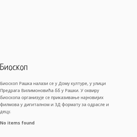
Биоскоп
Биоскоп Рашка налази се у Дому културе, у улици
Предрага Вилимоновића бб у Рашки. У оквиру
биоскопа организује се приказивање најновијих
филмова у дигиталном и 3Д формату за одрасле и
децу.
No items found