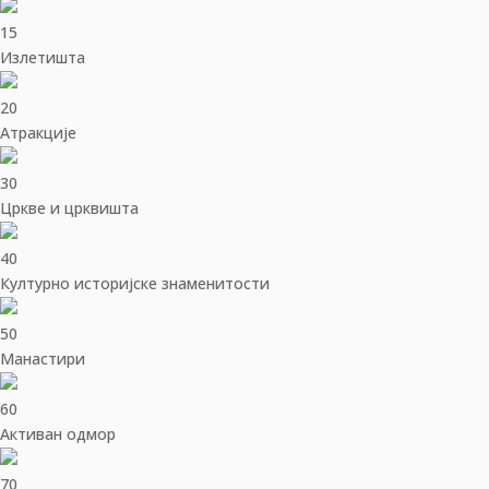
15
Излетишта
20
Aтракције
30
Цркве и црквишта
40
Културно историјске знаменитости
50
Манастири
60
Активан одмор
70