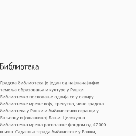
Библиотека
Градска библиотека је један од најзначајнијих
темеља образовања и културе у Рашки.
Библиотечко пословање одвија се у оквиру
библиотечке мреже коју, тренутно, чине градска
библиотека у Рашки и библиотечки огранци у
Баљевцу и Јошаничкој Бањи. Целокупна
библиотечка мрежа располаже фондом од 47.000
књига. Садашња зграда библиотеке у Рашки,