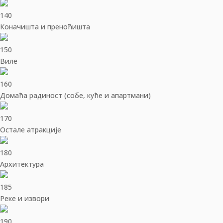
140
Коначишта и преноћишта
150
Виле
160
Домаћа радиност (собе, куће и апартмани)
170
Остале атракције
180
Архитектура
185
Реке и извори
190