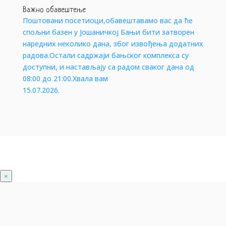
Важно обавештење
Поштовани посетиоци,обавештавамо вас да ће
спољни базен у Јошаничкој Бањи бити затворен
наредних неколико дана, због извођења додатних
радова.Остали садржаји бањског комплекса су
доступни, и настављају са радом сваког дана од
08:00 до 21:00.Хвала вам
15.07.2026.
×