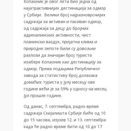
Копаоник је овог лета био једна од
најатрактивнијих дестинација за одмор
у Србији. Велики број најразноврснијих
садржаја за активан и пасиван одмор,
од садржаја за децу до бројних
адреналинских активности, чист
планински ваздух, пријатна клима и
природне лепоте били су довољни
разлози да значајан број туриста
изабере Копаоник као дестинацију за
одмор. Према подацима Републичког
завода за статистику број долазака
домаћих туриста у јулу месецу ове
године већи је за 59% у односу на месец
јул прошле године.
Од данас, 7. септембра, радно време
садржаја Скијалишта Србије биће од 10
до 15 часова, изузев 12. и 13. септембра
када ће радно време бити од 10 до 17