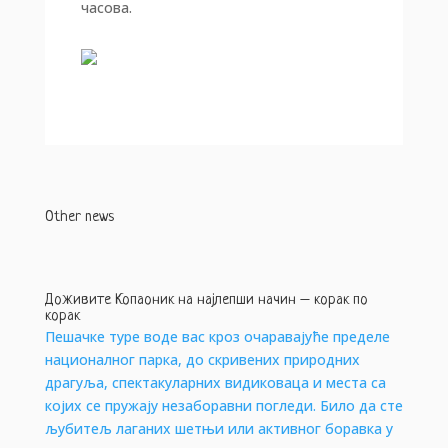
часова.
Other news
Доживите Копаоник на најлепши начин – корак по
корак
Пешачке туре воде вас кроз очаравајуће пределе
националног парка, до скривених природних
драгуља, спектакуларних видиковаца и места са
којих се пружају незаборавни погледи. Било да сте
љубитељ лаганих шетњи или активног боравка у