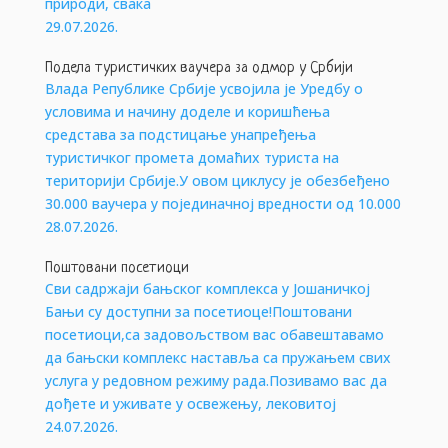
природи, свака
29.07.2026.
Подела туристичких ваучера за одмор у Србији
Влада Републике Србије усвојила је Уредбу о
условима и начину доделе и коришћења
средстава за подстицање унапређења
туристичког промета домаћих туриста на
територији Србије.У овом циклусу је обезбеђено
30.000 ваучера у појединачној вредности од 10.000
28.07.2026.
Поштовани посетиоци
Сви садржаји бањског комплекса у Јошаничкој
Бањи су доступни за посетиоце!Поштовани
посетиоци,са задовољством вас обавештавамо
да бањски комплекс наставља са пружањем свих
услуга у редовном режиму рада.Позивамо вас да
дођете и уживате у освежењу, лековитој
24.07.2026.