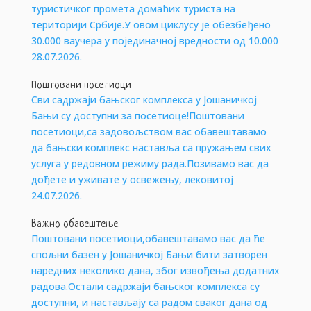
туристичког промета домаћих туриста на
територији Србије.У овом циклусу је обезбеђено
30.000 ваучера у појединачној вредности од 10.000
28.07.2026.
Поштовани посетиоци
Сви садржаји бањског комплекса у Јошаничкој
Бањи су доступни за посетиоце!Поштовани
посетиоци,са задовољством вас обавештавамо
да бањски комплекс наставља са пружањем свих
услуга у редовном режиму рада.Позивамо вас да
дођете и уживате у освежењу, лековитој
24.07.2026.
Важно обавештење
Поштовани посетиоци,обавештавамо вас да ће
спољни базен у Јошаничкој Бањи бити затворен
наредних неколико дана, због извођења додатних
радова.Остали садржаји бањског комплекса су
доступни, и настављају са радом сваког дана од