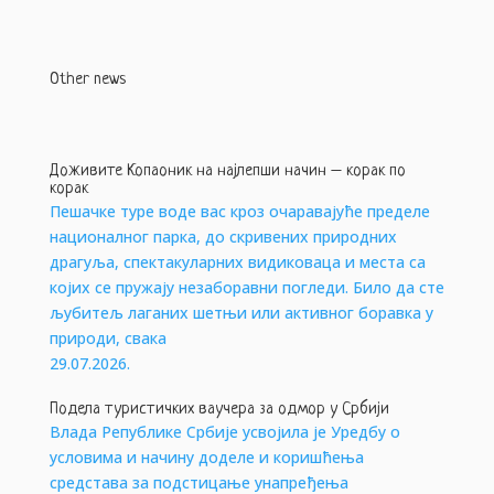
Other news
Доживите Копаоник на најлепши начин – корак по
корак
Пешачке туре воде вас кроз очаравајуће пределе
националног парка, до скривених природних
драгуља, спектакуларних видиковаца и места са
којих се пружају незаборавни погледи. Било да сте
љубитељ лаганих шетњи или активног боравка у
природи, свака
29.07.2026.
Подела туристичких ваучера за одмор у Србији
Влада Републике Србије усвојила је Уредбу о
условима и начину доделе и коришћења
средстава за подстицање унапређења