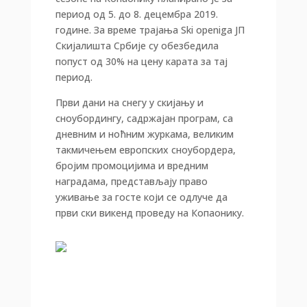
период од 5. до 8. децембра 2019.
године. За време трајања Ski openiga ЈП
Скијалишта Србије су обезбедила
попуст од 30% на цену карата за тај
период.
Први дани на снегу у скијању и
сноубордингу, садржајан програм, са
дневним и ноћним журкама, великим
такмичењем европских сноубордера,
бројим промоцијима и вредним
наградама, представљају право
уживање за госте који се одлуче да
први ски викенд проведу на Копаонику.