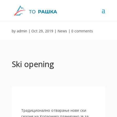
by
admin
|
Oct 29, 2019
|
News
|
0 comments
Ski opening
Традиционално отварање нове ски
сезоне на Копаонику планирано је за