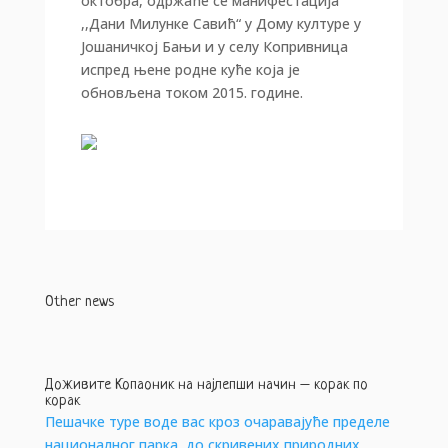
октобра, одржаће се манифестација
,,Дани Милунке Савић“ у Дому културе у
Јошаничкој Бањи и у селу Копривница
испред њене родне куће која је
обновљена током 2015. године.
Other news
Доживите Копаоник на најлепши начин – корак по
корак
Пешачке туре воде вас кроз очаравајуће пределе
националног парка, до скривених природних