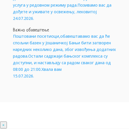
услуга у редовном режиму рада.Позивамо вас да
дођете и уживате у освежењу, лековитој
24.07.2026.
Важно обавештење
Поштовани посетиоци,обавештавамо вас да ће
спољни базен у Јошаничкој Бањи бити затворен
наредних неколико дана, због извођења додатних
радова.Остали садржаји бањског комплекса су
доступни, и настављају са радом сваког дана од
08:00 до 21:00.Хвала вам
15.07.2026.
×