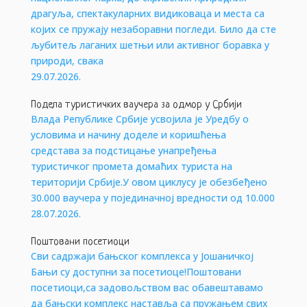
драгуља, спектакуларних видиковаца и места са
којих се пружају незаборавни погледи. Било да сте
љубитељ лаганих шетњи или активног боравка у
природи, свака
29.07.2026.
Подела туристичких ваучера за одмор у Србији
Влада Републике Србије усвојила је Уредбу о
условима и начину доделе и коришћења
средстава за подстицање унапређења
туристичког промета домаћих туриста на
територији Србије.У овом циклусу је обезбеђено
30.000 ваучера у појединачној вредности од 10.000
28.07.2026.
Поштовани посетиоци
Сви садржаји бањског комплекса у Јошаничкој
Бањи су доступни за посетиоце!Поштовани
посетиоци,са задовољством вас обавештавамо
да бањски комплекс наставља са пружањем свих