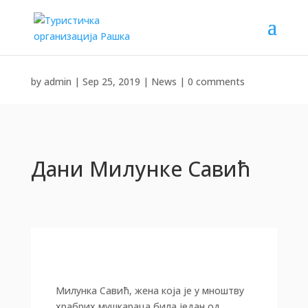
by
admin
|
Sep 25, 2019
|
News
|
0 comments
Дани Милунке Савић
Милунка Савић, жена која је у мноштву
храбрих мушкараца била један од