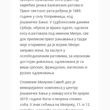
највећих јунака Балканских ратова и
Првог светског рата рођена је 1889.
године у селу Копривница, код
Јошаничке Бање. У судбоносним данима
Србије, обукла је мушко одело, одсекла
косу и ратовала под именом Милун, све
док приликом првог рањавања у груди
није откривено да је војник Милун
заправо жена. За заслуге у
ослободилачким ратовима, за хероизам
достојан дивљења, одликована је са
више српских, француских, енглеских и
руских одликовања.
Споменик Милунки Савић део је
меморијалног комплекса у центру
Јошаничке Бање у оквиру кога ће крајем
2019. године бити отворена спомен
соба. У знак сећања на Милунку, 11. и 12.