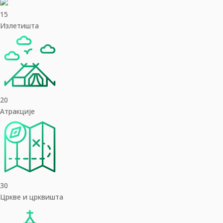
15
Излетишта
20
Aтракције
30
Цркве и црквишта