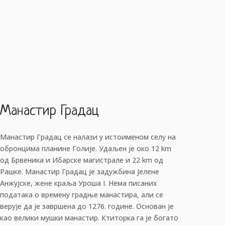
Манастир Градац
Манастир Градац се налази у истоименом селу на
обронцима планине Голије. Удаљен је око 12 km
од Брвеника и Ибарске магистрале и 22 km од
Рашке. Манастир Градац је задужбина Јелене
Анжујске, жене краља Уроша I. Нема писаних
података о времену градње манастира, али се
верује да је завршена до 1276. године. Основан је
као велики мушки манастир. Ктиторка га је богато