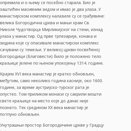
опремила и о њему се посебно старала. Био је
заштићен масивним зидом и имао је два улаза. У
манастирском комплексу налазиле су се грађевине:
велика Богородична црква и мањи храм Св.
Николе Чудотворца Мирликијског на стени, изнад
улаза у манастир. Од прве трпезарије, конака и
зидина које су опасивале манастирски комплекс
сачувани су темељи. У великој цркви посвећеној
Богородици (Благовести) било је положено тело
краљице Јелене по њеном упокојењу 1314. године.
Крајем XVI века манастир је кратко обновљен,
међутим, само неколико година касније, око 1600.
године, за време аустријско-турског рата је
опустео. Том приликом монаси су сакрили мошти
свете краљице на место које до данас није
познато. Тек средином XX века манастир је
потпуно обновљен.
Унутрашњи простор Богородичине цркве у Градцу