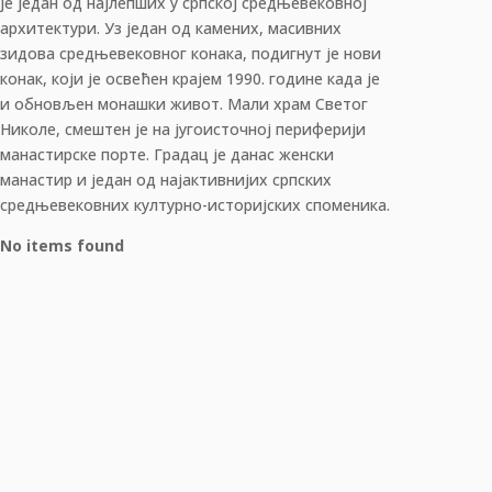
је један од најлепших у српској средњевековној
архитектури. Уз један од камених, масивних
зидова средњевековног конака, подигнут је нови
конак, који је освећен крајем 1990. године када је
и обновљен монашки живот. Мали храм Светог
Николе, смештен је на југоисточној периферији
манастирске порте. Градац је данас женски
манастир и један од најактивнијих српских
средњевековних културно-историјских споменика.
No items found