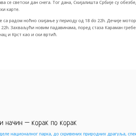
ва се светски дан снега. Тог дана, Скијалишта Србије су обезб
ки карте.
е са радом ноћно скијање у периоду од 18 do 22h. Дечије мотор
 22h. Захваљући новим падавинама, поред стаза Караман гребе
ац и Крст као и ски вртић.
и начин – корак по корак
еделе националног парка, до скривених природних драгуља, спе