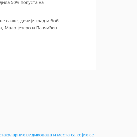
едила 50% попуста на
не санке, дечији град и боб
н, Мало језеро и Панчићев
ктакуларних видиковаца и места са којих се