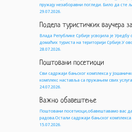
пружају незаборавни погледи. Било да сте 
29.07.2026.
Подела туристичких ваучера з
Влада Републике Србије усвојила је Уредб
домаћих туриста на територији Србије.У ово
28.07.2026.
Поштовани посетиоци
Сви садржаји бањског комплекса у Јошанич
комплекс наставља са пружањем свих услуга
24.07.2026.
Важно обавештење
Поштовани посетиоци,обавештавамо вас да 
радова.Остали садржаји бањског комплекса с
15.07.2026.