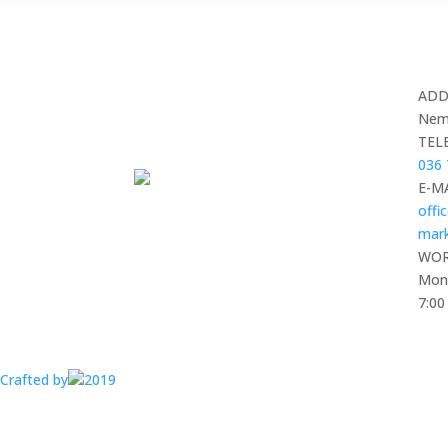
ADD
Nema
TEL
036 
E-M
offi
mark
WOR
Mond
7:00
Crafted by
2019