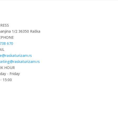
RESS
njina 1/2 36350 Raška
EPHONE
738 670
AIL
ce@raskaturizam.rs
eting@raskaturizam.rs
K HOUR
ay - Friday
 - 15:00