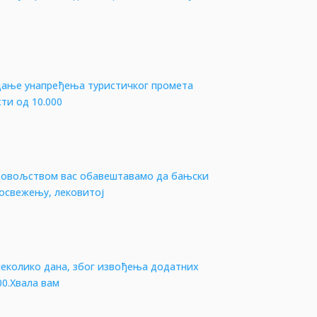
ицање унапређења туристичког промета
ти од 10.000
задовољством вас обавештавамо да бањски
 освежењу, лековитој
неколико дана, због извођења додатних
00.Хвала вам