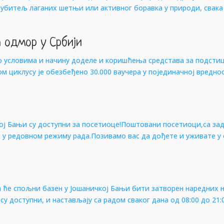
љубитељ лаганих шетњи или активног боравка у природи, свака
а одмор у Србији
у о условима и начину доделе и коришћења средстава за подст
м циклусу је обезбеђено 30.000 ваучера у појединачној вреднос
кој Бањи су доступни за посетиоце!Поштовани посетиоци,са 
 у редовном режиму рада.Позивамо вас да дођете и уживате у
ће спољни базен у Јошаничкој Бањи бити затворен наредних 
у доступни, и настављају са радом сваког дана од 08:00 до 21: