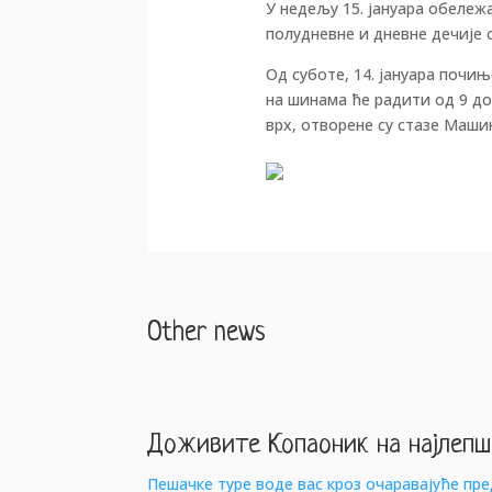
У недељу 15. јануара обележа
полудневне и дневне дечије с
Од суботе, 14. јануара почињ
на шинама ће радити од 9 до
врх, отворене су стазе Машин
Other news
Доживите Копаоник на најлепш
Пешачке туре воде вас кроз очаравајуће пр