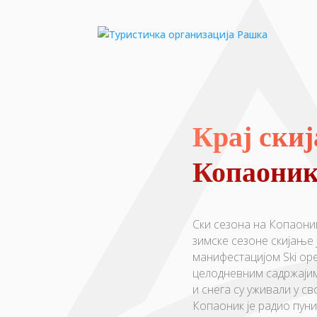
Крај скиј
Копаони
Ски сезона на Копаоник
зимске сезоне скијање 
манифестацијом Ski ope
целодневним садржајим
и снега су уживали у 
Копаоник је радио пун