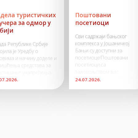
дела туристичких
Поштовани
учера за одмор у
посетиоци
бији
Сви садржаји бањског
комплекса у Јошаничкој
да Републике Србије
Бањи су доступни за
ојила је Уредбу о
посетиоце!Поштовани
овима и начину доделе и
посетиоци,са
ришћења средстава за
задовољством вас
дстицање унапређења
обавештавамо да бањски
истичког промета
07.2026.
24.07.2026.
комплекс наставља са
аћих туриста на
пружањем свих услуга у
иторији Србије.У овом
редовном режиму
лусу је обезбеђено
рада.Позивамо вас да
000 ваучера у
дођете и уживате у
единачној вредности од
освежењу, лековитој
000