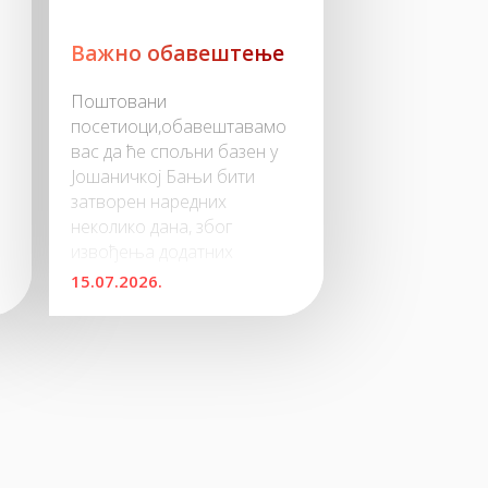
Важно обавештење
Поштовани
посетиоци,обавештавамо
вас да ће спољни базен у
Јошаничкој Бањи бити
затворен наредних
неколико дана, због
извођења додатних
радова.Остали садржаји
15.07.2026.
бањског комплекса су
доступни, и настављају са
радом сваког дана од 08:00
до 21:00.Хвала вам