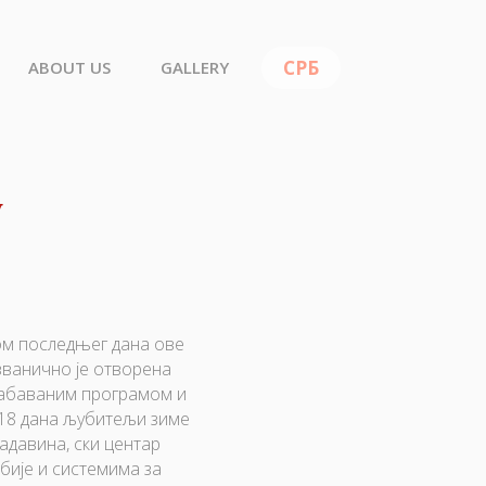
ABOUT US
GALLERY
у
ком последњег дана ове
званично је отворена
 забаваним програмом и
118 дана љубитељи зиме
адавина, ски центар
бије и системима за