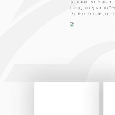
вештачко оснежавање. 
био једна од најпосеће
је ове сезоне било на 