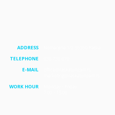
ADDRESS
Nemanjina 1/2 36350 Raška
TELEPHONE
036 738 670
E-MAIL
office@raskaturizam.rs
marketing@raskaturizam.rs
WORK HOUR
Monday - Friday
7:00 - 15:00