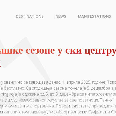
DESTINATIONS
NEWS
MANIFESTATIONS
ашке сезоне у ски центр
к
у званично се завршава данас, 1. априла 2025. године. То
је бесплатно. Овогодишња сезона почела је 5. децембра а 
ning која је одржана од 5. до 8. децембра са интегрисаним
а у циљу незаборавног искуства за све посетиоце. Тачно 
својим омиљеним спортовима. Поред недостатка природних п
им капацитетом захваљујући доброј припреми Скијалишта Ср