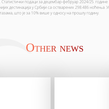
Статистички подаци за децембар-фебруар 2024/25. године п
нијих дестинација у Србији са остварених 298.486 ноћења. У
стазама, што је за 10% више у односу на прошлу годину.
Other news