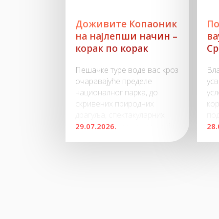
Доживите Копаоник
По
на најлепши начин –
ва
корак по корак
Ср
Пешачке туре воде вас кроз
Вла
очаравајуће пределе
усв
националног парка, до
усл
скривених природних
ко
драгуља, спектакуларних
по
видиковаца и места са којих
тур
29.07.2026.
28.
се пружају незаборавни
дом
погледи. Било да сте
тер
љубитељ лаганих шетњи
цик
или активног боравка у
30.
природи, свака
пој
10.