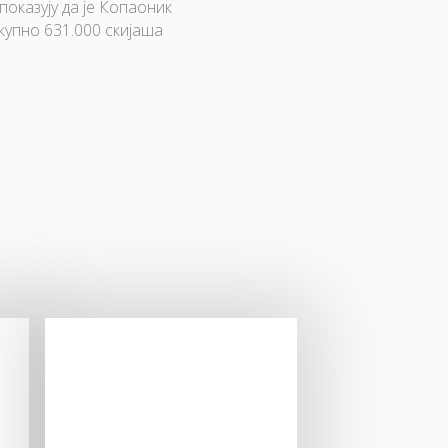
оказују да је Копаоник
купно 631.000 скијаша