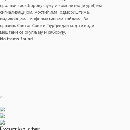
пролази кроз борову шуму и комплетно је уређена
сигнализацијом, мостићима, одмориштима,
видиковцима, информативним таблама. За
празник Светог Саве и Ђурђевдан код те воде
мештани се окупљају и саборују.
No items found
×