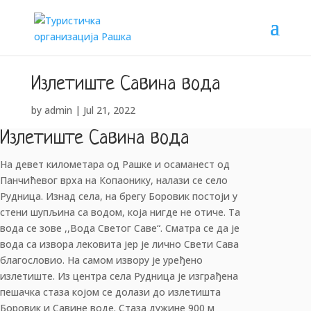
Излетиште Савина вода
by
admin
|
Jul 21, 2022
Излетиште Савина вода
На девет километара од Рашке и осаманест од
Панчићевог врха на Копаонику, налази се село
Рудница. Изнад села, на брегу Боровик постоји у
стени шупљина са водом, која нигде не отиче. Та
вода се зове ,,Вода Светог Саве“. Сматра се да је
вода са извора лековита јер је лично Свети Сава
благословио. На самом извору је уређено
излетиште. Из центра села Рудница је изграђена
пешачка стаза којом се долази до излетишта
Боровик и Савине воде. Стаза дужине 900 м