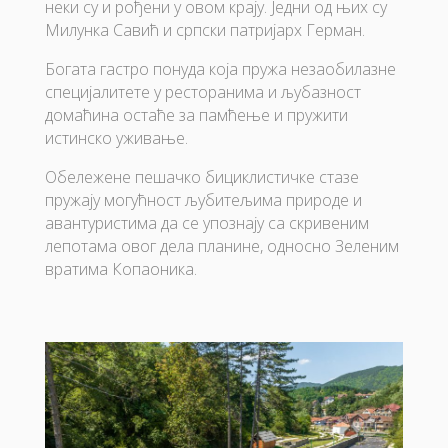
неки су и рођени у овом крају. Једни од њих су
Милунка Савић и српски патријарх Герман.
Богата гастро понуда која пружа незаобилазне
специјалитете у ресторанима и љубазност
домаћина остаће за памћење и пружити
истинско уживање.
Обележене пешачко бициклистичке стазе
пружају могућност љубитељима природе и
авантуристима да се упознају са скривеним
лепотама овог дела планине, односно Зеленим
вратима Копаоника.