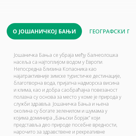
О ЈОШАНИЧКОЈ БАЊИ
ГЕОГРАФСКИ П
Јошаничка Бања се убраја међу балнеолошка
насеља са најтоплијом водом у Европи.
Непосредна близина Копаоника као
најатрактивније зимске туристичке дестинације,
благотворна вода, пријатна надморска висина
и клима, као и добра саобраћајна повезаност
полазна су основа за место у коме је природа у
служби здравља. Јошаничка Бања и њена
околина су богате зеленилом и шумама у
којима доминира „Бањски борјак“ који
представља део природе посебне вредности,
нарочито за здравствене и рекреативне