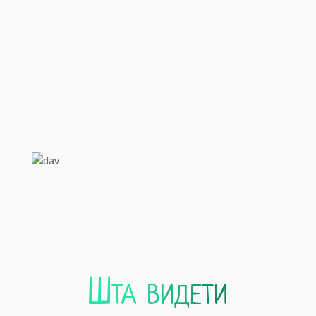
Природни резервати
10
Пешачке туре
Шта видети
15
Излетишта