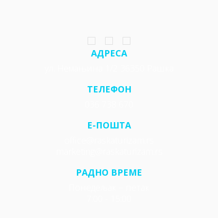
АДРЕСА
ул. Немањина 1/2 36350 Рашка
ТЕЛЕФОН
036 738 670
E-ПОШТА
office@raskaturizam.rs
marketing@raskaturizam.rs
РАДНО ВРЕМЕ
Понедељак – петак
7:00 - 15:00