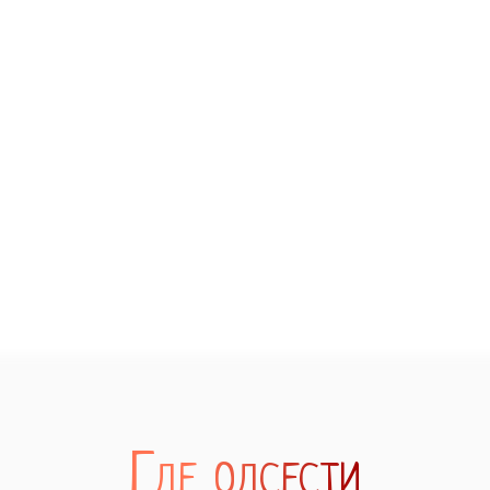
Где одсести