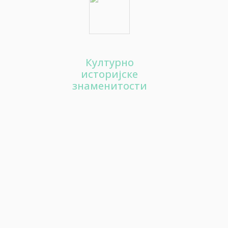
Гастро понуда
90
Културна понуда
Културно
100
историјске
Забава
знаменитости
110
Хотели
120
Апарт хотели
130
Одмаралишта
140
Коначишта и преноћишта