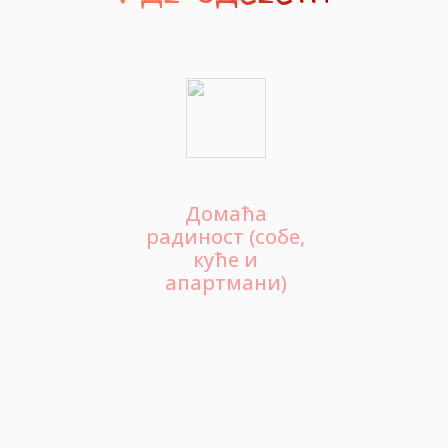
Домаћа
радиност (собе,
куће и
апартмани)