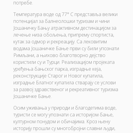
потребе.
Температура воде од 77° C представља велики
потенцијал за балнеолошки туризам и чини
Јошаничку Бању атрактивном дестинацијом за
лечење низа обољења, припрему спортиста,
кутак за одмор и рекреацију. Са лековитим
водама Јошаничке Бање први су били упознати
Римљани, а њихово благотворно дејство
користили су и Турци. Реализацијом пројеката
уређења бањског парка, изградње кеја,
реконструкције Старог и Новог купатила,
изградње Блатног купатила стварају се услови
за развој здравственог и рекреативног туризма
Јошаничке Бање.
Осим уживања у природи и благодетима воде,
туристи се могу упознати са историјом бање,
културном понудом и обичајима. Кроз њену
историју прошли су многобројни славни људи,