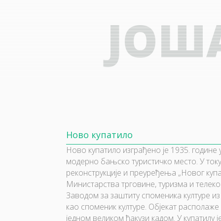
ЈОШ
Ново купатило
Ново купатило изграђено је 1935. године
модерно бањско туристичко место. У току
реконструкције и преуређења „Новог куп
Министарства трговине, туризма и телек
Заводом за заштиту споменика културе из
као споменик културе. Објекат располаж
једном великом ђакузи кадом. У купатилу