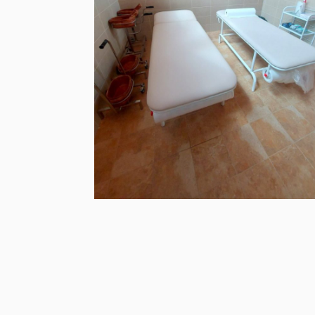
Природни резервати
10
Пешачке туре