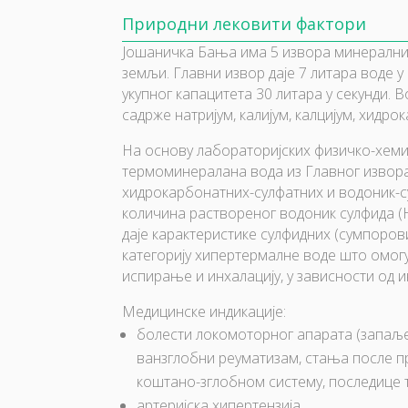
Природни лековити фактори
Јошаничка Бања има 5 извора минералних в
земљи. Главни извор даје 7 литара воде у 
укупног капацитета 30 литара у секунди.
садрже натријум, калијум, калцијум, хидро
На основу лабораторијских физичко-хемиј
термоминералана вода из Главног извора 
хидрокарбонатних-сулфатних и водоник-
количина раствореног водоник сулфида (H
даје карактеристике сулфидних (сумпорови
категорију хипертермалне воде што омо
испирање и инхалацију, у зависности од 
Медицинске индикације:
болести локомоторног апарата (запаље
ванзглобни реуматизам, стања после пр
коштано-зглобном систему, последице 
артеријска хипертензија