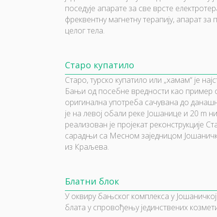
поседује апарате за све врсте електротера
фреквентну магнетну терапију, апарат за
целог тела.
Старо купатило
Старо, турско купатило или „хамам“ је нај
Бањи од посебне вредности као пример ор
оригинална употреба сачувана до данашње
је на левој обали реке Јошанице и 20 m н
реализован је пројекат реконструкције С
сарадњи са Месном заједницом Јошаничк
из Краљева.
Блатни блок
У оквиру бањског комплекса у Јошаничкој
блата у спровођењу јединствених козмет