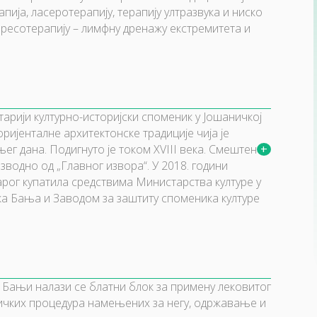
пија, ласеротерапију, терапију ултразвука и ниско
 пресотерапију – лимфну дренажу екстремитета и
старији културно-историјски споменик у Јошаничкој
ијенталне архитектонске традиције чија је
г дана. Подигнуто је током XVIII века. Смештено
изводно од „Главног извора“. У 2018. години
тарог купатила средствима Министарства културе у
а Бања и Заводом за заштиту споменика културе
 Бањи налази се блатни блок за примену лековитог
ичких процедура намењених за негу, одржавање и