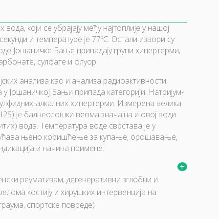
ода, који се убрајају међу најтоплије у нашој
секунди и температуре је 77ºC. Остали извори су
 Воде Јошаничке Бање припадају групи хипертерми,
карбонате, сулфате и флуор.
ских анализа као и анализа радиоактивности,
у Јошаничкој Бањи припада категорији: Натријум-
сулфидних-алкалних хипертерми. Измерена велика
2S) је балнеолошки веома значајна и овој води
тих) вода. Температура воде сврстава је у
гућава њено коришћење за купање, орошавање,
индикација и начина примене.
нски реуматизам, дегенеративни зглобни и
елома костију и хирушких интервенција на
траума, спортске повреде)