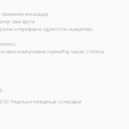
о применом инхалација
тије свих врста
алне и периферне одузетости, ишијалгије)
атитис)
сесивно-компулзивни поремећај лакшег степена,
00
 16:00. Недеља и понедељак су нерадни.