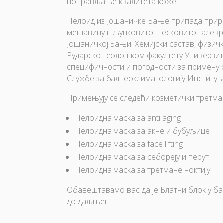
поправљање квалитета коже.
Пелоид из Јошаничке Бање припада при
мешавину шљунковито–песковитог алеври
Јошаничкој Бањи. Хемијски састав, физичк
Рударско-геолошком факултету Универзит
специфичности и погодности за примену
Службе за балнеоклиматологију Института
Примењују се следећи козметички третма
Пелоидна маска за anti aging
Пелоидна маска за акне и бубуљице
Пелоидна маска за face lifting
Пелоидна маска за себореју и перут
Пелоидна маска за третмане ноктију
О
бавештавамо вас да је Блатни блок у б
до даљњег.