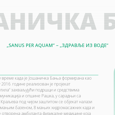
АНИЧКА 
„SANUS PER AQUAM“ – „ЗДРАВЉЕ ИЗ ВОДЕ“
 у време када је Јошаничка Бања формирана као
 2016. године реализован је пројекат
атила“ захваљујући подршци и средствима
омуникација и опшине Рашка, у сарадњи са
 Краљева под чијом заштитом се објекат налази
е мањим базеном, 8 мањих хидромасажних када и
 је отворена амбуланта физикалне медицине која