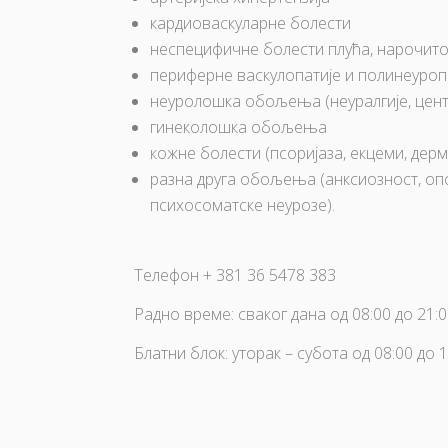
кардиоваскуларне болести
неспецифичне болести плућа, нарочит
периферне васкулопатије и полинеуропа
неуролошка обољења (неуралгије, центр
гинеколошка обољења
кожне болести (псоријаза, екцеми, дерм
разна друга обољења (анксиозност, оп
психосоматске неурозе).
Телефон + 381 36 5478 383
Радно време: сваког дана од 08:00 до 21:
Блатни блок: уторак – субота од 08:00 до