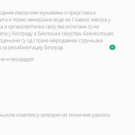
родним изворским муљевима и представља
та и термо минералне воде из Главног извора у
а и органолептичка својства испитани су на
ета у Београду а биолошка својства, балнеолошке
 оцењени су од стране меродавних стручњака
 за рехабилитацију Београд.
ни и процедуре:
ањском комплексу затворен из техничких разлога