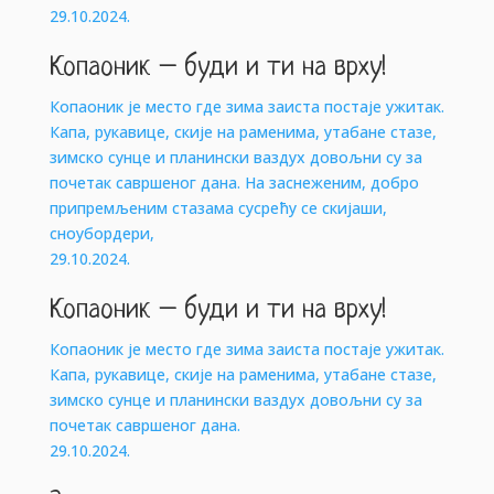
29.10.2024.
Копаоник – буди и ти на врху!
Копаоник је место где зима заиста постаје ужитак.
Капа, рукавице, скије на раменима, утабане стазе,
зимско сунце и планински ваздух довољни су за
почетак савршеног дана. На заснеженим, добро
припремљеним стазама сусрећу се скијаши,
сноубордери,
29.10.2024.
Копаоник – буди и ти на врху!
Копаоник је место где зима заиста постаје ужитак.
Капа, рукавице, скије на раменима, утабане стазе,
зимско сунце и планински ваздух довољни су за
почетак савршеног дана.
29.10.2024.