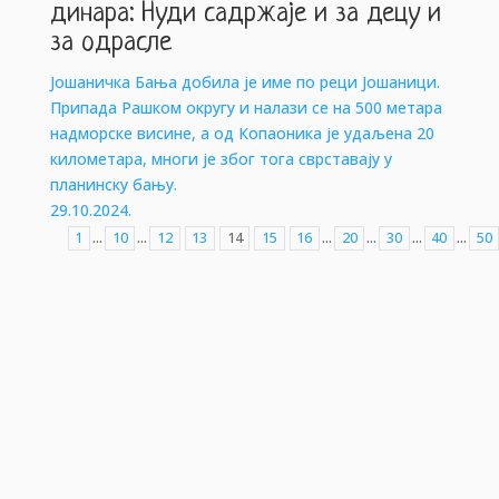
динара: Нуди садржаје и за децу и
за одрасле
Јошаничка Бања добила је име по реци Јошаници.
Припада Рашком округу и налази се на 500 метара
надморске висине, а од Копаоника је удаљена 20
километара, многи је због тога сврставају у
планинску бању.
29.10.2024.
...
...
...
...
...
...
1
10
12
13
14
15
16
20
30
40
50