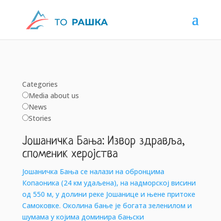
Categories
Media about us
News
Stories
Јошаничка Бања: Извор здравља,
споменик херојства
Јошаничка Бања се налази на обронцима
Копаоника (24 км удаљена), на надморској висини
од 550 м, у долини реке Јошанице и њене притоке
Самоковке. Околина бање је богата зеленилом и
шумама у којима доминира бањски