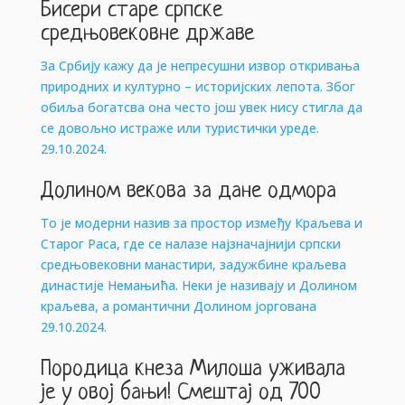
Бисери старе српске
средњовековне државе
За Србију кажу да је непресушни извор откривања
природних и културно – историјских лепота. Због
обиља богатсва она често још увек нису стигла да
се довољно истраже или туристички уреде.
29.10.2024.
Долином векова за дане одмора
То је модерни назив за простор између Краљева и
Старог Раса, где се налазе најзначајнији српски
средњовековни манастири, задужбине краљева
династије Немањића. Неки је називају и Долином
краљева, а романтични Долином јоргована
29.10.2024.
Породица кнеза Милоша уживала
је у овој бањи! Смештај од 700