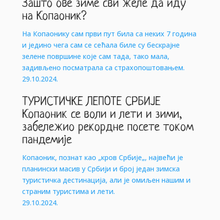
Зашто ове зиме сви желе да иду
на Копаоник?
На Копаонику сам први пут била са неких 7 година
и једино чега сам се сећала биле су бескрајне
зелене површине које сам тада, тако мала,
задивљено посматрала са страхопоштовањем.
29.10.2024.
ТУРИСТИЧКЕ ЛЕПОТЕ СРБИЈЕ
Копаоник се воли и лети и зими,
забележио рекордне посете током
пандемије
Копаоник, познат као „кров Србије„, највећи је
планински масив у Србији и број један зимска
туристичка дестинација, али је омиљен нашим и
страним туристима и лети.
29.10.2024.