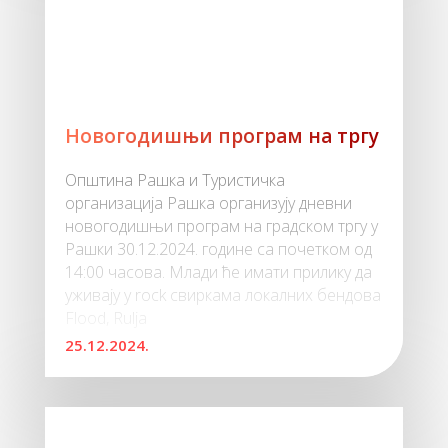
Новогодишњи програм на тргу
Општина Рашка и Туристичка
организација Рашка организују дневни
новогодишњи програм на градском тргу у
Рашки 30.12.2024. године са почетком од
14:00 часова. Млади ће имати прилику да
уживају у rock свиркама локалних бендова
Flood, Rulja
25.12.2024.