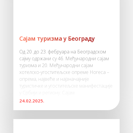
Сајам туризма у Београду
Од 20. до 23. фебруара на Београдском
сајму одржани су 46. Међународни сајам
туризма и 20. Међународни сајам
хотелско-угоститељске опреме Horeca –
опрема, највеће и најзначајније
туристичке и угоститељске манифестације
у Србији и региону. Сајам
24.02.2025.