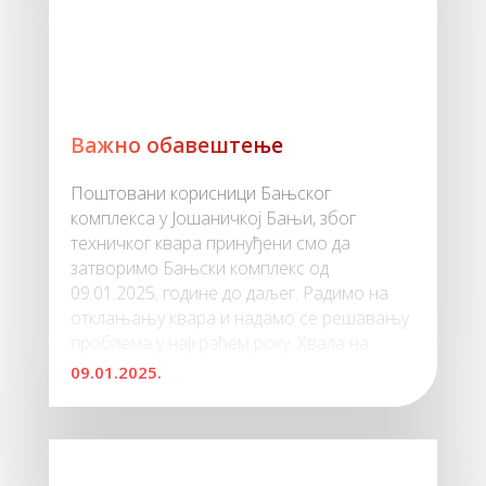
Важно обавештење
Поштовани корисници Бањског
комплекса у Јошаничкој Бањи, због
техничког квара принуђени смо да
затворимо Бањски комплекс од
09.01.2025. године до даљег. Радимо на
отклањању квара и надамо се решавању
проблема у најкраћем року. Хвала на
09.01.2025.