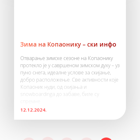
Зима на Копаонику – ски инфо
Отварање зимске сезоне на Копаонику
протекло је у савршеном зимском духу – уз
пуно снега, идеалне услове за скијање,
добро расположење. Све активности које
Копаоник нуди, од скијања и
snowboardinga до забаве, биле су
спремне
12.12.2024.