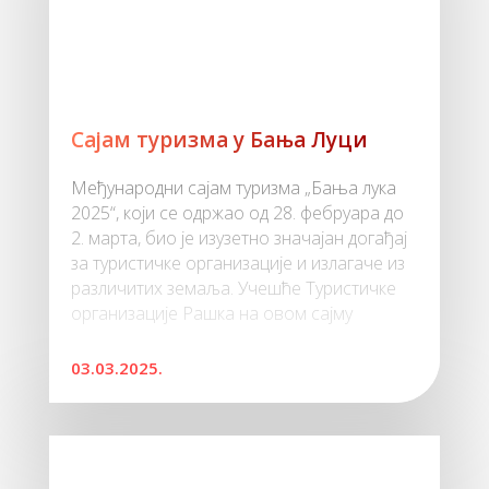
Сајам туризма у Бања Луци
Међународни сајам туризма „Бања лука
2025“, који се одржао од 28. фебруара до
2. марта, био је изузетно значајан догађај
за туристичке организације и излагаче из
различитих земаља. Учешће Туристичке
организације Рашка на овом сајму
03.03.2025.