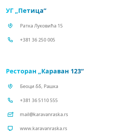
УГ „Петица“
Ратка Луковића 15
+381 36 250 005
185
Реке и извори
Ресторан „Караван 123“
Беоци бб, Рашка
190
Мотели
+381 36 5110 555
mail@karavanraska.rs
www.karavanraska.rs