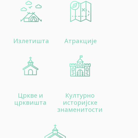
Пешачке туре
Излетишта
Aтракције
15
Излетишта
Цркве и
Културно
црквишта
историјске
20
знаменитости
Aтракције