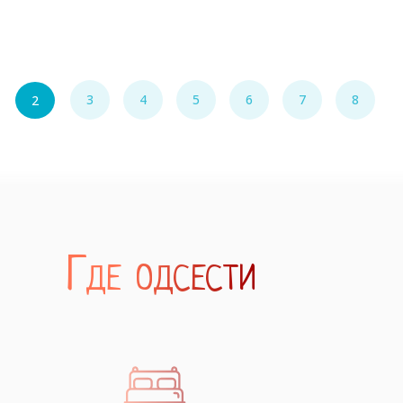
200
3
4
5
6
7
8
2
Где одсести