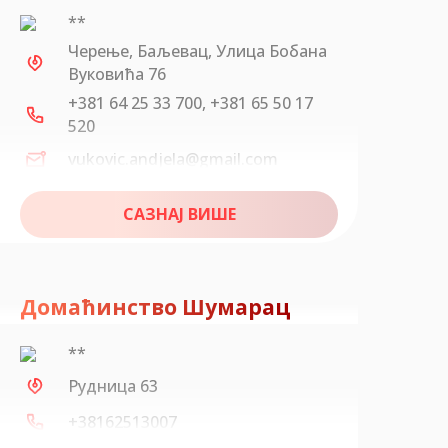
**
Черење, Баљевац, Улица Бобана
Вуковића 76
+381 64 25 33 700, +381 65 50 17
520
vukovic.andjela@gmail.com
САЗНАЈ ВИШЕ
Домаћинство Шумарац
**
Рудница 63
+38162513007