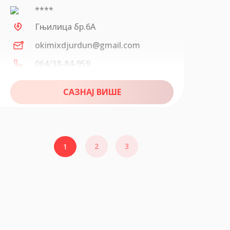
****
Гњилица бр.6А
okimixdjurdun@gmail.com
064/38-84-959
САЗНАЈ ВИШЕ
2
3
1