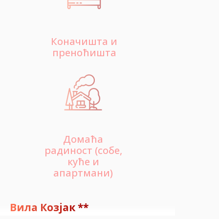
Коначишта и
преноћишта
Домаћа
радиност (собе,
куће и
апартмани)
Вила Козјак **