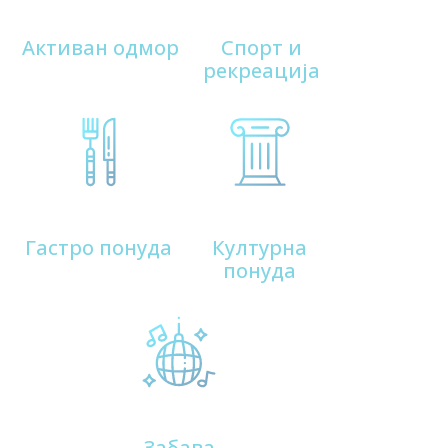
130
Одмаралишта
Активан одмор
Спорт и
рекреација
140
Коначишта и преноћишта
Гастро понуда
Културна
понуда
150
Виле
Забава