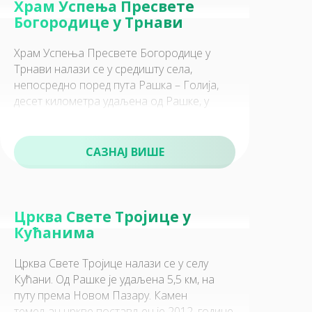
Храм Успења Пресвете
Богородице у Трнави
Храм Успења Пресвете Богородице у
Трнави налази се у средишту села,
непосредно поред пута Рашка – Голија,
60
десет километра удаљена од Рашке, у
Активан одмор
истом дворишту где се налази Црква Све
САЗНАЈ ВИШЕ
Црква Свете Тројице у
70
Кућанима
Спорт и рекреација
Црква Свете Тројице налази се у селу
Кућани. Од Рашке је удаљена 5,5 км, на
путу према Новом Пазару. Камен
темељац цркве постављен је 2012. године