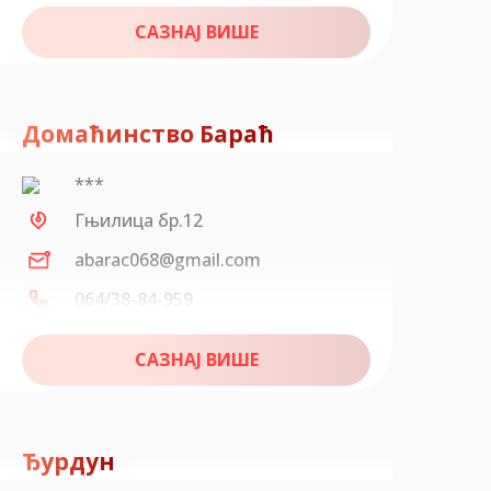
САЗНАЈ ВИШЕ
Домаћинство Бараћ
***
Гњилица бр.12
abarac068@gmail.com
064/38-84-959
САЗНАЈ ВИШЕ
Ђурдун