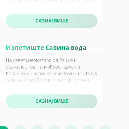
а црква је освештана 2017. године
80
Гастро понуда
САЗНАЈ ВИШЕ
Излетиште Савина вода
На девет километара од Рашке и
90
осаманест од Панчићевог врха на
Културна понуда
Копаонику, налази се село Рудница. Изнад
села, на брегу Боровик постоји у стени
шупљина са водом, која нигде не отиче
САЗНАЈ ВИШЕ
100
Забава