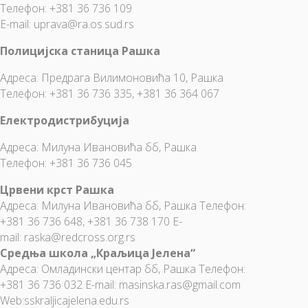
Телефон: +381 36 736 109
E-mail: uprava@ra.os.sud.rs
Полицијска станица Рашка
Адреса: Предрага Вилимоновића 10, Рашка
Телефон: +381 36 736 335, +381 36 364 067
Електродистрибуција
Адреса: Милуна Ивановића бб, Рашка
Телефон: +381 36 736 045
Црвени крст Рашка
Адреса: Милуна Ивановића бб, Рашка Телефон:
+381 36 736 648, +381 36 738 170 E-
mail:
raska@redcross.org.rs
Средња школа „Краљица Јелена“
Адреса: Омладински центар бб, Рашка Телефон:
+381 36 736 032 E-mail:
masinska.ras@gmail.com
Web:
sskraljicajelena.edu.rs