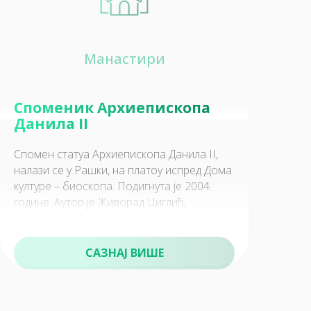
30
Манастири
Цркве и црквишта
Споменик Архиепископа
Данила II
Спомен статуа Архиепископа Данила II,
налази се у Рашки, на платоу испред Дома
40
културе – биоскопа. Подигнута је 2004.
Културно историјске знаменитости
године. Аутор је Живорад Циглић,
академски вајар. Архиепископ
САЗНАЈ ВИШЕ
50
Манастири