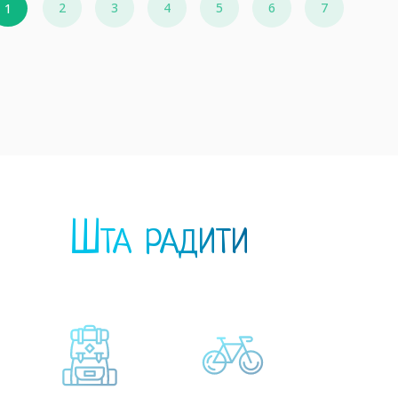
2
3
4
5
6
7
1
110
Хотели
Шта радити
120
Апарт хотели