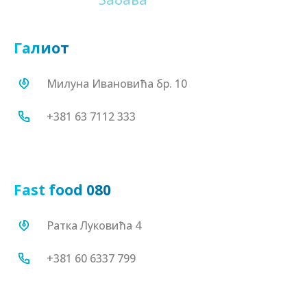
Галиот
160
Домаћа радиност (собе, куће и апартмани)
Милуна Ивановића бр. 10
+381 63 7112 333
170
Остале атракције
Fast food 080
Ратка Луковића 4
+381 60 6337 799
180
Архитектура