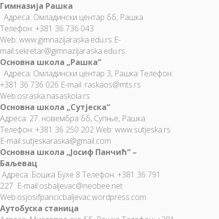
Гимназија Рашка
Адреса: Омладински центар бб, Рашка
Телефон: +381 36 736 043
Web:
www.gimnazijaraska.edu.rs
E-
mail:sekretar@gimnazijaraska.edu.rs
Основна школа „Рашка“
Адреса: Омладински центар 3, Рашка Телефон:
+381 36 736 026 E-mail: raskaos@mts.rs
Web:osraska.nasaskola.rs
Основна школа „Сутјеска“
Адреса: 27. новембра бб, Супње, Рашка
Телефон: +381 36 250 202 Web:
www.sutjeska.rs
E-mail:sutjeskaraska@gmail.com
Основна школа „Јосиф Панчић“ –
Баљевац
Адреса: Бошка Бухе 8 Телефон: +381 36 791
227 E-mail:osbalјevac@neobee.net
Web:osjosifpancicbalјevac.wordpress.com
Аутобуска станица