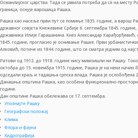
Османлијског царства. Тада се јавила потреба да се на месту Р
граница, оснује варошица Рашка.
Рашка као насеље први пут се помиње 1835. године, а варош Р
државног совјета Кнежевине Србије 6. септембра 1845. године,
државника Илије Гарашанина. Кнез Александар Карађорђевић, 
1845. године, прогласио је оснивање Рашке. Први урбанистички
Алковић, потиче из 1844. године, што се сматра једним од нај
Ратови од 1912. до 1918. године нису мимоишли ни Рашку. Током
октобра до 15. новембра 1915. године, Рашка је на неки начин б
одседали краљ и тадашња српска влада. Рашка је ослобођена 27
Данашња општина Рашка, као особена функционално-просторна
године.
Дан општине Рашка обележава се 17. септембра.
Упознајте Рашку
Географски положај
Клима
Флора и фауна
Хидрографија