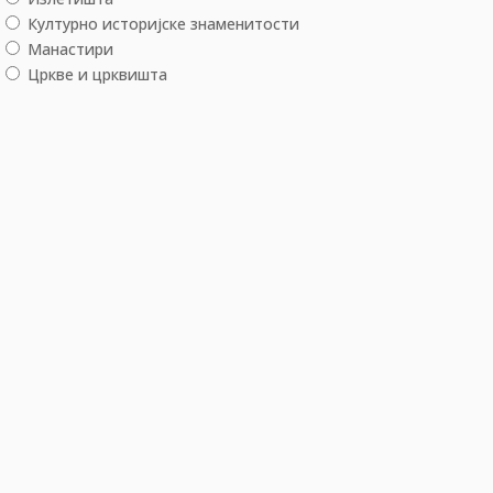
Културно историјске знаменитости
Манастири
Цркве и црквишта