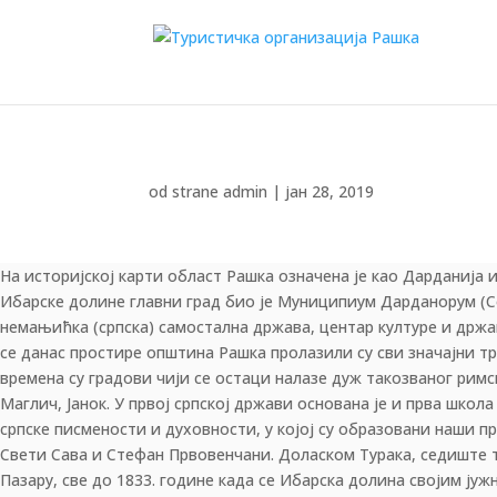
od strane
admin
|
јан 28, 2019
На историјској карти област Рашка означена је као Дарданија 
„Рашка, место где смо рођени“... Никола Пашић
Ибарске долине главни град био је Муниципиум Дарданорум (Со
немањићка (српска) самостална држава, центар културе и држа
се данас простире општина Рашка пролазили су сви значајни т
времена су градови чији се остаци налазе дуж такозваног римск
Маглич, Јанок. У првој српској држави основана је и прва шко
српске писмености и духовности, у којој су образовани наши
Свети Сава и Стефан Првовенчани. Доласком Турака, седиште 
Пазару, све до 1833. године када се Ибарска долина својим ј