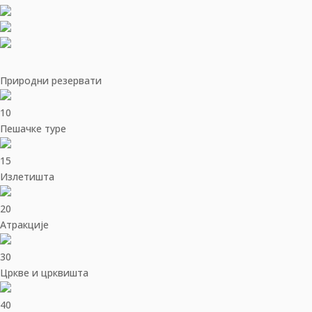
Природни резервати
10
Пешачке туре
15
Излетишта
20
Aтракције
30
Цркве и црквишта
40