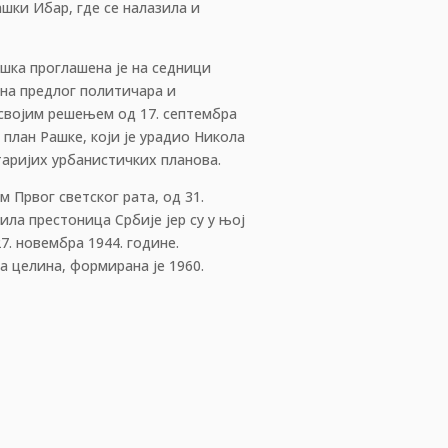
ашки Ибар, где се налазила и
ашка проглашена је на седници
 на предлог политичара и
својим решењем од 17. септембра
 план Рашке, који је урадио Никола
старијих урбанистичких планова.
 Првог светског рата, од 31.
ила престоница Србије јер су у њој
. новембра 1944. године.
 целина, формирана је 1960.