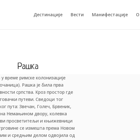
Дестинације
Вести
Манифестације
О
Рашка
и у време римске колонизације
чаница). Рашка је била прва
вности српства. Кроз простор где
рговачки путеви. Сведоци тог
ог пута: Звечан, Голеч, Брвеник,
ла на Немањином двору, колевка
 први просветитељи и књижевници
трговине се измешта према Новом
ужним и средњим делом одвојила од