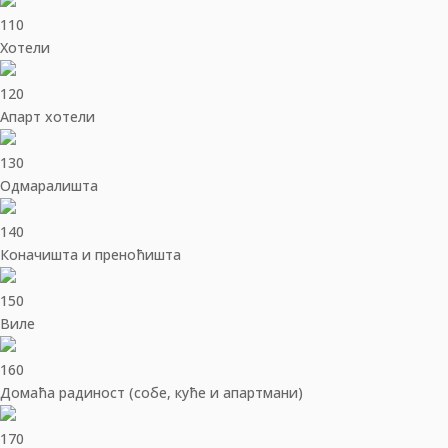
110
Хотели
120
Апарт хотели
130
Одмаралишта
140
Коначишта и преноћишта
150
Виле
160
Домаћа радиност (собе, куће и апартмани)
170