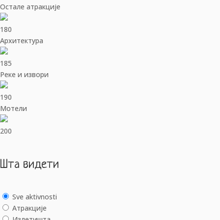
Остале атракције
180
Архитектура
185
Реке и извори
190
Мотели
200
Шта видети
Sve aktivnosti
Aтракције
Излетишта