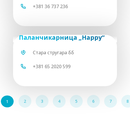
+381 36 737 236
Паланчикарница „Happy“
Стара стругара бб
+381 65 2020 599
2
3
4
5
6
7
8
1