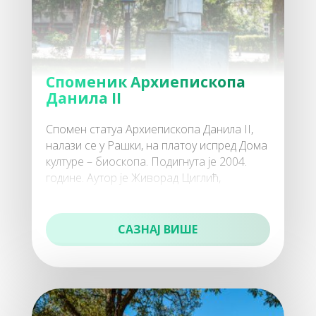
50
Манастири
Споменик Архиепископа
Данила II
Спомен статуа Архиепископа Данила II,
налази се у Рашки, на платоу испред Дома
културе – биоскопа. Подигнута је 2004.
године. Аутор је Живорад Циглић,
60
академски вајар. Архиепископ
Активан одмор
САЗНАЈ ВИШЕ
70