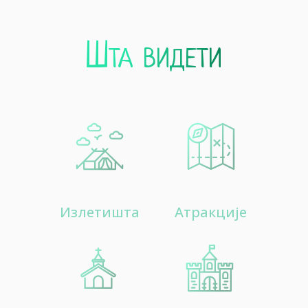
Шта видети
10
Пешачке туре
15
Излетишта
Aтракције
Излетишта