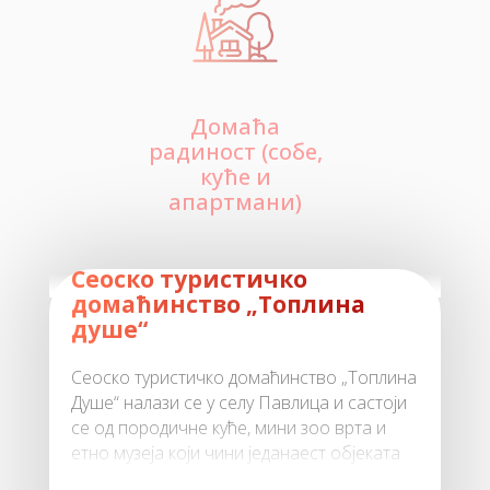
Домаћа
радиност (собе,
куће и
апартмани)
Сеоско туристичко
домаћинство „Топлина
душе“
Сеоско туристичко домаћинство „Топлина
Душе“ налази се у селу Павлица и састоји
се од породичне куће, мини зоо врта и
етно музеја који чини једанаест објеката
(брвнара) са различит