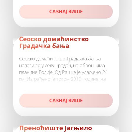
САЗНАЈ ВИШЕ
Сеоско домаћинство
Градачка бања
Сеоско домаћинство Градачка бања
налази се у селу Градац, на обронцима
планине Голије. Од Рашке је удаљено 24
км. Изграђено је током 2015. године, на
простору где су се некада нал
САЗНАЈ ВИШЕ
Преноћиште Јагњило