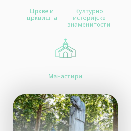
20
Цркве и
Културно
Aтракције
црквишта
историјске
знаменитости
30
Цркве и црквишта
Манастири
40
Културно историјске знаменитости