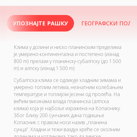
УПОЗНАЈТЕ РАШКУ
ГЕОГРАФСКИ ПОЛО
Клима у долини и ниско планинским пределима
је умерено-континентална и постепено (изнад
800 m) прелази у планинску-субалпску (до 1.500
m) и алпску (изнад 1.500 m).
Субалпска клима се одликује хладним зимама и
умерено топлим летима, незнатним колебањем
температуре и топлијом јесени од пролећа. На
већим висинама влада планинска (алпска
клима) која је најбоље изражена на Копаонику.
Због близу 200 сунчаних дана годишње
Копаоник с правом носи назив „планина
сунца“. Хладни и тежи ваздух креће се околним
долинама и котлинама, тако да зимске