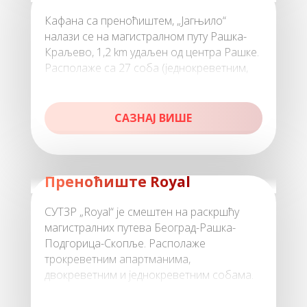
Кафана са преноћиштем, „Јагњило“
налази се на магистралном путу Рашка-
Краљево, 1,2 km удаљен од центра Рашке.
Располаже са 27 соба (једнокреветним,
двокреветним и трокреветним, 9 с
САЗНАЈ ВИШЕ
Преноћиште Royal
СУТЗР „Royal“ је смештен на раскршћу
магистралних путева Београд-Рашка-
Подгорица-Скопље. Располаже
трокреветним апартманима,
двокреветним и једнокреветним собама.
Сви апартмани и с