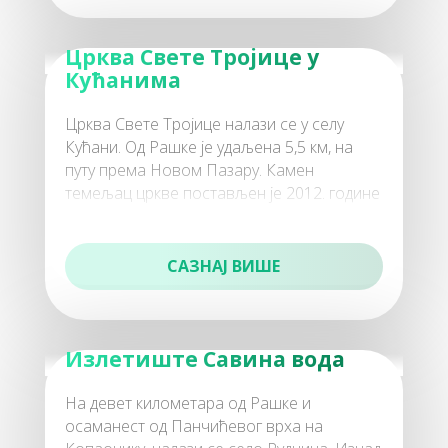
100
Црква Свете Тројице у
Забава
Кућанима
Црква Свете Тројице налази се у селу
Кућани. Од Рашке је удаљена 5,5 км, на
путу према Новом Пазару. Камен
темељац цркве постављен је 2012. године
а црква је освештана 2017. године
110
Хотели
САЗНАЈ ВИШЕ
Излетиште Савина вода
120
На девет километара од Рашке и
Апарт хотели
осаманест од Панчићевог врха на