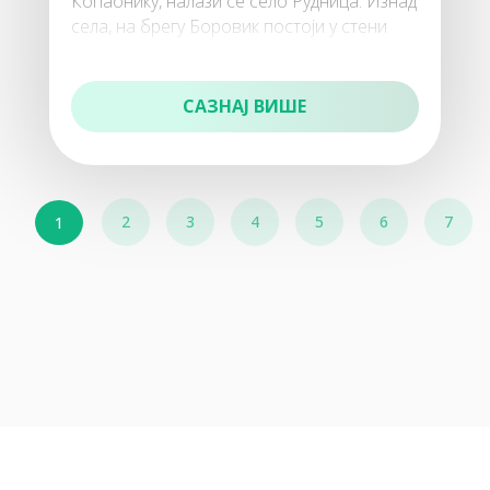
Копаонику, налази се село Рудница. Изнад
села, на брегу Боровик постоји у стени
шупљина са водом, која нигде не отиче
САЗНАЈ ВИШЕ
130
Одмаралишта
2
3
4
5
6
7
1
140
Коначишта и преноћишта