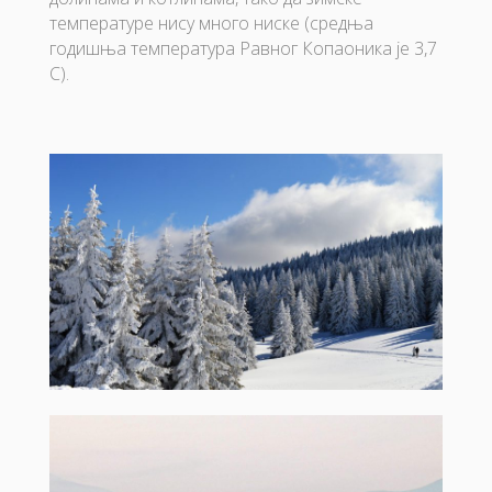
температуре нису много ниске (средња
годишња температура Равног Копаоника је 3,7
C).