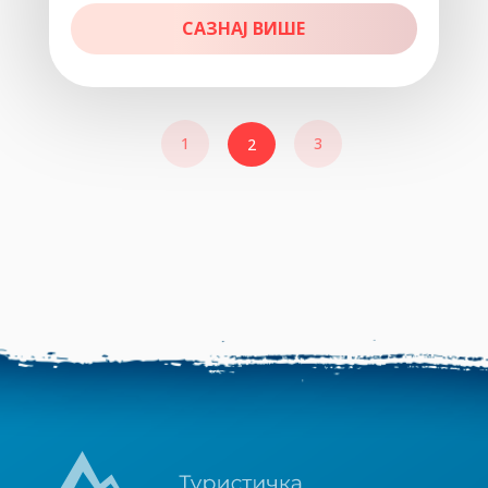
САЗНАЈ ВИШЕ
1
3
2