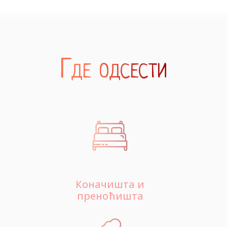
Где одсести
Коначишта и
преноћишта