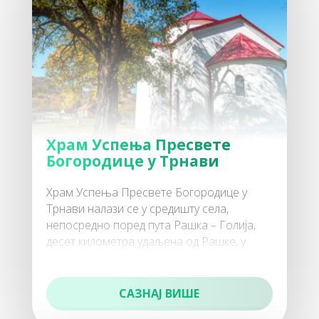
Спорт и рекреација
80
Гастро понуда
Храм Успења Пресвете
Богородице у Трнави
Храм Успења Пресвете Богородице у
Трнави налази се у средишту села,
непосредно поред пута Рашка – Голија,
90
десет километра удаљена од Рашке, у
Културна понуда
истом дворишту где се налази Црква Све
САЗНАЈ ВИШЕ