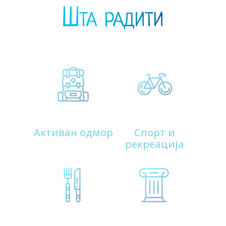
150
Шта радити
Виле
160
Домаћа радиност (собе, куће и апартмани)
Активан одмор
Спорт и
рекреација
170
Остале атракције