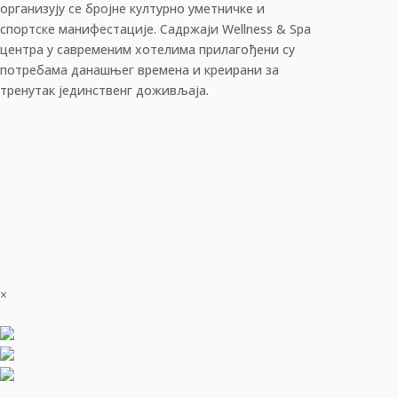
организују се бројне културно уметничке и
спортске манифестације. Садржаји Wellness & Spa
центра у савременим хотелима прилагођени су
потребама данашњег времена и креирани за
тренутак јединственг доживљаја.
×