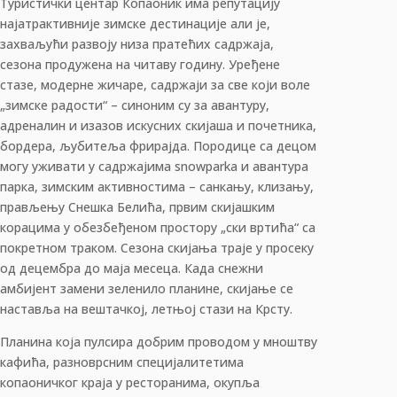
Туристички центар Копаоник има репутацију
најатрактивније зимске дестинације али је,
захваљући развоју низа пратећих садржаја,
сезона продужена на читаву годину. Уређене
стазе, модерне жичаре, садржаји за све који воле
„зимске радости“ – синоним су за авантуру,
адреналин и изазов искусних скијаша и почетника,
бордера, љубитеља фрирајда. Породице са децом
могу уживати у садржајима snowparka и авантура
парка, зимским активностима – санкању, клизању,
прављењу Снешка Белића, првим скијашким
корацима у обезбеђеном простору „ски вртића“ са
покретном траком. Сезона скијања траје у просеку
од децембра до маја месеца. Када снежни
амбијент замени зеленило планине, скијање се
наставља на вештачкој, летњој стази на Крсту.
Планина која пулсира добрим проводом у мноштву
кафића, разноврсним специјалитетима
копаоничког краја у ресторанима, окупља