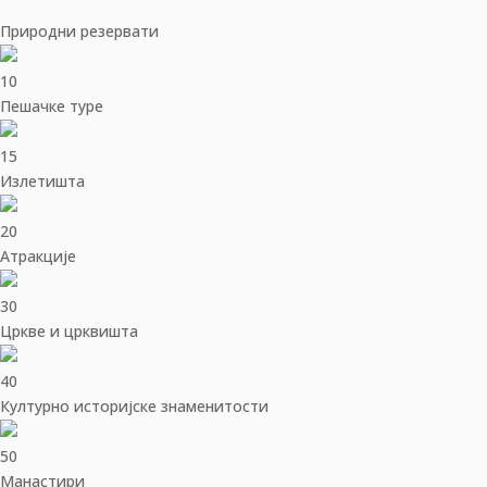
Природни резервати
10
Пешачке туре
15
Излетишта
20
Aтракције
30
Цркве и црквишта
40
Културно историјске знаменитости
50
Манастири