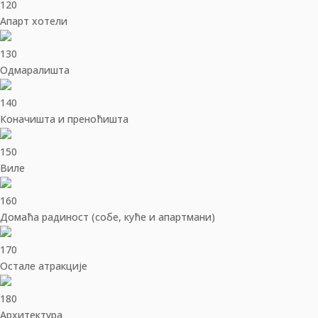
120
Апарт хотели
130
Одмаралишта
140
Коначишта и преноћишта
150
Виле
160
Домаћа радиност (собе, куће и апартмани)
170
Остале атракције
180
Архитектура