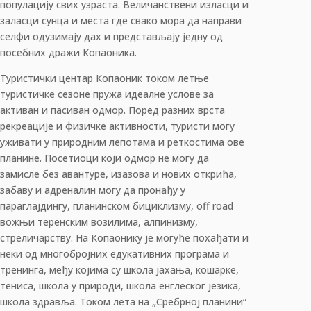
популацију свих узраста. Величанствени изласци и
заласци сунца и места где свако мора да направи
селфи одузимају дах и представљају једну од
посебних дражи Копаоника.
Туристички центар Копаоник током летње
туристичке сезоне пружа идеалне услове за
активан и пасиван одмор. Поред разних врста
рекреације и физичке активности, туристи могу
уживати у природним лепотама и реткостима ове
планине. Посетиоци који одмор не могу да
замисле без авантуре, изазова и нових открића,
забаву и адреналин могу да пронађу у
параглајдингу, планинском бициклизму, off road
вожњи теренским возилима, алпинизму,
стреличарству. На Копаонику је могуће похађати и
неки од многобројних едукативних програма и
тренинга, међу којима су школа јахања, кошарке,
тениса, школа у природи, школа енглеског језика,
школа здравља. Током лета на „Сребрној планини“