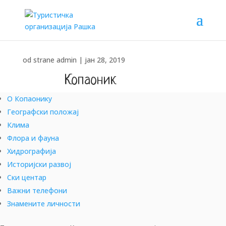
od strane
admin
|
јан 28, 2019
Копаоник
О Копаонику
ИСТРАЖИ, ДОЖИВИ, ОСВОЈИ!!!
Географски положај
Клима
Флора и фауна
Хидрографија
Историјски развој
Ски центар
Важни телефони
Знамените личности