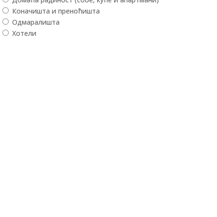
Коначишта и преноћишта
Одмаралишта
Хотели