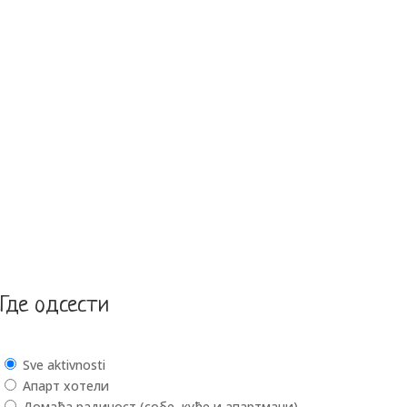
Где одсести
Sve aktivnosti
Апарт хотели
Домаћа радиност (собе, куће и апартмани)