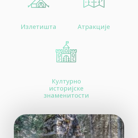
20
Aтракције
Излетишта
Aтракције
30
Цркве и црквишта
Културно
историјске
знаменитости
40
Културно историјске знаменитости