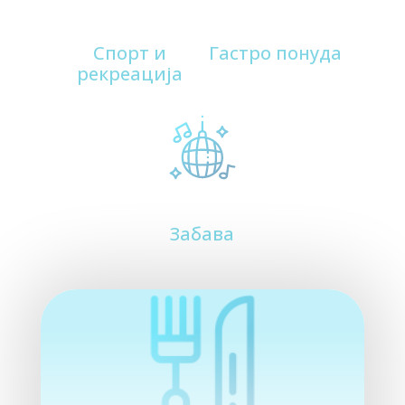
190
Мотели
Спорт и
Гастро понуда
рекреација
200
Забава