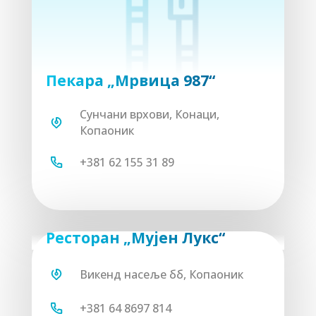
Пекара „Мрвица 987“
Сунчани врхови, Конаци,
Копаоник
+381 62 155 31 89
Ресторан „Мујен Лукс“
Викенд насеље бб, Копаоник
+381 64 8697 814