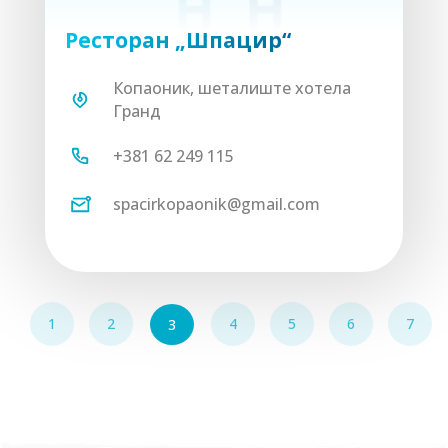
Ресторан „Шпацир“
Копаоник, шеталиште хотела
Гранд
+381 62 249 115
spacirkopaonik@gmail.com
1
2
4
5
6
7
3