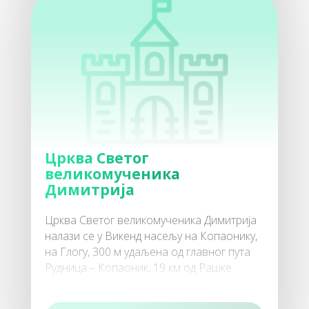
70
Спорт и рекреација
80
Гастро понуда
Црква Светог
великомученика
Димитрија
Црква Светог великомученика Димитрија
налази се у Викенд насељу на Копаонику,
90
на Глогу, 300 м удаљена од главног пута
Културна понуда
Рудница – Копаоник, 19 км од Рашке.
Освећена је на празник Све