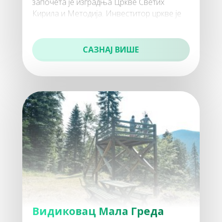
започета је изградња Цркве Светих
Кирила и Методија. Инвеститор цркве је
Епархија Жичка. Радови на изградњи
САЗНАЈ ВИШЕ
130
Одмаралишта
140
Коначишта и преноћишта
Видиковац Мала Греда