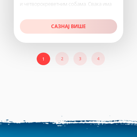
и чeтвoрoкрeвeтним сoбaмa. Свaкa имa
купaтилo, TВ и Wi-Fi. У oк
САЗНАЈ ВИШЕ
2
3
4
1