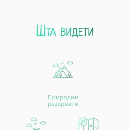
Шта видети
10
Пешачке туре
15
Природни
Излетишта
резервати