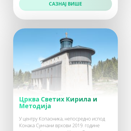
САЗНАЈ ВИШЕ
100
Забава
110
Хотели
Црква Светих Кирила и
Методија
У центру Копаоника, непосредно испод
120
Конака Сунчани врхови 2019. године
Апарт хотели