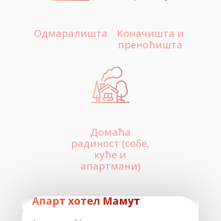
Одмаралишта
Коначишта и
преноћишта
Домаћа
радиност (собе,
куће и
апартмани)
Апарт хотел Мамут