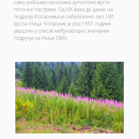
само рибљим насељима аутохтоне врсте
поточне пастрмке. Од XIX века до данас на
подручју Копаоника је забележено око 180
врста птица. Копаоник је још 1997. године
уврштен у списак међународно значајних
подручја за птице (IBA).