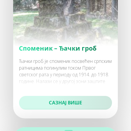
50
Манастири
Споменик – Ђачки гроб
Ђачки гроб је споменик посвећен српским
ратницима погинулим током Првог
светског рата у периоду од 1914. до 1918.
године. Налази се у другој зони заштите
60
Националног парка Копаоник
Активан одмор
САЗНАЈ ВИШЕ