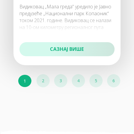
Видиковац „Мала греда“ уредило је Јавно
150
предузеће „Национални парк Копаоник“
Виле
током 2021. године. Видиковац се налази
на 10-ом километру регионалног пута
Копаоник – Јошаничка Бања,
САЗНАЈ ВИШЕ
160
Домаћа радиност (собе, куће и апартмани)
2
3
4
5
6
1
170
Остале атракције