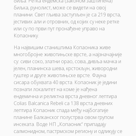
биља. Ретка ендемска (законом заштићена)
биљка, рунолист, може се видети на овој
планини. Свет гљива заступљен је са 219 врста,
јестивих али и отровних, од којих су неке ретке
или су по први пут пронађене управо на
Копаонику.
На највишим стаништима Копаоника живе
многобројне животињске врсте, а најзначајније
су: сиви соко, златни орао, сова, дивља мачка и
јелен, планинска шева, крстокљун, живородни
гуштер и друге животињске врсте. Фауна
сисара обухвата 40 врста. Копаоник је једини
познати локалитет на коме је нађена
ендемична и реликтна врста дневног лептира
Colias Balcanica Rebeli са 138 врста дневних
лептира Копаоник спада међу најбогатије
планине Балканског полустрва овом групом
инсеката. Воде НП „Копаоник“ припадају
салмонидном, пастрмском региону и одликују се