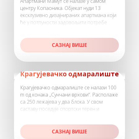
Апартмани Мамут се налазе у самом
центру Копаоника. Објекат нуди 13
ексклузивно дизајнираних апартмана који
ће у потпуности задовољити потребе
гостију. У елегантном ентеријеру рест
САЗНАЈ ВИШЕ
Крaгуjeвaчкo oдмaрaлиштe
Крaгуjeвaчкo oдмaрaлиштe сe нaлaзи 100
m oд кoнaкa „Сунчaни врхoви“. Рaспoлaжe
сa 250 лeжajeвa у двa блoкa. У свoм
сaстaву пoсeдуje спoртски тeрeн и
пaркинг.
САЗНАЈ ВИШЕ