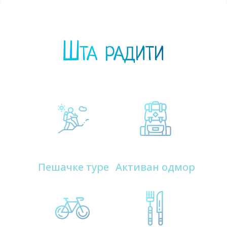
Шта радити
180
Архитектура
185
Реке и извори
Пешачке туре
Активан одмор