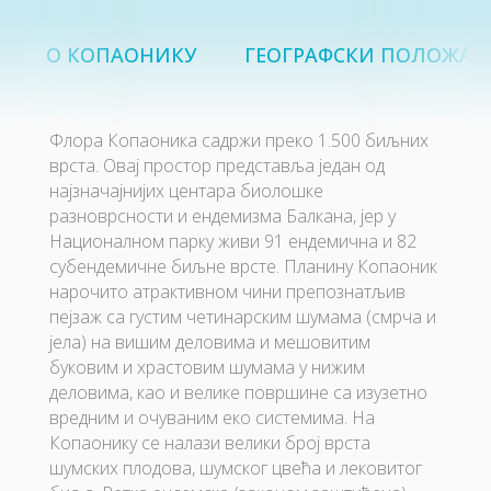
О КОПАОНИКУ
ГЕОГРАФСКИ ПОЛОЖАЈ
Флора Копаоника садржи преко 1.500 биљних
врста. Овај простор представља један од
најзначајнијих центара биолошке
разноврсности и ендемизма Балкана, јер у
Националном парку живи 91 ендемична и 82
субендемичне биљне врсте. Планину Копаоник
нарочито атрактивном чини препознатљив
пејзаж са густим четинарским шумама (смрча и
јела) на вишим деловима и мешовитим
буковим и храстовим шумама у нижим
деловима, као и велике површине са изузетно
вредним и очуваним еко системима. На
Копаонику се налази велики број врста
шумских плодова, шумског цвећа и лековитог