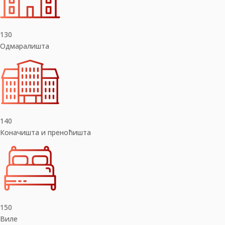
130
Одмаралишта
140
Коначишта и преноћишта
150
Виле