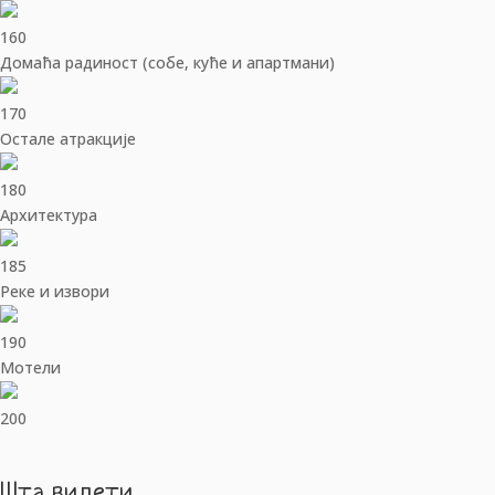
160
Домаћа радиност (собе, куће и апартмани)
170
Остале атракције
180
Архитектура
185
Реке и извори
190
Мотели
200
Шта видети