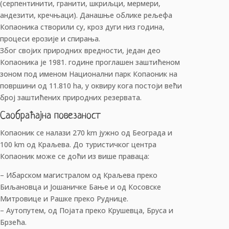
(серпентинити, гранити, шкриљци, мермери,
андезити, кречњаци). Данашње облике рељефа
Копаоника створили су, кроз дуги низ година,
процеси ерозије и спирања.
Због својих природних вредности, један део
Копаоника је 1981. године проглашен заштићеном
зоном под именом Национални парк Копаоник на
површини од 11.810 ha, у оквиру кога постоји већи
број заштићених природних резервата.
Саобраћајна повезаност
Копаоник се налази 270 km јужно од Београда и
100 km од Краљева. До туристичког центра
Копаоник може се доћи из више праваца:
– Ибарском магистралом од Краљева преко
Биљановца и Јошаничке Бање и од Косовске
Митровице и Рашке преко Руднице.
– Аутопутем, од Појата преко Крушевца, Бруса и
Брзећа.