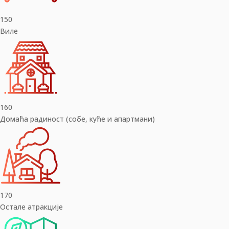
150
Виле
160
Домаћа радиност (собе, куће и апартмани)
170
Остале атракције