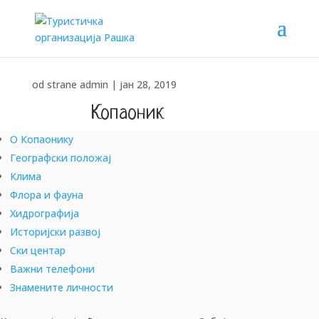
od strane
admin
|
јан 28, 2019
Копаоник
О Копаонику
ИСТРАЖИ, ДОЖИВИ, ОСВОЈИ!!!
Географски положај
Клима
Флора и фауна
Хидрографија
Историјски развој
Ски центар
Важни телефони
Знамените личности