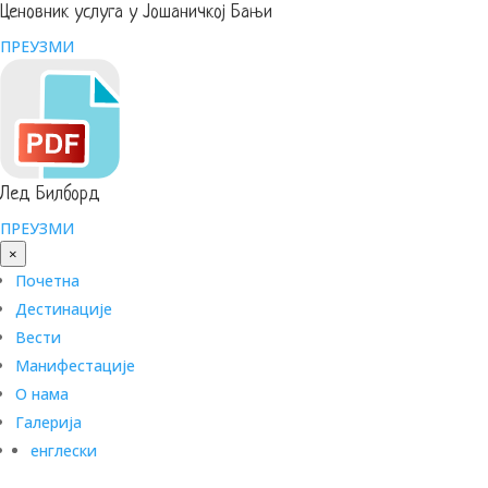
Ценовник услуга у Јошаничкој Бањи
ПРЕУЗМИ
Лед Билборд
ПРЕУЗМИ
×
Почетна
Дестинације
Вести
Манифестације
О нама
Галерија
енглески