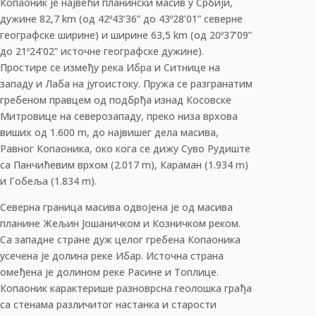
Копаоник је највећи планински масив у Србији,
дужине 82,7 km (од 42º43’36” до 43º28’01” северне
географске ширине) и ширине 63,5 km (од 20º37’09”
до 21º24’02” источне географске дужине).
Простире се између река Ибра и Ситнице на
западу и Лаба на југоистоку. Пружа се разгранатим
гребеном правцем од подбрђа изнад Косовске
Митровице на северозападу, преко низа врхова
виших од 1.600 m, до највишег дела масива,
Равног Копаоника, око кога се дижу Суво Рудиште
са Панчићевим врхом (2.017 m), Караман (1.934 m)
и Гобеља (1.834 m).
Северна граница масива одвојена је од масива
планине Жељин Јошаничком и Козничком реком.
Са западне стране дуж целог гребена Копаоника
усечена је долина реке Ибар. Источна страна
омеђена је долином реке Расине и Топлице.
Копаоник карактерише разноврсна геолошка грађа
са стенама различитог настанка и старости