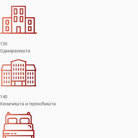
130
Одмаралишта
140
Коначишта и преноћишта