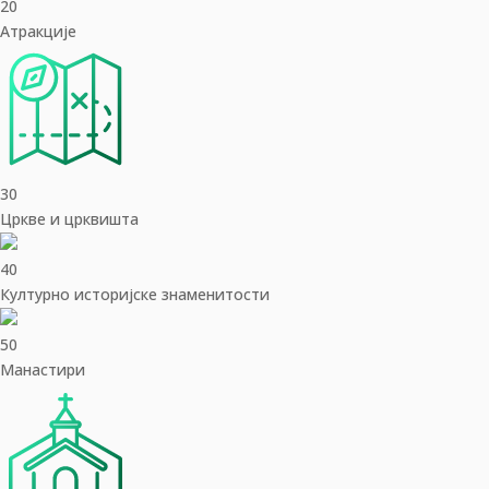
20
Aтракције
30
Цркве и црквишта
40
Културно историјске знаменитости
50
Манастири