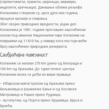
(серпентинити, гранити, шкриљци, мермери,
андезити, кречњаци). Данашње облике рељефа
Копаоника створили су, кроз дуги низ година,
процеси ерозије и спирања.
Због својих природних вредности, један део
Копаоника је 1981. године проглашен заштићеном
зоном под именом Национални парк Копаоник на
површини од 11.810 ha, у оквиру кога постоји већи
број заштићених природних резервата.
Саобраћајна повезаност
Копаоник се налази 270 km јужно од Београда и
100 km од Краљева. До туристичког центра
Копаоник може се доћи из више праваца:
– Ибарском магистралом од Краљева преко
Биљановца и Јошаничке Бање и од Косовске
Митровице и Рашке преко Руднице.
– Аутопутем, од Појата преко Крушевца, Бруса и
Брзећа.