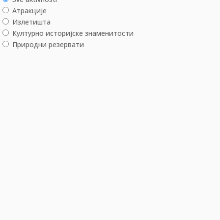
Aтракције
Излетишта
Културно историјске знаменитости
Природни резервати