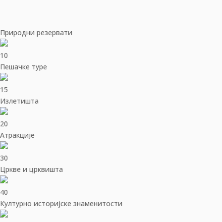
Природни резервати
10
Пешачке туре
15
Излетишта
20
Aтракције
30
Цркве и црквишта
40
Културно историјске знаменитости