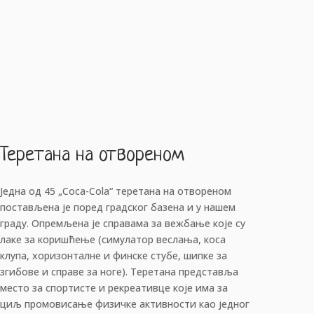
Теретана на отвореном
Једна од 45 „Coca-Cola“ теретана на отвореном
постављена је поред градског базена и у нашем
граду. Опремљена је справама за вежбање које су
лаке за коришћење (симулатор веслања, коса
клупа, хоризонталне и финске стубе, шипке за
згибове и справе за ноге). Теретана представља
место за спортисте и рекреативце које има за
циљ промовисање физичке активности као једног