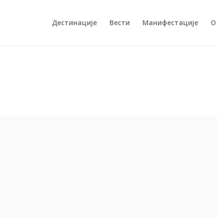
Дестинације
Вести
Манифестације
О