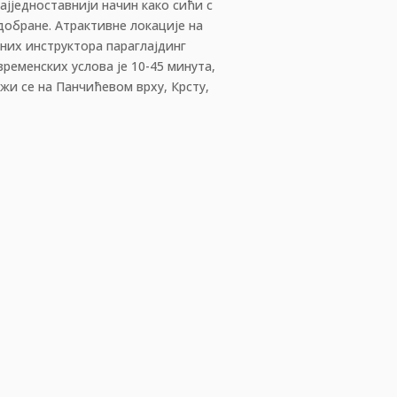
ајједноставнији начин како сићи с
адобране. Атрактивне локације на
сних инструктора параглајдинг
временских услова је 10-45 минута,
ежи се на Панчићевом врху, Крсту,