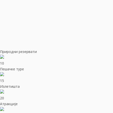
Природни резервати
10
Пешачке туре
15
Излетишта
20
Aтракције