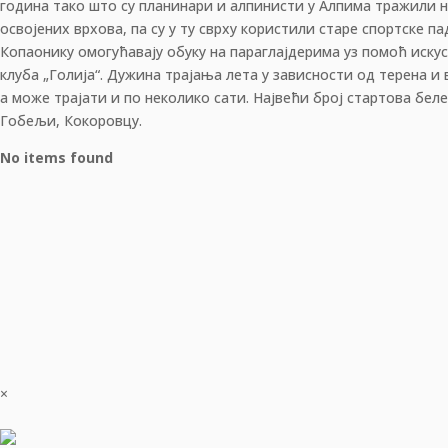
година тако што су планинари и алпинисти у Алпима тражили н
освојених врхова, па су у ту сврху користили старе спортске п
Копаонику омогућавају обуку на параглајдерима уз помоћ иску
клуба „Голија“. Дужина трајања лета у зависности од терена и 
а може трајати и по неколико сати. Највећи број стартова бел
Гобељи, Кокоровцу.
No items found
×