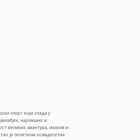
ски спорт који спада у
ајмлађих, најлакших и
ост великих авантура, изазов и
стао је почетком осамдесетих