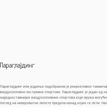
Параглајдинг
Параглајдинг или једрење падобраном је рекреативно-такмичар
ваздухопловно-екстремне спортове. Параглајдинг је један од н
најједноставнијих ваздухопловних спортова који пружа могућн
поглед на невероватне лепоте предела изнад којих се лети. На