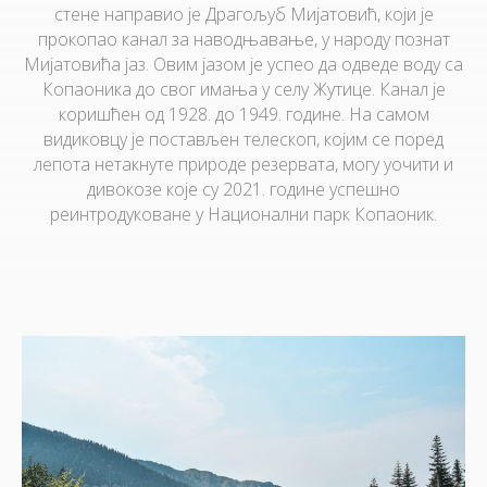
стене направио је Драгољуб Мијатовић, који је
прокопао канал за наводњавање, у народу познат
Мијатовића јаз. Овим јазом је успео да одведе воду са
Копаоника до свог имања у селу Жутице. Канал је
коришћен од 1928. до 1949. године. На самом
видиковцу је постављен телескоп, којим се поред
лепота нетакнуте природе резервата, могу уочити и
дивокозе које су 2021. године успешно
реинтродуковане у Национални парк Копаоник.