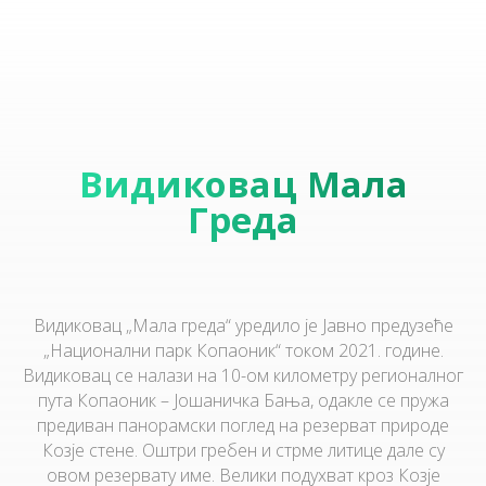
Видиковац Мала
Греда
Видиковац „Мала греда“ уредило је Јавно предузеће
„Национални парк Копаоник“ током 2021. године.
Видиковац се налази на 10-ом километру регионалног
пута Копаоник – Јошаничка Бања, одакле се пружа
прeдиван панорамски поглед на резерват природе
Козје стене. Оштри гребен и стрме литице дале су
овом резервату име. Велики подухват кроз Козје