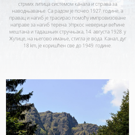
стрмих литица системом канала и справа за
наводњавање. Са радом је почео 1927. године, а
правац и нагиб је трасирао помоћу импровизоване
направе за нагиб терена. Упркос неверици већине
мештана и тадашњих стручњака, 14. августа 1928. у
Жутице, на његово имање, стигла је вода. Канал, дуг
18 km, је коришћен све до 1949. године.