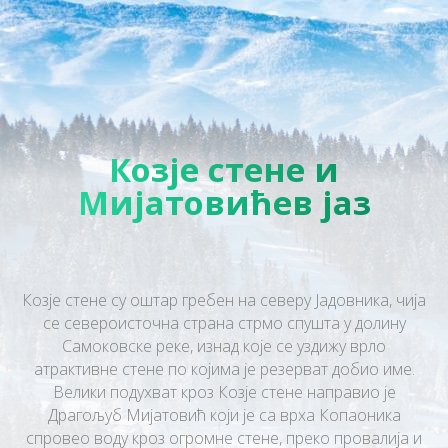
Козје стене и
Мијатовићев јаз
Козје стене су оштар гребен на северу Јадовника, чија
се североисточна страна стрмо спушта у долину
Самоковске реке, изнад које се уздижу врло
атрактивне стене по којима је резерват добио име.
Велики подухват кроз Козје стене направио је
Драгољуб Мијатовић који је са врха Копаоника
спровео воду кроз огромне стене, преко провалија и