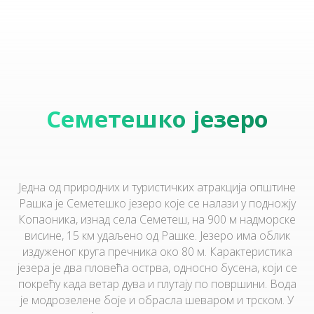
Семетешко језеро
Једна од природних и туристичких атракција општине
Рашка је
Семетешко језеро које се налази у подножју
Копаоника, изнад села Семетеш, на 900 м надморске
висине, 15 км удаљено од Рашке. Језеро има облик
издуженог круга пречника око 80 м. Карактеристика
језера је два пловећа острва, односно бусена, који се
покрећу када ветар дува и плутају по површини. Вода
је модрозелене боје и обрасла шеваром и трском. У