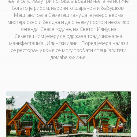
њега се уливају три потока, а вода из њега не истиче.
Богато је рибом, нарочито шараном и бабушком.
Мештани села Семетеш кажу да је језеро веома
мистериозно и без дна и да о њему постоји неколико
легенди. Сваке године, на Светог Илију, на
Семетешком језеру се одржава традиционална
манифестација „Илински дани“. Поред језера налази
се ресторан у коме се могу пробати специјалитети
домаће кухиње.